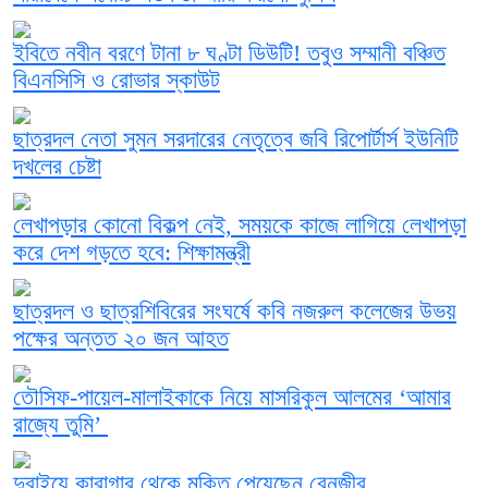
ইবিতে নবীন বরণে টানা ৮ ঘণ্টা ডিউটি! তবুও সম্মানী বঞ্চিত
বিএনসিসি ও রোভার স্কাউট
ছাত্রদল নেতা সুমন সরদারের নেতৃত্বে জবি রিপোর্টার্স ইউনিটি
দখলের চেষ্টা
লেখাপড়ার কোনো বিকল্প নেই, সময়কে কাজে লাগিয়ে লেখাপড়া
করে দেশ গড়তে হবে: শিক্ষামন্ত্রী
ছাত্রদল ও ছাত্রশিবিরের সংঘর্ষে কবি নজরুল কলেজের উভয়
পক্ষের অন্তত ২০ জন আহত
তৌসিফ-পায়েল-মালাইকাকে নিয়ে মাসরিকুল আলমের ‘আমার
রাজ্যে তুমি’
দুবাইয়ে কারাগার থেকে মুক্তি পেয়েছেন বেনজীর