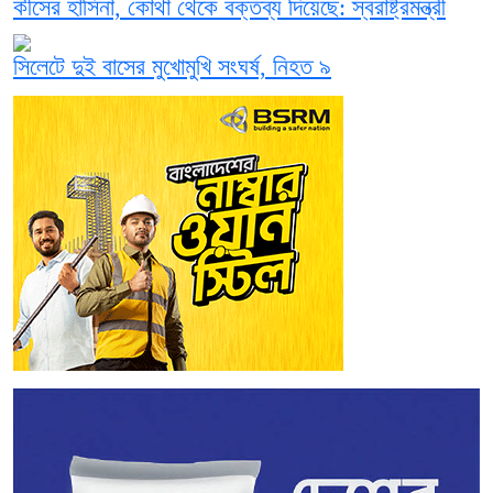
কীসের হাসিনা, কোথা থেকে বক্তব্য দিয়েছে: স্বরাষ্ট্রমন্ত্রী
সিলেটে দুই বাসের মুখোমুখি সংঘর্ষ, নিহত ৯