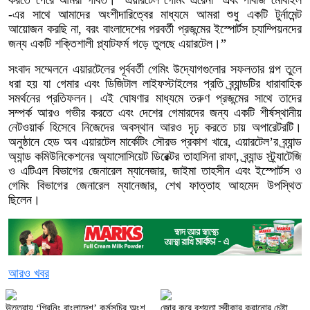
করতে পেরে আমরা গর্বিত। ‘এয়ারটেল গেমিং এরেনা’ এবং পাবজি মোবাইল
-এর সাথে আমাদের অংশীদারিত্বের মাধ্যমে আমরা শুধু একটি টুর্নামেন্ট
আয়োজন করছি না, বরং বাংলাদেশের পরবর্তী প্রজন্মের ইস্পোর্টস চ্যাম্পিয়নদের
জন্য একটি শক্তিশালী প্ল্যাটফর্ম গড়ে তুলছে এয়ারটেল।”
সংবাদ সম্মেলনে এয়ারটেলের পূর্ববর্তী গেমিং উদ্যোগগুলোর সফলতার গল্প তুলে
ধরা হয় যা গেমার এবং ডিজিটাল লাইফস্টাইলের প্রতি ব্র্যান্ডটির ধারাবাহিক
সমর্থনের প্রতিফলন। এই ঘোষণার মাধ্যমে তরুণ প্রজন্মের সাথে তাদের
সম্পর্ক আরও গভীর করতে এবং দেশের গেমারদের জন্য একটি শীর্ষস্থানীয়
নেটওয়ার্ক হিসেবে নিজেদের অবস্থান আরও দৃঢ় করতে চায় অপারেটরটি।
অনুষ্ঠানে হেড অব এয়ারটেল মার্কেটিং সৌরভ প্রকাশ খারে, এয়ারটেল’র ব্র্যান্ড
অ্যান্ড কমিউনিকেশনের অ্যাসোসিয়েট ডিরেক্টর তাহাসিনা রাফা, ব্র্যান্ড স্ট্র্যাটেজি
ও এটিএল বিভাগের জেনারেল ম্যানেজার, জাইমা তাহসীন এবং ইস্পোর্টস ও
গেমিং বিভাগের জেনারেল ম্যানেজার, শেখ ফাত্তাহ আহমেদ উপস্থিত
ছিলেন।
আরও খবর
উত্তরায় ‘গ্রিনিং বাংলাদেশ’ কর্মসূচির অংশ
জোর করে বশ্যতা স্বীকার করানোর চেষ্টা