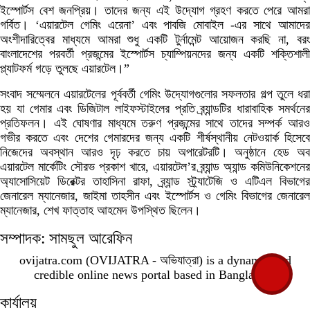
ইস্পোর্টস বেশ জনপ্রিয়। তাদের জন্য এই উদ্যোগ গ্রহণ করতে পেরে আমরা
গর্বিত। ‘এয়ারটেল গেমিং এরেনা’ এবং পাবজি মোবাইল -এর সাথে আমাদের
অংশীদারিত্বের মাধ্যমে আমরা শুধু একটি টুর্নামেন্ট আয়োজন করছি না, বরং
বাংলাদেশের পরবর্তী প্রজন্মের ইস্পোর্টস চ্যাম্পিয়নদের জন্য একটি শক্তিশালী
প্ল্যাটফর্ম গড়ে তুলছে এয়ারটেল।”
সংবাদ সম্মেলনে এয়ারটেলের পূর্ববর্তী গেমিং উদ্যোগগুলোর সফলতার গল্প তুলে ধরা
হয় যা গেমার এবং ডিজিটাল লাইফস্টাইলের প্রতি ব্র্যান্ডটির ধারাবাহিক সমর্থনের
প্রতিফলন। এই ঘোষণার মাধ্যমে তরুণ প্রজন্মের সাথে তাদের সম্পর্ক আরও
গভীর করতে এবং দেশের গেমারদের জন্য একটি শীর্ষস্থানীয় নেটওয়ার্ক হিসেবে
নিজেদের অবস্থান আরও দৃঢ় করতে চায় অপারেটরটি। অনুষ্ঠানে হেড অব
এয়ারটেল মার্কেটিং সৌরভ প্রকাশ খারে, এয়ারটেল’র ব্র্যান্ড অ্যান্ড কমিউনিকেশনের
অ্যাসোসিয়েট ডিরেক্টর তাহাসিনা রাফা, ব্র্যান্ড স্ট্র্যাটেজি ও এটিএল বিভাগের
জেনারেল ম্যানেজার, জাইমা তাহসীন এবং ইস্পোর্টস ও গেমিং বিভাগের জেনারেল
ম্যানেজার, শেখ ফাত্তাহ আহমেদ উপস্থিত ছিলেন।
সম্পাদক: সামছুল আরেফিন
ovijatra.com (OVIJATRA - অভিযাত্রা) is a dynamic and
credible online news portal based in Bangladesh
কার্যালয়