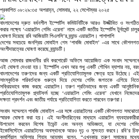
প্রকাশিত ০৮:২৯:৩৫ অপরাহ্ন, সোমবার, ২২ সেপ্টেম্বর ২০২৫
বাংলাদেশের দ্রুত বর্ধনশীল ইস্পোর্টস কমিউনিটিকে আরও উজ্জীবিত ও সংগঠিত
করার লক্ষ্যে ‘এয়ারটেল গেমিং এরেনা’ নামে একটি জাতীয় ইস্পোর্টস টুর্নামেন্ট চালুর
ঘোষণা দিয়েছে রবি আজিয়াটা পিএলসি’র ব্র্যান্ড এয়ারটেল। পাশাপাশি
দেশের সবচেয়ে জনপ্রিয় মোবাইল গেম ‘পাবজি মোবাইল’ -এর সাথে কৌশলগত
অংশীদারত্বের ঘোষণা করেছে ব্র্যান্ডটি।
আজ সোমবার রাজধানীর রবি করপোরেট অফিসে আয়োজিত এক সংবাদ সম্মেলনে
এই ঘোষণা দেওয়া হয়। ইস্পোর্টস এখন আর শুধু একটি শৌখিন ব্যাপার নয়, বরং
বাংলাদেশের তরুণদের জন্য একটি প্রতিযোগিতামূলক ক্ষেত্র হয়ে উঠেছে। এই
সাংস্কৃতিক পরিবর্তনকে গুরুত্ব দিয়ে দেশের গেমিং জগতকে এগিয়ে নিতে
সক্রিয়ভাবে কাজ করছে এয়ারটেল। তরুণ প্রতিভাদের জন্য একটি আনুষ্ঠানিক
প্রতিযোগিতামূলক প্ল্যাটফর্ম হচ্ছে ‘এয়ারটেল গেমিং এরেনা’ যেখানে নিজেদের
দক্ষতা প্রদর্শন এবং জাতীয় পর্যায়ে প্রতিযোগিতা করতে পারবেন তরুণরা।
সংবাদ সম্মেলনে পাবজি মোবাইল -এর সঙ্গে এয়ারটেলের একটি কৌশলগত সমঝোতা
স্মারক ঘোষণা করা হয়। এই অংশীদারিত্বের মাধ্যমে এয়ারটেল ব্যবহারকারীরা
উপভোগ করবেন বিশেষ ইভেন্ট এবং অনন্য অভিজ্ঞতা, যা দেশের গেমিং
ইকোসিস্টেমে এয়ারটেলের অবস্থানকে আরও দৃঢ় ও সুসংহত করবে। রবি’র চিফ
কমার্শিয়াল অফিসার শিহাব আহমাদ বলেন, “এখনকার তরুণ সমাজের মধ্যে