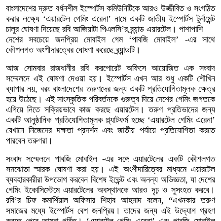
বাংলাদেশের দ্রুত বর্ধনশীল ইস্পোর্টস কমিউনিটিকে আরও উজ্জীবিত ও সংগঠিত
করার লক্ষ্যে ‘এয়ারটেল গেমিং এরেনা’ নামে একটি জাতীয় ইস্পোর্টস টুর্নামেন্ট
চালুর ঘোষণা দিয়েছে রবি আজিয়াটা পিএলসি’র ব্র্যান্ড এয়ারটেল। পাশাপাশি
দেশের সবচেয়ে জনপ্রিয় মোবাইল গেম ‘পাবজি মোবাইল’ -এর সাথে
কৌশলগত অংশীদারত্বের ঘোষণা করেছে ব্র্যান্ডটি।
আজ সোমবার রাজধানীর রবি করপোরেট অফিসে আয়োজিত এক সংবাদ
সম্মেলনে এই ঘোষণা দেওয়া হয়। ইস্পোর্টস এখন আর শুধু একটি শৌখিন
ব্যাপার নয়, বরং বাংলাদেশের তরুণদের জন্য একটি প্রতিযোগিতামূলক ক্ষেত্র
হয়ে উঠেছে। এই সাংস্কৃতিক পরিবর্তনকে গুরুত্ব দিয়ে দেশের গেমিং জগতকে
এগিয়ে নিতে সক্রিয়ভাবে কাজ করছে এয়ারটেল। তরুণ প্রতিভাদের জন্য
একটি আনুষ্ঠানিক প্রতিযোগিতামূলক প্ল্যাটফর্ম হচ্ছে ‘এয়ারটেল গেমিং এরেনা’
যেখানে নিজেদের দক্ষতা প্রদর্শন এবং জাতীয় পর্যায়ে প্রতিযোগিতা করতে
পারবেন তরুণরা।
সংবাদ সম্মেলনে পাবজি মোবাইল -এর সঙ্গে এয়ারটেলের একটি কৌশলগত
সমঝোতা স্মারক ঘোষণা করা হয়। এই অংশীদারিত্বের মাধ্যমে এয়ারটেল
ব্যবহারকারীরা উপভোগ করবেন বিশেষ ইভেন্ট এবং অনন্য অভিজ্ঞতা, যা দেশের
গেমিং ইকোসিস্টেমে এয়ারটেলের অবস্থানকে আরও দৃঢ় ও সুসংহত করবে।
রবি’র চিফ কমার্শিয়াল অফিসার শিহাব আহমাদ বলেন, “এখনকার তরুণ
সমাজের মধ্যে ইস্পোর্টস বেশ জনপ্রিয়। তাদের জন্য এই উদ্যোগ গ্রহণ