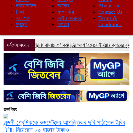
লাইফস্টাইল
মতামত
About Us
শিক্ষা
সম্পাদকীয়
Contact Us
ক্যাম্পাস
আইন আদালত
Terms &
স্বাস্থ্য
অপরাধ
Conditions
উত্তরায় ‘গ্রিনিং বাংলাদেশ’ কর্মসূচির অংশ হিসেবে ইবিয়ান ক্লাবের বৃক্ষরোপণ
সর্বশেষ সংবাদ
জনপ্রিয়
লন্ডনী প্রেমিককে রুমমেটদের আপত্তিকর ছবি পাঠাতেন ইবির
ঐশী: নিয়েছেন ৮০ হাজার টাকাও