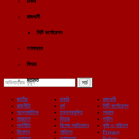
চাকরি
রাজধানী
সিটি কর্পোরেশন
গণমাধ্যম
ফিচার
মতামত
জাতীয়
চাকরি
রাজধানী
রাজনীতি
ধর্ম
সিটি কর্পোরেশন
আন্তর্জাতিক
তথ্যপ্রযুক্তি
প্রবাস
সারাদেশ
ফিচার
পর্যটন
অর্থনীতি
বিশেষ প্রতিবেদন
কৃষি ও পরিবেশ
বিনোদন
সাহিত্য
Privacy
খেলাধুলা
গণমাধ্যম
Policy