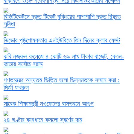
বাকৃবিতে ৩১৮ গবেষণাপত্র নিয়ে বিএসভিইআরের সম্মেলন
বিডিটিকেটসে দ্রুত টিকেট বুকিংয়ের পাশাপাশি দ্রুত রিফান্ড
সুবিধা
ভিভোর পৃষ্ঠপোষকতায় এনইউবিতে তিন দিনের ক্লাব ফেস্ট
কবি নজরুল কলেজে ৪ কোটি ৬৯ লাখ টাকার বাজেট, বেতন-
ভাতায় সর্বোচ্চ বরাদ্দ
গণতন্ত্রের অন্যতম ভিত্তি হলো ভিন্নমতকে সম্মান করা :
মির্জা ফখরুল
সাবেক শিক্ষামন্ত্রী নওফেলের বাসভবনে আগুন
২৪ ঘণ্টার ব্যবধানে কমলো স্বর্ণের দাম