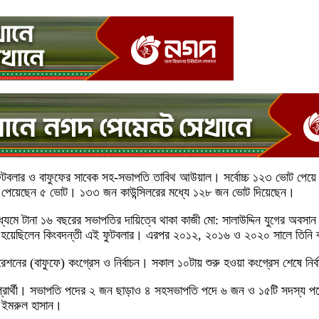
 ফুটবলার ও বাফুফের সাবেক সহ-সভাপতি তাবিথ আউয়াল। সর্বোচ্চ ১২৩ ভোট পেয়ে
ৌধুরী পেয়েছেন ৫ ভোট। ১৩৩ জন কাউন্সিলরের মধ্যে ১২৮ জন ভোট দিয়েছেন।
াধ্যমে টানা ১৬ বছরের সভাপতির দায়িত্বে থাকা কাজী মো: সালাউদ্দিন যুগের অবস
চিত হয়েছিলেন কিংবদন্তী এই ফুটবলার। এরপর ২০১২, ২০১৬ ও ২০২০ সালে তিনি বা
ারেশনের (বাফুফে) কংগ্রেস ও নির্বাচন। সকাল ১০টায় শুরু হওয়া কংগ্রেস শেষে নির্ব
ন প্রার্থী। সভাপতি পদের ২ জন ছাড়াও ৪ সহসভাপতি পদে ৬ জন ও ১৫টি সদস্য পদে
েন ইমরুল হাসান।