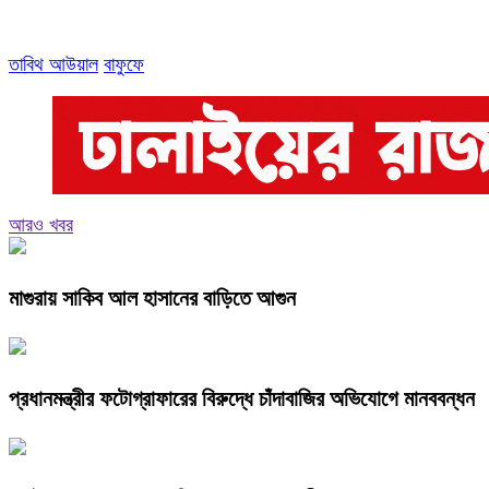
তাবিথ আউয়াল
বাফুফে
আরও খবর
মাগুরায় সাকিব আল হাসানের বাড়িতে আগুন
প্রধানমন্ত্রীর ফটোগ্রাফারের বিরুদ্ধে চাঁদাবাজির অভিযোগে মানববন্ধন