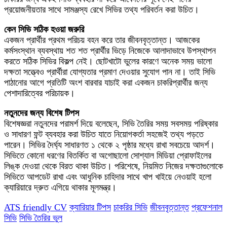
প্রয়োজনীয়তার সাথে সামঞ্জস্য রেখে সিভির তথ্য পরিবর্তন করা উচিত।
কেন সিভি সঠিক হওয়া জরুরি
একজন প্রার্থীর প্রথম পরিচয় বহন করে তার জীবনবৃত্তান্ত। আজকের
কর্মসংস্থান ব্যবস্থায় শত শত প্রার্থীর ভিড়ে নিজেকে আলাদাভাবে উপস্থাপন
করতে সঠিক সিভির বিকল্প নেই। ছোটখাটো ভুলের কারণে অনেক সময় ভালো
দক্ষতা সত্ত্বেও প্রার্থীরা যোগ্যতার প্রমাণ দেওয়ার সুযোগ পান না। তাই সিভি
পাঠানোর আগে প্রতিটি অংশ বারবার যাচাই করা একজন চাকরিপ্রার্থীর জন্য
পেশাদারিত্বের পরিচায়ক।
নতুনদের জন্য বিশেষ টিপস
বিশেষজ্ঞরা নতুনদের পরামর্শ দিয়ে বলেছেন, সিভি তৈরির সময় সবসময় পরিষ্কার
ও সাধারণ ফন্ট ব্যবহার করা উচিত যাতে নিয়োগকর্তা সহজেই তথ্য পড়তে
পারেন। সিভির দৈর্ঘ্য সাধারণত ১ থেকে ২ পৃষ্ঠার মধ্যে রাখা সবচেয়ে আদর্শ।
সিভিতে কোনো ধরণের বিতর্কিত বা অগোছালো সোশ্যাল মিডিয়া প্রোফাইলের
লিঙ্ক দেওয়া থেকে বিরত থাকা উচিত। পরিশেষে, নিয়মিত নিজের দক্ষতাগুলোকে
সিভিতে আপডেট রাখা এবং আধুনিক চাহিদার সাথে খাপ খাইয়ে নেওয়াই হলো
ক্যারিয়ারে দ্রুত এগিয়ে থাকার মূলমন্ত্র।
ATS friendly CV
ক্যারিয়ার টিপস
চাকরির সিভি
জীবনবৃত্তান্ত
প্রফেশনাল
সিভি
সিভি তৈরির ভুল