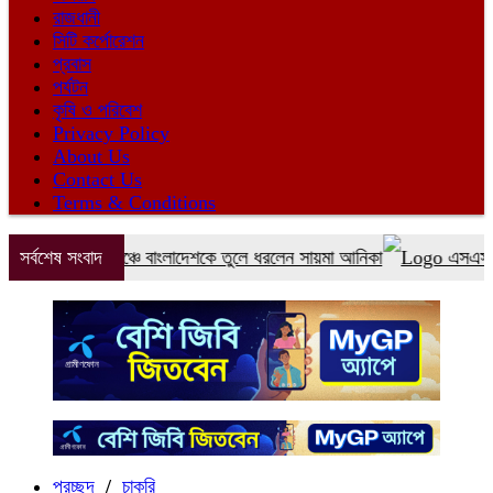
রাজধানী
সিটি কর্পোরেশন
প্রবাস
পর্যটন
কৃষি ও পরিবেশ
Privacy Policy
About Us
Contact Us
Terms & Conditions
তে বিশ্বমঞ্চে বাংলাদেশকে তুলে ধরলেন সায়মা আনিকা
সর্বশেষ সংবাদ
এসএসসির ফল প্
প্রচ্ছদ
/
চাকরি