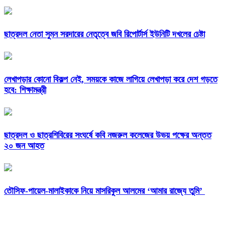
ছাত্রদল নেতা সুমন সরদারের নেতৃত্বে জবি রিপোর্টার্স ইউনিটি দখলের চেষ্টা
লেখাপড়ার কোনো বিকল্প নেই, সময়কে কাজে লাগিয়ে লেখাপড়া করে দেশ গড়তে
হবে: শিক্ষামন্ত্রী
ছাত্রদল ও ছাত্রশিবিরের সংঘর্ষে কবি নজরুল কলেজের উভয় পক্ষের অন্তত
২০ জন আহত
তৌসিফ-পায়েল-মালাইকাকে নিয়ে মাসরিকুল আলমের ‘আমার রাজ্যে তুমি’