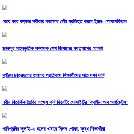
জোর করে বশ্যতা স্বীকার করানোর চেষ্টা প্রতিহত করবে ইরান: পেজেশকিয়ান
জাকসুর সাংস্কৃতিক সম্পাদক শেখ জিসানের পদত্যাগের ঘোষণা
বুটেক্সে ছাত্রদলের হামলার প্রতিবাদে শিক্ষার্থীদের সাত দফা দাবি
নবীন বিতার্কিক তৈরির লক্ষ্যে কুবি ডিবেটিং সোসাইটির ‘ক্রাউন অব আর্গুমেন্টস’
পাবিপ্রবির জুলাই–৬ হলের খাবারে মিলল পোকা, ক্ষুব্ধ শিক্ষার্থীরা