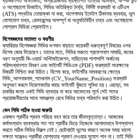
ব্যাকরণগত অসতর্কতা, অপ্রয়োজনীয় ব্যক্তিগত তথ্যের আধিক্য, অস্পষ্ট ফন্ট
ও অগোছালো ডিজাইন, সিভির অতিরিক্ত দৈর্ঘ্য, নির্দিষ্ট ফরম্যাট বা এটিএস
(ATS) পদ্ধতির তোয়াক্কা না করা, অপেশাদার ইমেইল ঠিকানার ব্যবহার, ভুল
যোগাযোগ তথ্য, রেফারেন্সের অসম্পূর্ণ বা অনুমতিবিহীন তথ্য এবং অগোছালো
সোশ্যাল মিডিয়া প্রোফাইল।
বিশেষজ্ঞদের মতামত ও করণীয়
ক্যারিয়ার বিশেষজ্ঞরা সিভির গুণমান বাড়াতে কয়েকটি গুরুত্বপূর্ণ বিষয়ের ওপর
বিশেষ জোর দিয়েছেন। তাদের মতে, সিভির শুরুতে প্রফেশনাল সামারি, জবের
ধরণ অনুযায়ী কি-ওয়ার্ড অপ্টিমাইজেশন, দায়িত্বের পাশাপাশি অর্জনের
পরিসংখ্যানগত বিবরণ এবং ফাইলটি পিডিএফ (PDF) ফরম্যাটে সংরক্ষণের
বিষয়টি নিশ্চিত করা উচিত। বিশেষ করে, ফাইলটির নামকরণের ক্ষেত্রে
সিভি_আপনারনাম_পদেরনাম (CV_YourName_Position) ফরম্যাট
অনুসরণ করলে নিয়োগকর্তার কাছে ফাইলটি খুঁজতে সুবিধা হয়। এছাড়া, সব
চাকরির জন্য একই সিভি ব্যবহার না করে আবেদনের পূর্বে সেই পদের
প্রয়োজনীয়তার সাথে সামঞ্জস্য রেখে সিভির তথ্য পরিবর্তন করা উচিত।
কেন সিভি সঠিক হওয়া জরুরি
একজন প্রার্থীর প্রথম পরিচয় বহন করে তার জীবনবৃত্তান্ত। আজকের
কর্মসংস্থান ব্যবস্থায় শত শত প্রার্থীর ভিড়ে নিজেকে আলাদাভাবে উপস্থাপন
করতে সঠিক সিভির বিকল্প নেই। ছোটখাটো ভুলের কারণে অনেক সময় ভালো
দক্ষতা সত্ত্বেও প্রার্থীরা যোগ্যতার প্রমাণ দেওয়ার সুযোগ পান না। তাই সিভি