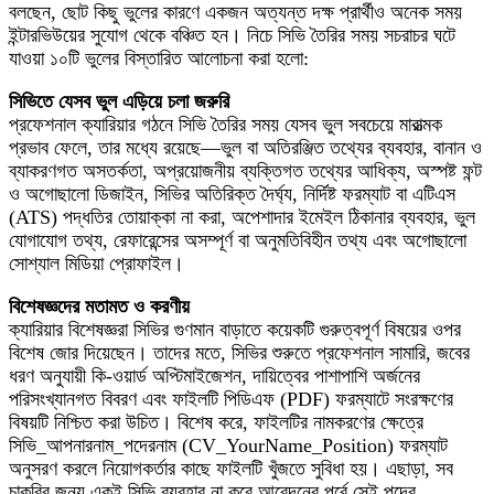
বলছেন, ছোট কিছু ভুলের কারণে একজন অত্যন্ত দক্ষ প্রার্থীও অনেক সময়
ইন্টারভিউয়ের সুযোগ থেকে বঞ্চিত হন। নিচে সিভি তৈরির সময় সচরাচর ঘটে
যাওয়া ১০টি ভুলের বিস্তারিত আলোচনা করা হলো:
সিভিতে যেসব ভুল এড়িয়ে চলা জরুরি
প্রফেশনাল ক্যারিয়ার গঠনে সিভি তৈরির সময় যেসব ভুল সবচেয়ে মারাত্মক
প্রভাব ফেলে, তার মধ্যে রয়েছে—ভুল বা অতিরঞ্জিত তথ্যের ব্যবহার, বানান ও
ব্যাকরণগত অসতর্কতা, অপ্রয়োজনীয় ব্যক্তিগত তথ্যের আধিক্য, অস্পষ্ট ফন্ট
ও অগোছালো ডিজাইন, সিভির অতিরিক্ত দৈর্ঘ্য, নির্দিষ্ট ফরম্যাট বা এটিএস
(ATS) পদ্ধতির তোয়াক্কা না করা, অপেশাদার ইমেইল ঠিকানার ব্যবহার, ভুল
যোগাযোগ তথ্য, রেফারেন্সের অসম্পূর্ণ বা অনুমতিবিহীন তথ্য এবং অগোছালো
সোশ্যাল মিডিয়া প্রোফাইল।
বিশেষজ্ঞদের মতামত ও করণীয়
ক্যারিয়ার বিশেষজ্ঞরা সিভির গুণমান বাড়াতে কয়েকটি গুরুত্বপূর্ণ বিষয়ের ওপর
বিশেষ জোর দিয়েছেন। তাদের মতে, সিভির শুরুতে প্রফেশনাল সামারি, জবের
ধরণ অনুযায়ী কি-ওয়ার্ড অপ্টিমাইজেশন, দায়িত্বের পাশাপাশি অর্জনের
পরিসংখ্যানগত বিবরণ এবং ফাইলটি পিডিএফ (PDF) ফরম্যাটে সংরক্ষণের
বিষয়টি নিশ্চিত করা উচিত। বিশেষ করে, ফাইলটির নামকরণের ক্ষেত্রে
সিভি_আপনারনাম_পদেরনাম (CV_YourName_Position) ফরম্যাট
অনুসরণ করলে নিয়োগকর্তার কাছে ফাইলটি খুঁজতে সুবিধা হয়। এছাড়া, সব
চাকরির জন্য একই সিভি ব্যবহার না করে আবেদনের পূর্বে সেই পদের