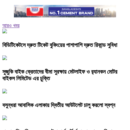
আরও খবর
বিডিটিকেটসে দ্রুত টিকেট বুকিংয়ের পাশাপাশি দ্রুত রিফান্ড সুবিধা
সুজুকি বাইক ক্রেতাদের বীমা সুরক্ষায় মেটলাইফ ও র‍্যানকন মোটর
বাইকস লিমিটেড এর চুক্তি
বসুন্ধরা আবাসিক এলাকায় দ্বিতীয় আউটলেট চালু করলো স্বপ্ন