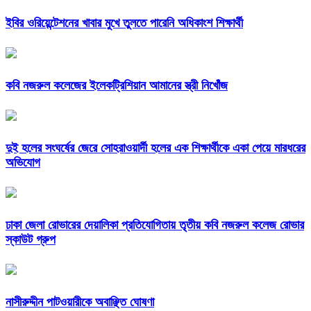
ইবির ওরিয়েন্টেশনের খাবার মুখে তুলতে পারেনি অধিকাংশ শিক্ষার্থী
কবি নজরুল কলেজের ইলেকট্রিশিয়ান আমানের স্ত্রী নিখোঁজ
দুই হলের সংঘর্ষের জেরে সোহরাওয়ার্দী হলের এক শিক্ষার্থীকে একা পেয়ে মারধরের
অভিযোগ
ঢাকা জেলা রোভারের দেয়ালিকা প্রতিযোগিতায় তৃতীয় কবি নজরুল কলেজ রোভার
স্কাউট গ্রুপ
নাসীরুদ্দীন পাটওয়ারীকে অবাঞ্ছিত ঘোষণা