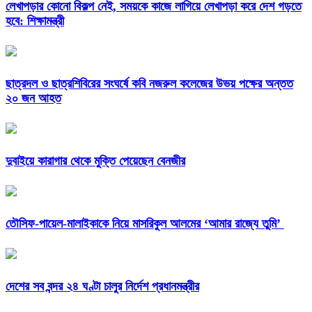
লেখাপড়ার কোনো বিকল্প নেই, সময়কে কাজে লাগিয়ে লেখাপড়া করে দেশ গড়তে
হবে: শিক্ষামন্ত্রী
ছাত্রদল ও ছাত্রশিবিরের সংঘর্ষে কবি নজরুল কলেজের উভয় পক্ষের অন্তত
২০ জন আহত
দুবাইয়ে কারাগার থেকে মুক্তি পেয়েছেন বেনজীর
তৌসিফ-পায়েল-মালাইকাকে নিয়ে মাসরিকুল আলমের ‘আমার রাজ্যে তুমি’
দেশের সব বন্দর ২৪ ঘণ্টা চালুর নির্দেশ প্রধানমন্ত্রীর