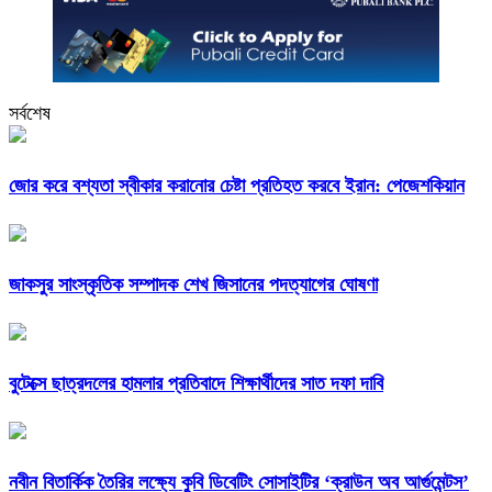
সর্বশেষ
জোর করে বশ্যতা স্বীকার করানোর চেষ্টা প্রতিহত করবে ইরান: পেজেশকিয়ান
জাকসুর সাংস্কৃতিক সম্পাদক শেখ জিসানের পদত্যাগের ঘোষণা
বুটেক্সে ছাত্রদলের হামলার প্রতিবাদে শিক্ষার্থীদের সাত দফা দাবি
নবীন বিতার্কিক তৈরির লক্ষ্যে কুবি ডিবেটিং সোসাইটির ‘ক্রাউন অব আর্গুমেন্টস’