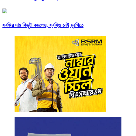
সবজির দাম কিছুটা কমলেও, স্বস্তি নেই মুরগিতে