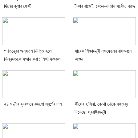
দিনের ক্লাব ফেস্ট
টাকার বাজেট, বেতন-ভাতায় সর্বোচ্চ বরাদ্দ
গণতন্ত্রের অন্যতম ভিত্তি হলো
সাবেক শিক্ষামন্ত্রী নওফেলের বাসভবনে
ভিন্নমতকে সম্মান করা : মির্জা ফখরুল
আগুন
২৪ ঘণ্টার ব্যবধানে কমলো স্বর্ণের দাম
কীসের হাসিনা, কোথা থেকে বক্তব্য
দিয়েছে: স্বরাষ্ট্রমন্ত্রী