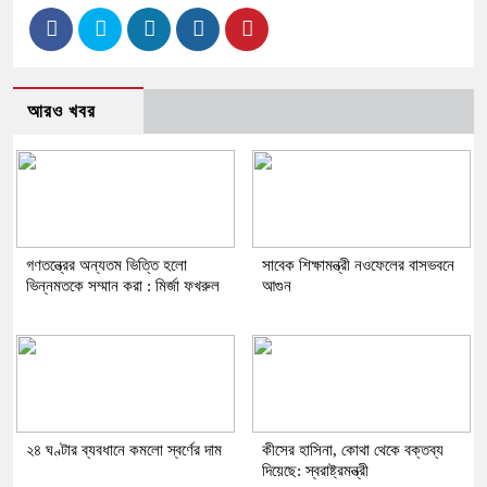
আরও খবর
গণতন্ত্রের অন্যতম ভিত্তি হলো
সাবেক শিক্ষামন্ত্রী নওফেলের বাসভবনে
ভিন্নমতকে সম্মান করা : মির্জা ফখরুল
আগুন
২৪ ঘণ্টার ব্যবধানে কমলো স্বর্ণের দাম
কীসের হাসিনা, কোথা থেকে বক্তব্য
দিয়েছে: স্বরাষ্ট্রমন্ত্রী