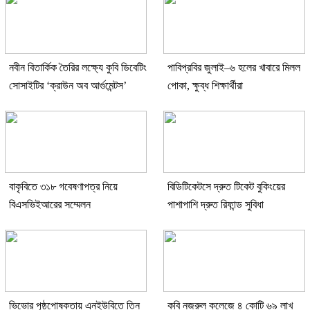
নবীন বিতার্কিক তৈরির লক্ষ্যে কুবি ডিবেটিং
পাবিপ্রবির জুলাই–৬ হলের খাবারে মিলল
সোসাইটির ‘ক্রাউন অব আর্গুমেন্টস’
পোকা, ক্ষুব্ধ শিক্ষার্থীরা
বাকৃবিতে ৩১৮ গবেষণাপত্র নিয়ে
বিডিটিকেটসে দ্রুত টিকেট বুকিংয়ের
বিএসভিইআরের সম্মেলন
পাশাপাশি দ্রুত রিফান্ড সুবিধা
ভিভোর পৃষ্ঠপোষকতায় এনইউবিতে তিন
কবি নজরুল কলেজে ৪ কোটি ৬৯ লাখ