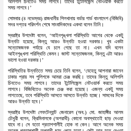
অলিগলি চিনতেও সময় লাগবে। তাদের ইন্টেলিজেন্স নেটওয়ার্ক করতে
সময় লাগবে।’
সোমবার (৪ নভেম্বর) রাজধানীর পিলখানায় বর্ডার গার্ড বাংলাদেশ (বিজিবি)
সদর দপ্তর পরিদর্শন শেষে সাংবাদিকদের একথা বলেন তিনি।
স্বরাষ্ট্র উপদেষ্টা বলেন, ‘আইনশৃঙ্খলা পরিস্থিতি আগের থেকে একটু
উন্নতি হয়েছে, কিন্তু আরও উন্নতি হওয়া দরকার। খুব একটা
সন্তোষজনক পর্যায়ে যে চলে গেছে তা না। এখন যদি বলেন
আইনশৃঙ্খলা পরিস্থিতি কেমন। জাস্ট সন্তোষজনক, কিন্তু এটা আরও
ভালো হওয়া দরকার।’
পরিস্থিতির উন্নতিতে সময় চেয়ে তিনি বলেন, ‘যেহেতু আপনারা জানেন
ঢাকার প্রায় সব পুলিশকে আমরা চেঞ্জ করছি। তাদের কিন্তু অলিগলি
চিনতেও সময় লাগবে। তাদের ইন্টেলিজেন্স নেটওয়ার্ক করতে সময়
লাগবে। বিজিবিতেও অনেক চেঞ্জ করা হয়েছে। এজন্য একটু সময়
লাগতেছে, তবে পরিস্থিতি আসতে আসতে উন্নতি হচ্ছে। সামনের দিকে
আরও উন্নতি হবে।’
স্বরাষ্ট্র উপদেষ্টা লেফটেন্যান্ট জেনারেল (অব.) মো. জাহাঙ্গীর আলম
চৌধুরী বলেন, ক্রিমিনালকে (অপরাধী) কোনো অবস্থাতেই ছাড় দেওয়া
যাবে না। সে যতো প্রতাপশালীই হোক না কেন। আগে অনেক সময়
অনেক প্রতাপশালী অপরাধী ছাড় পেয়ে হতো। সেটা আর হতে দেওয়া