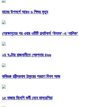
হামের উপসর্গে আরও ৬ শিশুর মৃত্যু
প্রেক্ষাগৃহের পর এবার ওটিটি প্ল্যাটফর্ম ‘উৎসব’-এ ‘মালিক’
২৪ ঘণ্টায় রাজধানীতে গ্রেপ্তার ৪৬৬
কবিগুরু রবীন্দ্রনাথ ঠাকুরের প্রয়াণ দিবস আজ
১৫ হাজার বিদেশি কর্মী নেবে মালয়েশিয়া