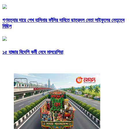
গণহত্যার দায়ে শেখ হাসিনার ফাঁসির দাবিতে ছাত্রদল নেতা সাইফুলের নেতৃত্বে
মিছিল
১৫ হাজার বিদেশি কর্মী নেবে মালয়েশিয়া