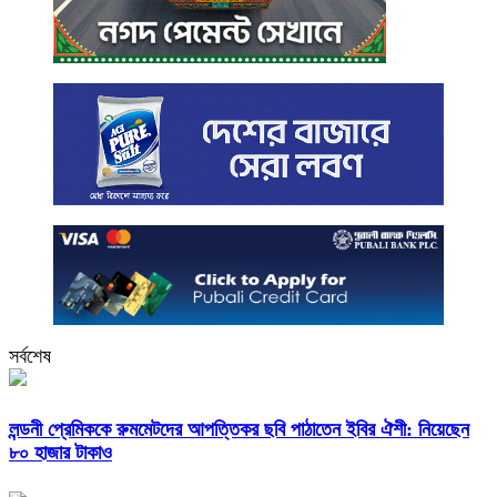
সর্বশেষ
লন্ডনী প্রেমিককে রুমমেটদের আপত্তিকর ছবি পাঠাতেন ইবির ঐশী: নিয়েছেন
৮০ হাজার টাকাও