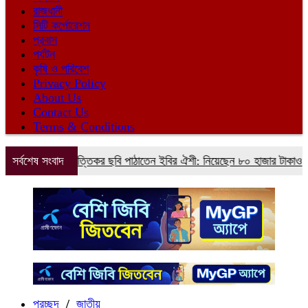
রাজধানী
সিটি কর্পোরেশন
প্রবাস
পর্যটন
কৃষি ও পরিবেশ
Privacy Policy
About Us
Contact Us
Terms & Conditions
মমেটদের আপত্তিকর ছবি পাঠাতেন ইবির ঐশী: নিয়েছেন ৮০ হাজার টাকাও
সর্বশেষ সংবাদ
প্রচ্ছদ
/
জাতীয়