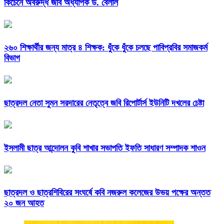
কিচেনে অবরুদ্ধ জবি অধ্যাপক ড. বেলাল
২৬০ শিক্ষার্থীর জন্য মাত্র ৪ শিক্ষক: ধুঁকে ধুঁকে চলছে পাবিপ্রবির সমাজকর্ম
বিভাগ
ছাত্রদল নেতা সুমন সরদারের নেতৃত্বে জবি রিপোর্টার্স ইউনিটি দখলের চেষ্টা
ইসলামী ছাত্র আন্দোলন কুবি শাখার সভাপতি ইফতি সাধারণ সম্পাদক শাওন
ছাত্রদল ও ছাত্রশিবিরের সংঘর্ষে কবি নজরুল কলেজের উভয় পক্ষের অন্তত
২০ জন আহত