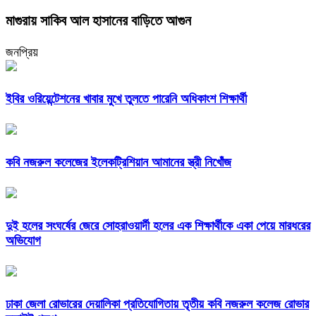
মাগুরায় সাকিব আল হাসানের বাড়িতে আগুন
জনপ্রিয়
ইবির ওরিয়েন্টেশনের খাবার মুখে তুলতে পারেনি অধিকাংশ শিক্ষার্থী
কবি নজরুল কলেজের ইলেকট্রিশিয়ান আমানের স্ত্রী নিখোঁজ
দুই হলের সংঘর্ষের জেরে সোহরাওয়ার্দী হলের এক শিক্ষার্থীকে একা পেয়ে মারধরের
অভিযোগ
ঢাকা জেলা রোভারের দেয়ালিকা প্রতিযোগিতায় তৃতীয় কবি নজরুল কলেজ রোভার