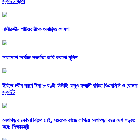
স্কাউট গ্রুপ
নাসীরুদ্দীন পাটওয়ারীকে অবাঞ্ছিত ঘোষণা
সারাদেশে সর্বোচ্চ সতর্কতা জারি করলো পুলিশ
ইবিতে নবীন বরণে টানা ৮ ঘণ্টা ডিউটি! তবুও সম্মানী বঞ্চিত বিএনসিসি ও রোভার
স্কাউট
লেখাপড়ার কোনো বিকল্প নেই, সময়কে কাজে লাগিয়ে লেখাপড়া করে দেশ গড়তে
হবে: শিক্ষামন্ত্রী