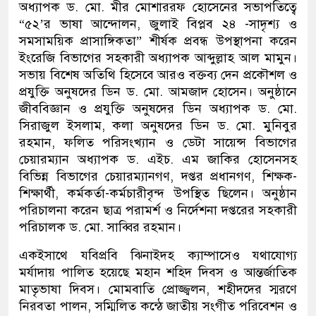
অধ্যাপক ড. মো. মীর মোশাররফ হোসেনের সভাপতিত্বে
“৫২’র ভাষা আন্দোলন, জুলাই বিপ্লব ২৪ -সাদৃশ্য ও
সমসাময়িক প্রাসাঙ্গিকতা” শীর্ষক প্রবন্ধ উপস্থাপনা করেন
ইংরেজি বিভাগের সহকারী অধ্যাপক আব্দুল্লাহ আল মামুন।
সভায় বিশেষ অতিথি হিসেবে আরও বক্তব্য দেন প্রকৌশল ও
প্রযুক্তি অনুষদের ডিন ড. মো. আমজাদ হোসেন। অনুষ্ঠানে
জীববিজ্ঞান ও প্রযুক্তি অনুষদের ডিন অধ্যাপক ড. মো.
সিরাজুল ইসলাম, কলা অনুষদের ডিন ড. মো. মুনিবুর
রহমান, ফলিত পরিসংখ্যান ও ডেটা সায়েন্স বিভাগের
চেয়ারম্যান অধ্যাপক ড. এইচ. এম জাকির হোসেনসহ
বিভিন্ন বিভাগের চেয়ারম্যানগণ, দপ্তর প্রধানগণ, শিক্ষক-
শিক্ষার্থী, কর্মকর্তা-কর্মচারীবৃন্দ উপস্থিত ছিলেন। অনুষ্ঠান
পরিচালনা করেন ছাত্র পরামর্শ ও নির্দেশনা দপ্তরের সহকারী
পরিচালক ড. মো. সাব্বির রহমান।
একইসাথে যবিপ্রবি ঝিনাইদহ ক্যাম্পাসেও যথাযোগ্য
মর্যাদায় পালিত হয়েছে মহান শহিদ দিবস ও আন্তর্জাতিক
মাতৃভাষা দিবস। মোমবাতি প্রোজ্জ্বলন, শহীদদের স্মরণে
নিরবতা পালন, সম্মিলিত কন্ঠে জাতীয় সংগীত পরিবেশন ও