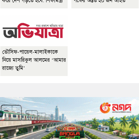
করে দেশ গড়তে হবে: শিক্ষামন্ত্রী
পক্ষের অন্তত ২০ জন আহত
তৌসিফ-পায়েল-মালাইকাকে
নিয়ে মাসরিকুল আলমের ‘আমার
রাজ্যে তুমি’