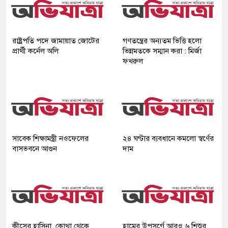
রাষ্ট্রপতি পদে জামায়াত জোটের
গণতন্ত্রের অন্যতম ভিত্তি হলো
প্রার্থী কর্নেল অলি
ভিন্নমতকে সম্মান করা : মির্জা
ফখরুল
সাবেক শিক্ষামন্ত্রী নওফেলের
২৪ ঘণ্টার ব্যবধানে কমলো স্বর্ণের
বাসভবনে আগুন
দাম
কীসের হাসিনা, কোথা থেকে
হামের উপসর্গে আরও ৬ শিশুর