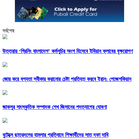
সর্বশেষ
উত্তরায় ‘গ্রিনিং বাংলাদেশ’ কর্মসূচির অংশ হিসেবে ইবিয়ান ক্লাবের বৃক্ষরোপণ
জোর করে বশ্যতা স্বীকার করানোর চেষ্টা প্রতিহত করবে ইরান: পেজেশকিয়ান
জাকসুর সাংস্কৃতিক সম্পাদক শেখ জিসানের পদত্যাগের ঘোষণা
বুটেক্সে ছাত্রদলের হামলার প্রতিবাদে শিক্ষার্থীদের সাত দফা দাবি