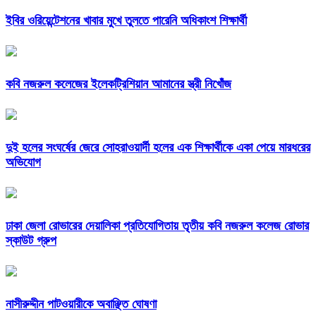
ইবির ওরিয়েন্টেশনের খাবার মুখে তুলতে পারেনি অধিকাংশ শিক্ষার্থী
কবি নজরুল কলেজের ইলেকট্রিশিয়ান আমানের স্ত্রী নিখোঁজ
দুই হলের সংঘর্ষের জেরে সোহরাওয়ার্দী হলের এক শিক্ষার্থীকে একা পেয়ে মারধরের
অভিযোগ
ঢাকা জেলা রোভারের দেয়ালিকা প্রতিযোগিতায় তৃতীয় কবি নজরুল কলেজ রোভার
স্কাউট গ্রুপ
নাসীরুদ্দীন পাটওয়ারীকে অবাঞ্ছিত ঘোষণা