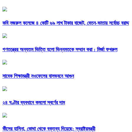
কবি নজরুল কলেজে ৪ কোটি ৬৯ লাখ টাকার বাজেট, বেতন-ভাতায় সর্বোচ্চ বরাদ্দ
গণতন্ত্রের অন্যতম ভিত্তি হলো ভিন্নমতকে সম্মান করা : মির্জা ফখরুল
সাবেক শিক্ষামন্ত্রী নওফেলের বাসভবনে আগুন
২৪ ঘণ্টার ব্যবধানে কমলো স্বর্ণের দাম
কীসের হাসিনা, কোথা থেকে বক্তব্য দিয়েছে: স্বরাষ্ট্রমন্ত্রী