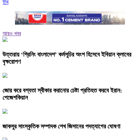
ইবি
আরও খবর
উত্তরায় ‘গ্রিনিং বাংলাদেশ’ কর্মসূচির অংশ হিসেবে ইবিয়ান ক্লাবের
বৃক্ষরোপণ
জোর করে বশ্যতা স্বীকার করানোর চেষ্টা প্রতিহত করবে ইরান:
পেজেশকিয়ান
জাকসুর সাংস্কৃতিক সম্পাদক শেখ জিসানের পদত্যাগের ঘোষণা