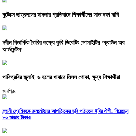
বুটেক্সে ছাত্রদলের হামলার প্রতিবাদে শিক্ষার্থীদের সাত দফা দাবি
নবীন বিতার্কিক তৈরির লক্ষ্যে কুবি ডিবেটিং সোসাইটির ‘ক্রাউন অব
আর্গুমেন্টস’
পাবিপ্রবির জুলাই–৬ হলের খাবারে মিলল পোকা, ক্ষুব্ধ শিক্ষার্থীরা
জনপ্রিয়
লন্ডনী প্রেমিককে রুমমেটদের আপত্তিকর ছবি পাঠাতেন ইবির ঐশী: নিয়েছেন
৮০ হাজার টাকাও