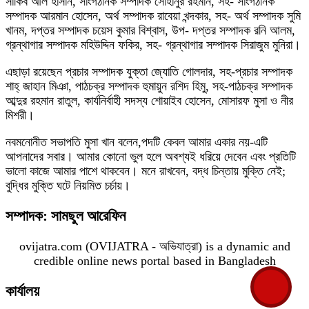
সাকিব আল হাসান, সাংগঠনিক সম্পাদক সোহানুর রহমান, সহ- সাংগঠনিক
সম্পাদক আরমান হোসেন, অর্থ সম্পাদক রাবেয়া খন্দকার, সহ- অর্থ সম্পাদক সুমি
খানম, দপ্তর সম্পাদক চয়েস কুমার বিশ্বাস, উপ- দপ্তর সম্পাদক রনি আলম,
গ্রন্থাগার সম্পাদক মহিউদ্দিন ফকির, সহ- গ্রন্থাগার সম্পাদক সিরাজুম মুনিরা।
এছাড়া রয়েছেন প্রচার সম্পাদক যুক্তা জ্যোতি গোলদার, সহ-প্রচার সম্পাদক
শাহ্ জাহান মিঞা, পাঠচক্র সম্পাদক হুমায়ুন রশিদ হিমু, সহ-পাঠচক্র সম্পাদক
আব্দুর রহমান রাতুল, কার্যনির্বাহী সদস্য শোয়াইব হোসেন, মোসারফ মুসা ও নীর
মিশরী।
নবমনোনীত সভাপতি মুসা খান বলেন,পদটি কেবল আমার একার নয়-এটি
আপনাদের সবার। আমার কোনো ভুল হলে অবশ্যই ধরিয়ে দেবেন এবং প্রতিটি
ভালো কাজে আমার পাশে থাকবেন। মনে রাখবেন, বদ্ধ চিন্তায় মুক্তি নেই;
বুদ্ধির মুক্তি ঘটে নিয়মিত চর্চায়।
সম্পাদক: সামছুল আরেফিন
ovijatra.com (OVIJATRA - অভিযাত্রা) is a dynamic and
credible online news portal based in Bangladesh
কার্যালয়