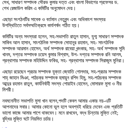
সেখ, সাধারণ সম্পাদক সৌরভ কুমার দত্ত এবং বাংলা বিভাগের প্রফেসর ড.
শেখ রেজাউল করিম এ কমিটির অনুমোদন দেয়।
এছাড়া সংগঠনটির সাবেক ও বর্তমান নেতৃবৃন্দ এবং অধিকাংশ সদস্যর
উপস্থিতিতে সর্বসম্মতিক্রমে কার্যপর্ষদ গঠিত হয়।
কমিটির অন্য সদস্যরা হলেন, সহ-সভাপতি রাতুল হাসান, যুগ্ম সাধারণ সম্পাদক
সাকিব আল হাসান, সাংগঠনিক সম্পাদক সোহানুর রহমান, সহ- সাংগঠনিক
সম্পাদক আরমান হোসেন, অর্থ সম্পাদক রাবেয়া খন্দকার, সহ- অর্থ সম্পাদক সুমি
খানম, দপ্তর সম্পাদক চয়েস কুমার বিশ্বাস, উপ- দপ্তর সম্পাদক রনি আলম,
গ্রন্থাগার সম্পাদক মহিউদ্দিন ফকির, সহ- গ্রন্থাগার সম্পাদক সিরাজুম মুনিরা।
এছাড়া রয়েছেন প্রচার সম্পাদক যুক্তা জ্যোতি গোলদার, সহ-প্রচার সম্পাদক
শাহ্ জাহান মিঞা, পাঠচক্র সম্পাদক হুমায়ুন রশিদ হিমু, সহ-পাঠচক্র সম্পাদক
আব্দুর রহমান রাতুল, কার্যনির্বাহী সদস্য শোয়াইব হোসেন, মোসারফ মুসা ও নীর
মিশরী।
নবমনোনীত সভাপতি মুসা খান বলেন,পদটি কেবল আমার একার নয়-এটি
আপনাদের সবার। আমার কোনো ভুল হলে অবশ্যই ধরিয়ে দেবেন এবং প্রতিটি
ভালো কাজে আমার পাশে থাকবেন। মনে রাখবেন, বদ্ধ চিন্তায় মুক্তি নেই;
বুদ্ধির মুক্তি ঘটে নিয়মিত চর্চায়।