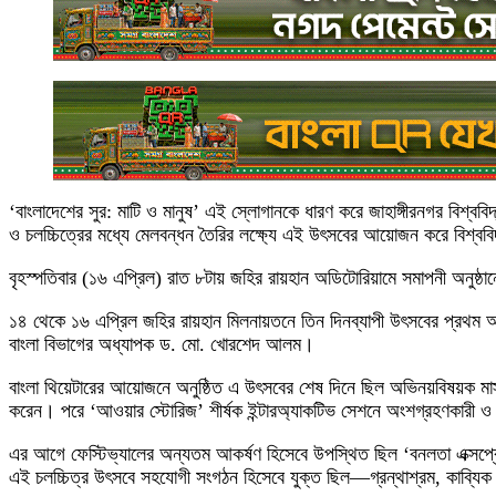
‘বাংলাদেশের সুর: মাটি ও মানুষ’ এই স্লোগানকে ধারণ করে জাহাঙ্গীরনগর বিশ্ববিদ্যা
ও চলচ্চিত্রের মধ্যে মেলবন্ধন তৈরির লক্ষ্যে এই উৎসবের আয়োজন করে বিশ্ববি
বৃহস্পতিবার (১৬ এপ্রিল) রাত ৮টায় জহির রায়হান অডিটোরিয়ামে সমাপনী অনুষ্ঠান
১৪ থেকে ১৬ এপ্রিল জহির রায়হান মিলনায়তনে তিন দিনব্যাপী উৎসবের প্রথম আসর
বাংলা বিভাগের অধ্যাপক ড. মো. খোরশেদ আলম।
বাংলা থিয়েটারের আয়োজনে অনুষ্ঠিত এ উৎসবের শেষ দিনে ছিল অভিনয়বিষয়ক মাস্টা
করেন। পরে ‘আওয়ার স্টোরিজ’ শীর্ষক ইন্টারঅ্যাকটিভ সেশনে অংশগ্রহণকারী
এর আগে ফেস্টিভ্যালের অন্যতম আকর্ষণ হিসেবে উপস্থিত ছিল ‘বনলতা এক্সপ্রে
এই চলচ্চিত্র উৎসবে সহযোগী সংগঠন হিসেবে যুক্ত ছিল—গ্রন্থাশ্রম, কাব্যিক