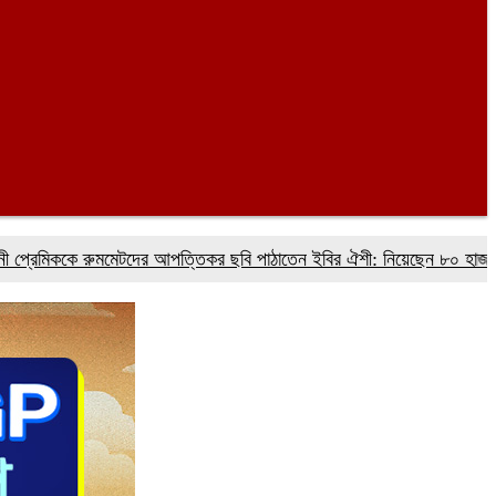
ককে রুমমেটদের আপত্তিকর ছবি পাঠাতেন ইবির ঐশী: নিয়েছেন ৮০ হাজার টাকাও