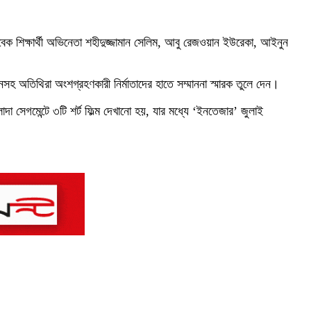
বেক শিক্ষার্থী অভিনেতা শহীদুজ্জামান সেলিম, আবু রেজওয়ান ইউরেকা, আইনুন
নসহ অতিথিরা অংশগ্রহণকারী নির্মাতাদের হাতে সম্মাননা স্মারক তুলে দেন।
াদা সেগমেন্টে ৩টি শর্ট ফিল্ম দেখানো হয়, যার মধ্যে ‘ইনতেজার’ জুলাই