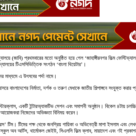
লয়ে (জাবি) প্রথমবারের মতো অনুষ্ঠিত হয়ে গেল ‘জাহাঙ্গীরনগর ফিল্ম ফেস্টিভ্যাল-২০২
দ্যালয়ের টিএসসিভিত্তিক সংগঠন ‘বাংলা থিয়েটার’।
ের মাধ্যমে এ উৎসবের পর্দা নামে।
ে বাংলাদেশের নির্মাতা, দর্শক ও তরুণ মেধাকে জাতীয় শিল্পাঙ্গনে সংযুক্ত করার 
রক্লাস, একটি ইন্টারঅ্যাকটিভ সেশন এবং সমাপনী অনুষ্ঠান। বিকেল ৪টায় চলচ্চিত্
 ও আয়োজকরা নিজেদের অভিজ্ঞতা বিনিময় করেন।
স’ টিম। টিমের পক্ষ থেকে জনপ্রিয় গায়িকা ও অভিনেত্রী মাশা ইসলাম এবং লেখক স
 স্কুল অব আর্টস, থার্মোকল জেইউ, সিএলসি ফিল্ম ক্লাব, মায়াদেশ এবং ণই প্রকা