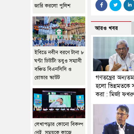
জারি করলো পুলিশ
আরও খবর
ইবিতে নবীন বরণে টানা ৮
ঘণ্টা ডিউটি! তবুও সম্মানী
বঞ্চিত বিএনসিসি ও
গণতন্ত্রের অন্যতম 
রোভার স্কাউট
হলো ভিন্নমতকে স
করা : মির্জা ফখর
লেখাপড়ার কোনো বিকল্প
নেই, সময়কে কাজে