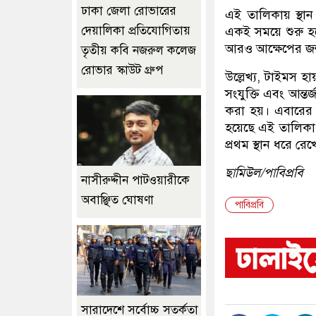
ঢাকা জেলা রোভারের
‎এই তালিকায় স্থান 
দেয়ালিকা প্রতিযোগিতায়
একই সময়ে শুরু হলে
আরও আক্ষেপের জন্
তৃতীয় কবি নজরুল কলেজ
রোভার স্কাউট গ্রুপ
‎উল্লেখ্য, টাইমস হ
সংযুক্তি এবং আন্তর্
করা হয়। এবারের স
হয়েছে এই তালিকা। 
প্রথম স্থান ধরে রে
ছামিউল/পাবিপ্রবি
নাসীরুদ্দীন পাটওয়ারীকে
অবাঞ্ছিত ঘোষণা
পাবিপ্রবি
সারাদেশে সর্বোচ্চ সতর্কতা