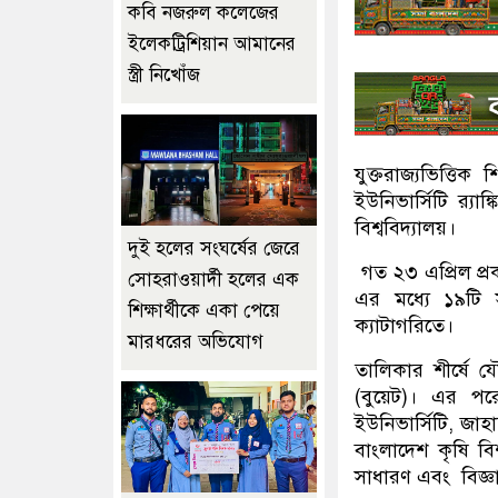
কবি নজরুল কলেজের
ইলেকট্রিশিয়ান আমানের
স্ত্রী নিখোঁজ
‎যুক্তরাজ্যভিত্তি
ইউনিভার্সিটি র‍্য
বিশ্ববিদ্যালয়।
দুই হলের সংঘর্ষের জেরে
‎ গত ২৩ এপ্রিল প্র
সোহরাওয়ার্দী হলের এক
এর মধ্যে ১৯টি সর
শিক্ষার্থীকে একা পেয়ে
ক্যাটাগরিতে।
মারধরের অভিযোগ
‎তালিকার শীর্ষে 
(বুয়েট)। এর পরে
ইউনিভার্সিটি, জাহাঙ
বাংলাদেশ কৃষি বিশ্
সাধারণ এবং বিজ্ঞান 