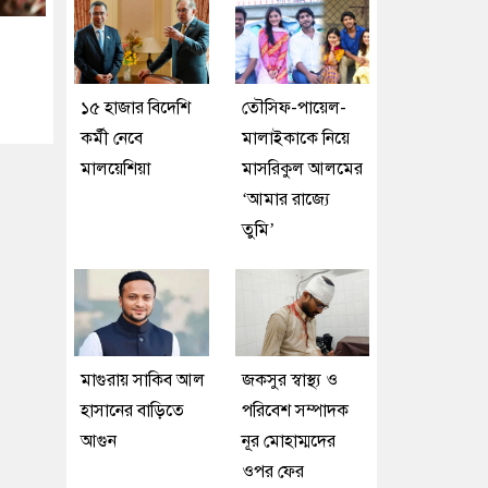
১৫ হাজার বিদেশি
তৌসিফ-পায়েল-
কর্মী নেবে
মালাইকাকে নিয়ে
মালয়েশিয়া
মাসরিকুল আলমের
‘আমার রাজ্যে
তুমি’
মাগুরায় সাকিব আল
জকসুর স্বাস্থ্য ও
হাসানের বাড়িতে
পরিবেশ সম্পাদক
আগুন
নূর মোহাম্মদের
ওপর ফের