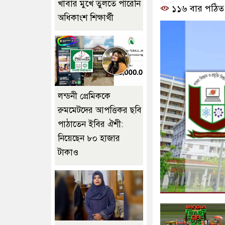
খাবার মুখে তুলতে পারেনি
১১৬ বার পঠিত
অধিকাংশ শিক্ষার্থী
লন্ডনী প্রেমিককে
রুমমেটদের আপত্তিকর ছবি
পাঠাতেন ইবির ঐশী:
নিয়েছেন ৮০ হাজার
টাকাও