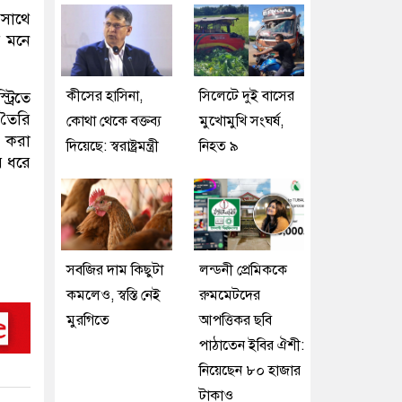
 সাথে
র মনে
কীসের হাসিনা,
সিলেটে দুই বাসের
্রিতে
ে তৈরি
কোথা থেকে বক্তব্য
মুখোমুখি সংঘর্ষ,
ে করা
দিয়েছে: স্বরাষ্ট্রমন্ত্রী
নিহত ৯
র ধরে
সবজির দাম কিছুটা
লন্ডনী প্রেমিককে
কমলেও, স্বস্তি নেই
রুমমেটদের
মুরগিতে
আপত্তিকর ছবি
পাঠাতেন ইবির ঐশী:
নিয়েছেন ৮০ হাজার
টাকাও