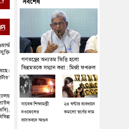
সর্বশেষ
র্ল্ড
্ক্তি
গণতন্ত্রের অন্যতম ভিত্তি হলো
ভিন্নমতকে সম্মান করা : মির্জা ফখরুল
য়েছে।
্টার’
্যালয়
 সাউথ
সাবেক শিক্ষামন্ত্রী
২৪ ঘণ্টার ব্যবধানে
্রবি),
নওফেলের
কমলো স্বর্ণের দাম
ভিন্ন
বাসভবনে আগুন