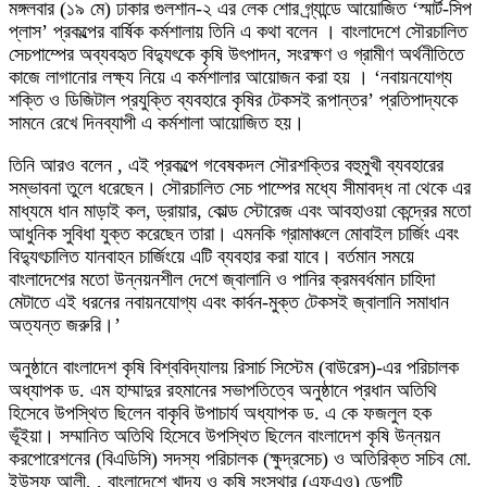
মঙ্গলবার (১৯ মে) ঢাকার গুলশান-২ এর লেক শোর গ্র্যান্ডে আয়োজিত ‘স্মার্ট-সিপ
প্লাস’ প্রকল্পের বার্ষিক কর্মশালায় তিনি এ কথা বলেন । বাংলাদেশে সৌরচালিত
সেচপাম্পের অব্যবহৃত বিদ্যুৎকে কৃষি উৎপাদন, সংরক্ষণ ও গ্রামীণ অর্থনীতিতে
কাজে লাগানোর লক্ষ্য নিয়ে এ কর্মশালার আয়োজন করা হয় । ‘নবায়নযোগ্য
শক্তি ও ডিজিটাল প্রযুক্তি ব্যবহারে কৃষির টেকসই রূপান্তর’ প্রতিপাদ্যকে
সামনে রেখে দিনব্যাপী এ কর্মশালা আয়োজিত হয়।
তিনি আরও বলেন , এই প্রকল্পে গবেষকদল সৌরশক্তির বহুমুখী ব্যবহারের
সম্ভাবনা তুলে ধরেছেন। সৌরচালিত সেচ পাম্পের মধ্যে সীমাবদ্ধ না থেকে এর
মাধ্যমে ধান মাড়াই কল, ড্রায়ার, কোল্ড স্টোরেজ এবং আবহাওয়া কেন্দ্রের মতো
আধুনিক সুবিধা যুক্ত করেছেন তারা। এমনকি গ্রামাঞ্চলে মোবাইল চার্জিং এবং
বিদ্যুৎচালিত যানবাহন চার্জিংয়ে এটি ব্যবহার করা যাবে। বর্তমান সময়ে
বাংলাদেশের মতো উন্নয়নশীল দেশে জ্বালানি ও পানির ক্রমবর্ধমান চাহিদা
মেটাতে এই ধরনের নবায়নযোগ্য এবং কার্বন-মুক্ত টেকসই জ্বালানি সমাধান
অত্যন্ত জরুরি।’
অনুষ্ঠানে বাংলাদেশ কৃষি বিশ্ববিদ্যালয় রিসার্চ সিস্টেম (বাউরেস)-এর পরিচালক
অধ্যাপক ড. এম হাম্মাদুর রহমানের সভাপতিত্বে অনুষ্ঠানে প্রধান অতিথি
হিসেবে উপস্থিত ছিলেন বাকৃবি উপাচার্য অধ্যাপক ড. এ কে ফজলুল হক
ভূঁইয়া। সম্মানিত অতিথি হিসেবে উপস্থিত ছিলেন বাংলাদেশ কৃষি উন্নয়ন
করপোরেশনের (বিএডিসি) সদস্য পরিচালক (ক্ষুদ্রসেচ) ও অতিরিক্ত সচিব মো.
ইউসুফ আলী, , বাংলাদেশে খাদ্য ও কৃষি সংস্থার (এফএও) ডেপুটি