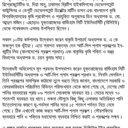
রিপ্রেজেন্টেটিভ ড. দিয়া সানু, ঢাকাস্থ ব্রিটিশ হাইকমিশনের ডেভেলপমেন্ট
কাউন্সিলর ও ডেপুটি ডেভেলপমেন্ট ডিরেক্টর মার্টিন ডসন এবং বাংলাদেশ কৃষি
বিশ্ববিদ্যালয়ের কৃষি প্রকৌশল ও প্রযুক্তি অনুষদের ডিন অধ্যাপক ড. মো.
আব্দুল মজিদ। এছাড়াও যুক্তরাজ্যের বার্মিংহাম সিটি ইউনিভার্সিটি (বিসিইউ)
থেকে গবেষকদল এসময় উপস্থিত ছিলেন।
সকাল ১০টায় কর্মশালার উদ্বোধন করেন বাকৃবি উপাচার্য অধ্যাপক ড. এ কে
ফজলুল হক ভূঁইয়া। এতে স্বাগত বক্তব্য দেন স্মার্ট-সিপ প্লাস প্রকল্পের ইন-
কান্ট্রি লিড (বাংলাদেশের প্রকল্প প্রধান) এবং বাকৃবির কৃষি শক্তি ও যন্ত্র
বিভাগের অধ্যাপক ড. চয়ন কুমার সাহা।
উদ্বোধনী অধিবেশনে মূল প্রবন্ধ উপস্থাপন করেন যুক্তরাজ্যের বার্মিংহাম সিটি
ইউনিভার্সিটির অধ্যাপক ও স্মার্ট-সিপ প্লাস প্রকল্প প্রধান ড. লিনসি মেলভিল।
তিনি প্রকল্পের সামগ্রিক কাঠামো তুলে ধরতে গিয়ে জানান, বাংলাদেশে সরকারি ও
বেসরকারিভাবে পরিচালিত বিভিন্ন পরিসংখ্যান থেকে জানা গেছে যে, দেশের মোট
পানির ব্যবহারের প্রায় ৮৬ শতাংশ সেচকাজে ব্যবহৃত হয়। সেচের মধ্যে ৭০
শতাংশই ব্যবহৃত হয় ধানে। শুকনা মৌসুমে কিছু কিছু এলাকায় অতিরিক্ত পানি
উত্তোলনের কারণে ভূ-গর্ভস্থ পানির স্তর ১৫ শতাংশ পর্যন্ত নিচে নেমে
গেছে। ঠিক এখানেই কাজ করবে স্মার্ট-সিপ প্লাস প্রকল্প। সৌরশক্তির
ব্যবহারে পানি ও শক্তির যথাযোগ্য ব্যবহার নিশ্চিত করাই এ প্রকল্পের লক্ষ্য।
এ লক্ষ্য অর্জনে প্রকল্পের সাথে সংযুক্ত করা হয়েছে ডিজিটাল টুইন প্রযুক্তি,