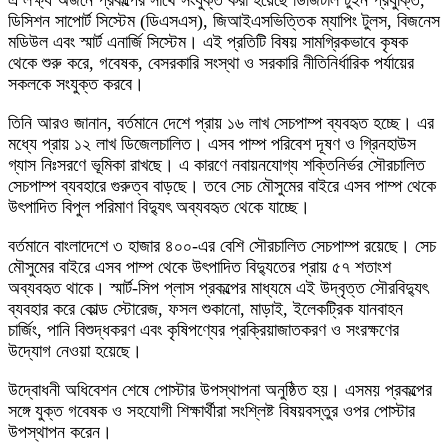
ডিসিশন সাপোর্ট সিস্টেম (ডিএসএস), জিআইএসভিত্তিক ম্যাপিং টুলস, বিজনেস
মডিউল এবং স্মার্ট এনার্জি সিস্টেম। এই প্রতিটি বিষয় সামগ্রিকভাবে কৃষক
থেকে শুরু করে, গবেষক, বেসরকারি সংস্থা ও সরকারি নীতিনির্ধারিক পর্যায়ের
সকলকে সংযুক্ত করবে।
তিনি আরও জানান, বর্তমানে দেশে প্রায় ১৬ লাখ সেচপাম্প ব্যবহৃত হচ্ছে। এর
মধ্যে প্রায় ১২ লাখ ডিজেলচালিত। এসব পাম্প পরিবেশ দূষণ ও গ্রিনহাউস
গ্যাস নিঃসরণে ভূমিকা রাখছে। এ কারণে নবায়নযোগ্য শক্তিনির্ভর সৌরচালিত
সেচপাম্প ব্যবহারে গুরুত্ব বাড়ছে। তবে সেচ মৌসুমের বাইরে এসব পাম্প থেকে
উৎপাদিত বিপুল পরিমাণ বিদ্যুৎ অব্যবহৃত থেকে যাচ্ছে‌।
বর্তমানে বাংলাদেশে ৩ হাজার ৪০০-এর বেশি সৌরচালিত সেচপাম্প রয়েছে। সেচ
মৌসুমের বাইরে এসব পাম্প থেকে উৎপাদিত বিদ্যুতের প্রায় ৫৭ শতাংশ
অব্যবহৃত থাকে। স্মার্ট-সিপ প্লাস প্রকল্পের মাধ্যমে এই উদ্বৃত্ত সৌরবিদ্যুৎ
ব্যবহার করে কোল্ড স্টোরেজ, ফসল শুকানো, মাড়াই, ইলেকট্রিক যানবাহন
চার্জিং, পানি বিশুদ্ধকরণ এবং কৃষিপণ্যের প্রক্রিয়াজাতকরণ ও সংরক্ষণের
উদ্যোগ নেওয়া হয়েছে।
উদ্বোধনী অধিবেশন শেষে পোস্টার উপস্থাপনা অনুষ্ঠিত হয়। এসময় প্রকল্পের
সঙ্গে যুক্ত গবেষক ও সহযোগী শিক্ষার্থীরা সংশ্লিষ্ট বিষয়বস্তুর ওপর পোস্টার
উপস্থাপন করেন।