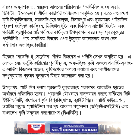
এরপর অধ্যাপক ড. মঞ্জুরুল আলমের পরিচালনায় ‘স্মার্ট-সিপ হাবস অ্যান্ড
ডিজিটাল ইনোভেশন’ শীর্ষক কারিগরি অধিবেশন অনুষ্ঠিত হয়। এতে বাংলাদেশ
কৃষি বিশ্ববিদ্যালয়, ময়মনসিংহের ভালুকা, দিনাজপুর এবং চুয়াডাঙ্গায় পরিচালিত
প্রকল্প সংশ্লিষ্ট কার্যক্রম, ডিজিটাল টুইন এবং ডিসিশন সাপোর্ট সিস্টেম এবং
প্রতিটি প্রযুক্তির মাঠ পর্যায়ের কার্যক্রম উপস্থাপন করেন স্ব স্ব কেন্দ্রের
প্রতিনিধি। পরে সামগ্রিক বিষয়ের ওপর উন্মুক্ত আলোচনায় অংশ নেন
কর্মশালার অংশগ্রহণকারীরা।
বিকেলে ‘মডেলিং টু মোমেন্টাম’ শীর্ষক বিজনেস ও পলিসি সেশন অনুষ্ঠিত হয়। এ
সেশনে সেচ ভর্তুকি কাঠামোর পুনর্বিন্যাস, অফ-গ্রিড কৃষি অঞ্চলে এনার্জি-অ্যাজ-
এ-সার্ভিস বিজনেস মডেল, কৃষিপণ্যের অপচয় কমানো এবং অংশীজনদের
সম্পৃক্ততার প্রভাব মূল্যায়ন বিষয়ে আলোচনা করা হয়।
উল্লেখ্য, স্মার্ট-সিপ প্লাস প্রকল্পটি যুক্তরাজ্য সরকারের আয়ারটন ফান্ডের
অর্থায়নে পরিচালিত হচ্ছে। প্রকল্পটি যৌথভাবে বাস্তবায়ন করছে বার্মিংহাম সিটি
ইউনিভার্সিটি, বাংলাদেশ কৃষি বিশ্ববিদ্যালয়, ব্রাইট গ্রিন এনার্জি ফাউন্ডেশন,
ওয়াটার অ্যান্ড স্যানিটেশন ফর দ্য আরবান পপুলেশন (ডব্লিউএসইউপি) এবং
বাংলাদেশ কৃষি উন্নয়ন করপোরেশন (বিএডিসি)।