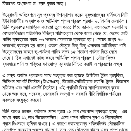
বিভাগের অধ্যাপক ড. চয়ন কুমার সাহা।
উদ্বোধনী অধিবেশনে মূল প্রবন্ধ উপস্থাপন করেন যুক্তরাজ্যের বার্মিংহাম সিটি
ইউনিভার্সিটির অধ্যাপক ও স্মার্ট-সিপ প্লাস প্রকল্প প্রধান ড. লিনসি মেলভিল।
তিনি প্রকল্পের সামগ্রিক কাঠামো তুলে ধরতে গিয়ে জানান, বাংলাদেশে সরকারি ও
বেসরকারিভাবে পরিচালিত বিভিন্ন পরিসংখ্যান থেকে জানা গেছে যে, দেশের মোট
পানির ব্যবহারের প্রায় ৮৬ শতাংশ সেচকাজে ব্যবহৃত হয়। সেচের মধ্যে ৭০
শতাংশই ব্যবহৃত হয় ধানে। শুকনা মৌসুমে কিছু কিছু এলাকায় অতিরিক্ত পানি
উত্তোলনের কারণে ভূ-গর্ভস্থ পানির স্তর ১৫ শতাংশ পর্যন্ত নিচে নেমে
গেছে। ঠিক এখানেই কাজ করবে স্মার্ট-সিপ প্লাস প্রকল্প। সৌরশক্তির
ব্যবহারে পানি ও শক্তির যথাযোগ্য ব্যবহার নিশ্চিত করাই এ প্রকল্পের লক্ষ্য।
এ লক্ষ্য অর্জনে প্রকল্পের সাথে সংযুক্ত করা হয়েছে ডিজিটাল টুইন প্রযুক্তি,
ডিসিশন সাপোর্ট সিস্টেম (ডিএসএস), জিআইএসভিত্তিক ম্যাপিং টুলস, বিজনেস
মডিউল এবং স্মার্ট এনার্জি সিস্টেম। এই প্রতিটি বিষয় সামগ্রিকভাবে কৃষক
থেকে শুরু করে, গবেষক, বেসরকারি সংস্থা ও সরকারি নীতিনির্ধারিক পর্যায়ের
সকলকে সংযুক্ত করবে।
তিনি আরও জানান, বর্তমানে দেশে প্রায় ১৬ লাখ সেচপাম্প ব্যবহৃত হচ্ছে। এর
মধ্যে প্রায় ১২ লাখ ডিজেলচালিত। এসব পাম্প পরিবেশ দূষণ ও গ্রিনহাউস
গ্যাস নিঃসরণে ভূমিকা রাখছে। এ কারণে নবায়নযোগ্য শক্তিনির্ভর সৌরচালিত
সেচপাম্প ব্যবহারে গুরুত্ব বাড়ছে। তবে সেচ মৌসুমের বাইরে এসব পাম্প থেকে