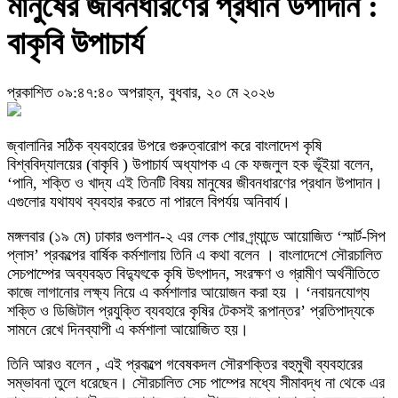
মানুষের জীবনধারণের প্রধান উপাদান :
বাকৃবি উপাচার্য
প্রকাশিত ০৯:৪৭:৪০ অপরাহ্ন, বুধবার, ২০ মে ২০২৬
জ্বালানির সঠিক ব্যবহারের উপরে গুরুত্বারোপ করে বাংলাদেশ কৃষি
বিশ্ববিদ্যালয়ের (বাকৃবি ) উপাচার্য অধ্যাপক এ কে ফজলুল হক ভূঁইয়া বলেন,
‘পানি, শক্তি ও খাদ্য এই তিনটি বিষয় মানুষের জীবনধারণের প্রধান উপাদান।
এগুলোর যথাযথ ব্যবহার করতে না পারলে বিপর্যয় অনিবার্য।
মঙ্গলবার (১৯ মে) ঢাকার গুলশান-২ এর লেক শোর গ্র্যান্ডে আয়োজিত ‘স্মার্ট-সিপ
প্লাস’ প্রকল্পের বার্ষিক কর্মশালায় তিনি এ কথা বলেন । বাংলাদেশে সৌরচালিত
সেচপাম্পের অব্যবহৃত বিদ্যুৎকে কৃষি উৎপাদন, সংরক্ষণ ও গ্রামীণ অর্থনীতিতে
কাজে লাগানোর লক্ষ্য নিয়ে এ কর্মশালার আয়োজন করা হয় । ‘নবায়নযোগ্য
শক্তি ও ডিজিটাল প্রযুক্তি ব্যবহারে কৃষির টেকসই রূপান্তর’ প্রতিপাদ্যকে
সামনে রেখে দিনব্যাপী এ কর্মশালা আয়োজিত হয়।
তিনি আরও বলেন , এই প্রকল্পে গবেষকদল সৌরশক্তির বহুমুখী ব্যবহারের
সম্ভাবনা তুলে ধরেছেন। সৌরচালিত সেচ পাম্পের মধ্যে সীমাবদ্ধ না থেকে এর