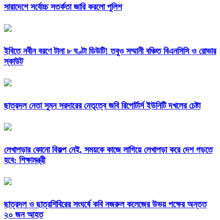
সারাদেশে সর্বোচ্চ সতর্কতা জারি করলো পুলিশ
ইবিতে নবীন বরণে টানা ৮ ঘণ্টা ডিউটি! তবুও সম্মানী বঞ্চিত বিএনসিসি ও রোভার
স্কাউট
ছাত্রদল নেতা সুমন সরদারের নেতৃত্বে জবি রিপোর্টার্স ইউনিটি দখলের চেষ্টা
লেখাপড়ার কোনো বিকল্প নেই, সময়কে কাজে লাগিয়ে লেখাপড়া করে দেশ গড়তে
হবে: শিক্ষামন্ত্রী
ছাত্রদল ও ছাত্রশিবিরের সংঘর্ষে কবি নজরুল কলেজের উভয় পক্ষের অন্তত
২০ জন আহত