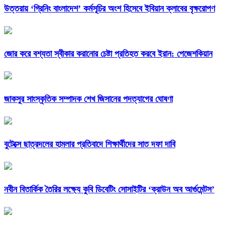
উত্তরায় ‘গ্রিনিং বাংলাদেশ’ কর্মসূচির অংশ হিসেবে ইবিয়ান ক্লাবের বৃক্ষরোপণ
জোর করে বশ্যতা স্বীকার করানোর চেষ্টা প্রতিহত করবে ইরান: পেজেশকিয়ান
জাকসুর সাংস্কৃতিক সম্পাদক শেখ জিসানের পদত্যাগের ঘোষণা
বুটেক্সে ছাত্রদলের হামলার প্রতিবাদে শিক্ষার্থীদের সাত দফা দাবি
নবীন বিতার্কিক তৈরির লক্ষ্যে কুবি ডিবেটিং সোসাইটির ‘ক্রাউন অব আর্গুমেন্টস’