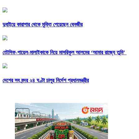
দুবাইয়ে কারাগার থেকে মুক্তি পেয়েছেন বেনজীর
তৌসিফ-পায়েল-মালাইকাকে নিয়ে মাসরিকুল আলমের ‘আমার রাজ্যে তুমি’
দেশের সব বন্দর ২৪ ঘণ্টা চালুর নির্দেশ প্রধানমন্ত্রীর