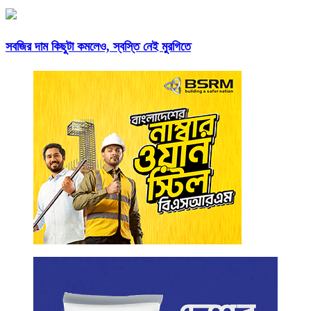
সবজির দাম কিছুটা কমলেও, স্বস্তি নেই মুরগিতে