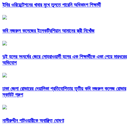
ইবির ওরিয়েন্টেশনের খাবার মুখে তুলতে পারেনি অধিকাংশ শিক্ষার্থী
কবি নজরুল কলেজের ইলেকট্রিশিয়ান আমানের স্ত্রী নিখোঁজ
দুই হলের সংঘর্ষের জেরে সোহরাওয়ার্দী হলের এক শিক্ষার্থীকে একা পেয়ে মারধরের
অভিযোগ
ঢাকা জেলা রোভারের দেয়ালিকা প্রতিযোগিতায় তৃতীয় কবি নজরুল কলেজ রোভার
স্কাউট গ্রুপ
নাসীরুদ্দীন পাটওয়ারীকে অবাঞ্ছিত ঘোষণা