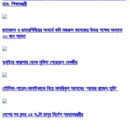
হবে: শিক্ষামন্ত্রী
ছাত্রদল ও ছাত্রশিবিরের সংঘর্ষে কবি নজরুল কলেজের উভয় পক্ষের অন্তত
২০ জন আহত
দুবাইয়ে কারাগার থেকে মুক্তি পেয়েছেন বেনজীর
তৌসিফ-পায়েল-মালাইকাকে নিয়ে মাসরিকুল আলমের ‘আমার রাজ্যে তুমি’
দেশের সব বন্দর ২৪ ঘণ্টা চালুর নির্দেশ প্রধানমন্ত্রীর