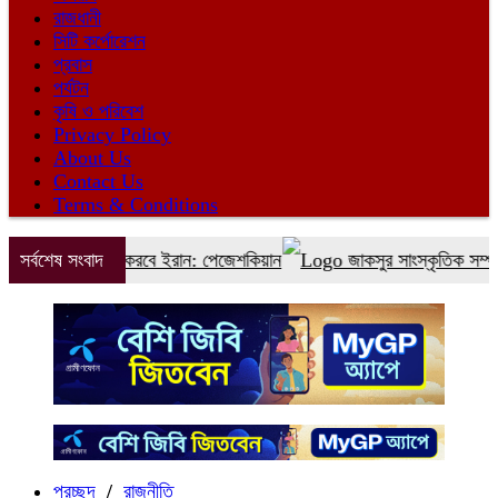
রাজধানী
সিটি কর্পোরেশন
প্রবাস
পর্যটন
কৃষি ও পরিবেশ
Privacy Policy
About Us
Contact Us
Terms & Conditions
টা প্রতিহত করবে ইরান: পেজেশকিয়ান
সর্বশেষ সংবাদ
জাকসুর সাংস্কৃতিক সম্পাদক শেখ
প্রচ্ছদ
/
রাজনীতি