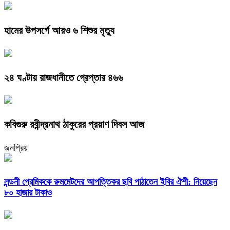
হামের উপসর্গে আরও ৬ শিশুর মৃত্যু
২৪ ঘণ্টায় রাজধানীতে গ্রেপ্তার ৪৬৬
কবিগুরু রবীন্দ্রনাথ ঠাকুরের প্রয়াণ দিবস আজ
জনপ্রিয়
লন্ডনী প্রেমিককে রুমমেটদের আপত্তিকর ছবি পাঠাতেন ইবির ঐশী: নিয়েছেন
৮০ হাজার টাকাও