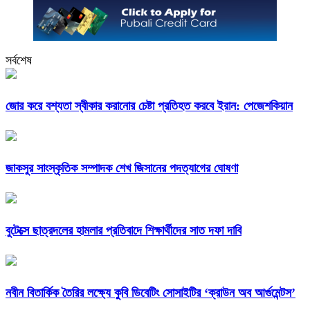
সর্বশেষ
জোর করে বশ্যতা স্বীকার করানোর চেষ্টা প্রতিহত করবে ইরান: পেজেশকিয়ান
জাকসুর সাংস্কৃতিক সম্পাদক শেখ জিসানের পদত্যাগের ঘোষণা
বুটেক্সে ছাত্রদলের হামলার প্রতিবাদে শিক্ষার্থীদের সাত দফা দাবি
নবীন বিতার্কিক তৈরির লক্ষ্যে কুবি ডিবেটিং সোসাইটির ‘ক্রাউন অব আর্গুমেন্টস’