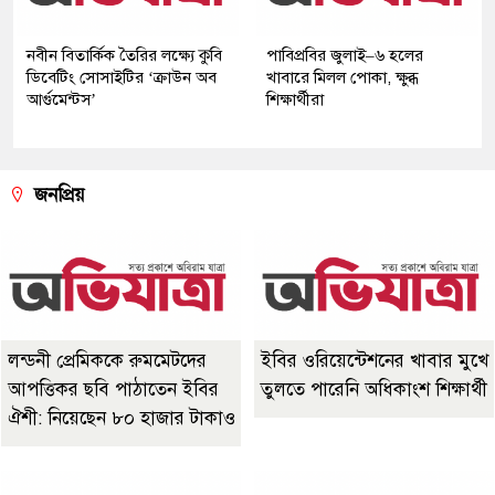
নবীন বিতার্কিক তৈরির লক্ষ্যে কুবি
পাবিপ্রবির জুলাই–৬ হলের
ডিবেটিং সোসাইটির ‘ক্রাউন অব
খাবারে মিলল পোকা, ক্ষুব্ধ
আর্গুমেন্টস’
শিক্ষার্থীরা
জনপ্রিয়
লন্ডনী প্রেমিককে রুমমেটদের
ইবির ওরিয়েন্টেশনের খাবার মুখে
আপত্তিকর ছবি পাঠাতেন ইবির
তুলতে পারেনি অধিকাংশ শিক্ষার্থী
ঐশী: নিয়েছেন ৮০ হাজার টাকাও