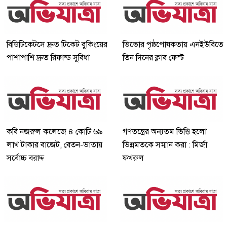
বিডিটিকেটসে দ্রুত টিকেট বুকিংয়ের
ভিভোর পৃষ্ঠপোষকতায় এনইউবিতে
পাশাপাশি দ্রুত রিফান্ড সুবিধা
তিন দিনের ক্লাব ফেস্ট
কবি নজরুল কলেজে ৪ কোটি ৬৯
গণতন্ত্রের অন্যতম ভিত্তি হলো
লাখ টাকার বাজেট, বেতন-ভাতায়
ভিন্নমতকে সম্মান করা : মির্জা
সর্বোচ্চ বরাদ্দ
ফখরুল