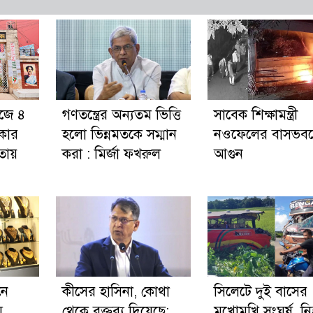
জে ৪
গণতন্ত্রের অন্যতম ভিত্তি
সাবেক শিক্ষামন্ত্রী
কার
হলো ভিন্নমতকে সম্মান
নওফেলের বাসভব
ায়
করা : মির্জা ফখরুল
আগুন
নে
কীসের হাসিনা, কোথা
সিলেটে দুই বাসের
ম
থেকে বক্তব্য দিয়েছে:
মুখোমুখি সংঘর্ষ, ন