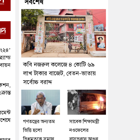
সর্বশেষ
িং২৪’
যান্ড
কবি নজরুল কলেজে ৪ কোটি ৬৯
তবায়ন
লাখ টাকার বাজেট, বেতন-ভাতায়
সর্বোচ্চ বরাদ্দ
কেশন,
রান্ত
মেন্ট
শেষে
গণতন্ত্রের অন্যতম
সাবেক শিক্ষামন্ত্রী
ভিত্তি হলো
নওফেলের
ভিন্নমতকে সম্মান
বাসভবনে আগুন
েষণের