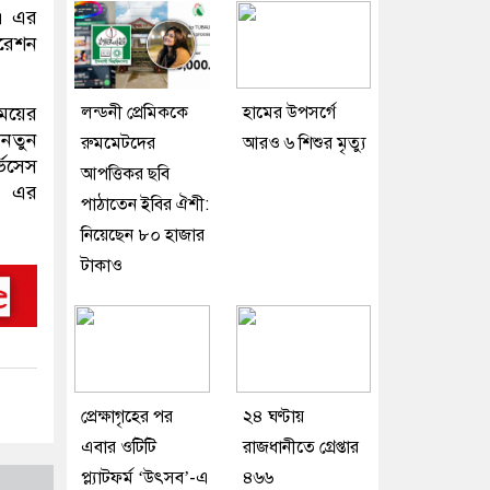
ত। এর
ারেশন
সময়ের
লন্ডনী প্রেমিককে
হামের উপসর্গে
 নতুন
রুমমেটদের
আরও ৬ শিশুর মৃত্যু
ভিসেস
আপত্তিকর ছবি
২৪ এর
পাঠাতেন ইবির ঐশী:
নিয়েছেন ৮০ হাজার
টাকাও
প্রেক্ষাগৃহের পর
২৪ ঘণ্টায়
এবার ওটিটি
রাজধানীতে গ্রেপ্তার
প্ল্যাটফর্ম ‘উৎসব’-এ
৪৬৬