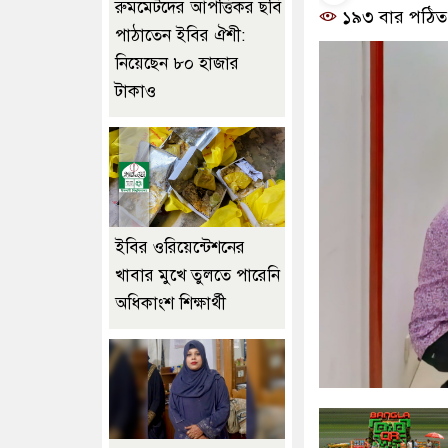
রুমমেটদের আপত্তিকর ছবি
১৯৩ বার পঠিত
পাঠাতেন ইবির ঐশী:
নিয়েছেন ৮০ হাজার
টাকাও
ইবির ওরিয়েন্টেশনের
খাবার মুখে তুলতে পারেনি
অধিকাংশ শিক্ষার্থী