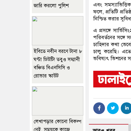
এবং সমস্যাভিত্তি
জারি করলো পুলিশ
ফলে, প্রতিটি প্রত
নিশ্চিত করার সুবিধ
এ প্রসঙ্গে সার্ভি
পরিবর্তনের সঙ্গে 
চাহিদার কথা ভেবে
চালু করেছি। এতে
ইবিতে নবীন বরণে টানা ৮
ভবিষ্যৎ ভিশনের সঙ্
ঘণ্টা ডিউটি! তবুও সম্মানী
বঞ্চিত বিএনসিসি ও
রোভার স্কাউট
লেখাপড়ার কোনো বিকল্প
নেই, সময়কে কাজে
আরও খবর