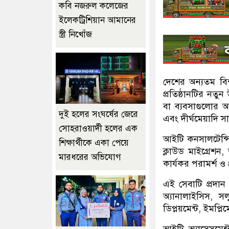
কবি নজরুল কলেজের
ইলেকট্রিশিয়ান আমানের
স্ত্রী নিখোঁজ
দেশের অন্যতম বিশ্
প্রতিষ্ঠানটির নতুন
বা ব্যবসাগুলোর আ
দুই হলের সংঘর্ষের জেরে
এবং দীর্ঘমেয়াদি সা
সোহরাওয়ার্দী হলের এক
আইটি কনসালটেন্সি 
শিক্ষার্থীকে একা পেয়ে
ক্লাউড মাইগ্রেশন,
মারধরের অভিযোগ
কার্যকর পরামর্শ ও
এই সেবাটি প্রদান
অ্যানালাইসিস, 
ডিপ্লয়মেন্ট, ইমপ্লি
আইটি অ্যাসেসমেন্