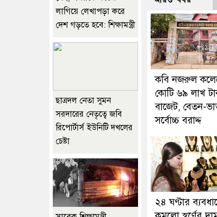
লাগিয়ে লেখাপড়া করে
দেশ গড়তে হবে: শিক্ষামন্ত্রী
কবি নজরুল কলে
কোটি ৬৯ লাখ টা
ছাত্রদল নেতা সুমন
বাজেট, বেতন-ভাত
সরদারের নেতৃত্বে জবি
সর্বোচ্চ বরাদ্দ
রিপোর্টার্স ইউনিটি দখলের
চেষ্টা
২৪ ঘণ্টার ব্যবধা
কমলো স্বর্ণের দা
সাবেক শিক্ষামন্ত্রী