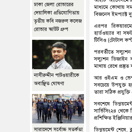
ঢাকা জেলা রোভারের
মাধ্যমে কোথায় সমস
দেয়ালিকা প্রতিযোগিতায়
বিজনেস ইমপ্যাক্ট 
তৃতীয় কবি নজরুল কলেজ
এরপর রিকয়ারমেন্
রোভার স্কাউট গ্রুপ
হার্ডওয়্যার বা স
টিসিও (টোটাল কস্
পরবর্তীতে সল্যুশ
সল্যুশন ডিজাইন কর
মাথায় রেখে প্রস্তু
নাসীরুদ্দীন পাটওয়ারীকে
আর ওইএম ও ভেন্ড
অবাঞ্ছিত ঘোষণা
সবচেয়ে উপযুক্ত হব
তারা সঠিক প্রযুক্
সবশেষে ডিপ্লয়মেন
সার্ভিসিং২৪ থেকে ডি
প্রশিক্ষিত ইঞ্জিনি
ডিপ্লয়মেন্ট শেষে,
সারাদেশে সর্বোচ্চ সতর্কতা