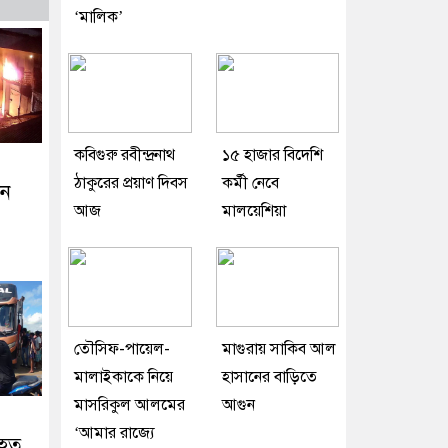
‘মালিক’
কবিগুরু রবীন্দ্রনাথ
১৫ হাজার বিদেশি
ঠাকুরের প্রয়াণ দিবস
কর্মী নেবে
নে
আজ
মালয়েশিয়া
তৌসিফ-পায়েল-
মাগুরায় সাকিব আল
মালাইকাকে নিয়ে
হাসানের বাড়িতে
মাসরিকুল আলমের
আগুন
‘আমার রাজ্যে
িহত