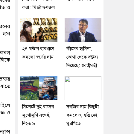
িগত ও
করা : মির্জা ফখরুল
ধরনের
া হবে
২৪ ঘণ্টার ব্যবধানে
কীসের হাসিনা,
েলেবল
কমলো স্বর্ণের দাম
কোথা থেকে বক্তব্য
্ধিকে
দিয়েছে: স্বরাষ্ট্রমন্ত্রী
েন্ডর
 যাতে
চাইলে
সিলেটে দুই বাসের
সবজির দাম কিছুটা
িজ্ঞ ও
মুখোমুখি সংঘর্ষ,
কমলেও, স্বস্তি নেই
নিহত ৯
মুরগিতে
যান্স