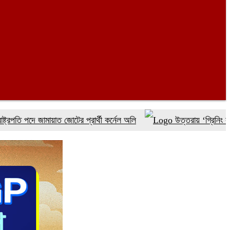
দে জামায়াত জোটের প্রার্থী কর্নেল অলি
উত্তরায় ‘গ্রিনিং বাংলাদেশ’ কর