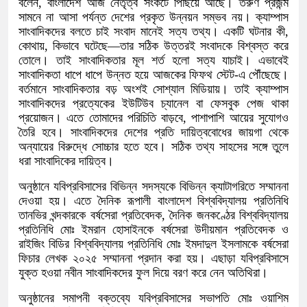
বলেন, বাংলাদেশ আজ নেতৃত্ব সংকটে পিছিয়ে আছে। তরুণ প্রজন্ম
সামনে না আসা পর্যন্ত দেশের প্রকৃত উন্নয়ন সম্ভব নয়। ক্যাম্পাস
সাংবাদিকদের বলতে চাই সংবাদ মানেই সত্য তথ্য। একটি ঘটনার কী,
কোথায়, কিভাবে ঘটেছে—তার সঠিক উত্তরই সংবাদকে বিশ্বস্ত করে
তোলে। তাই সাংবাদিকতার মূল শর্ত হলো সত্য যাচাই। এভাবেই
সাংবাদিকতা ধাপে ধাপে উন্নত হয়ে আজকের ফিফথ স্টেট-এ পৌঁছেছে।
বর্তমানে সাংবাদিকতার বড় অংশই সোশ্যাল মিডিয়ায়। তাই ক্যাম্পাস
সাংবাদিকদের প্রত্যেকের ইউটিউব চ্যানেল বা ফেসবুক পেজ থাকা
প্রয়োজন। এতে তোমাদের পরিচিতি বাড়বে, পাশাপাশি আয়ের সুযোগও
তৈরি হবে। সাংবাদিকদের দেশের প্রতি দায়িত্ববোধের জায়গা থেকে
অন্যায়ের বিরুদ্ধে সোচ্চার হতে হবে। সঠিক তথ্য সাহসের সঙ্গে তুলে
ধরা সাংবাদিকের দায়িত্ব।
অনুষ্ঠানে যবিপ্রবিসাসের বিভিন্ন সদস্যকে বিভিন্ন ক্যাটাগরিতে সম্মাননা
দেওয়া হয়। এতে দৈনিক রূপালী বাংলাদেশ বিশ্ববিদ্যালয় প্রতিনিধি
তানভির খন্দকারকে বর্ষসেরা প্রতিবেদক, দৈনিক জনকণ্ঠের বিশ্ববিদ্যালয়
প্রতিনিধি মোঃ ইমরান হোসাইনকে বর্ষসেরা উদীয়মান প্রতিবেদক ও
রাইজিং বিডির বিশ্ববিদ্যালয় প্রতিনিধি মোঃ ইমদাদুল ইসলামকে বর্ষসেরা
ফিচার লেখক ২০২৫ সম্মাননা প্রদান করা হয়। এছাড়া যবিপ্রবিসাসে
যুক্ত হওয়া নবীন সাংবাদিকদের ফুল দিয়ে বরণ করে নেন অতিথিরা।
অনুষ্ঠানের সমাপনী বক্তব্যে যবিপ্রবিসাসের সভাপতি মোঃ ওয়াশিম