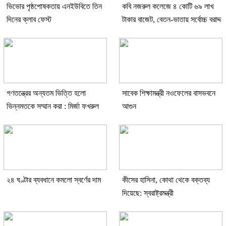
ভিভোর পৃষ্ঠপোষকতায় এনইউবিতে তিন
কবি নজরুল কলেজে ৪ কোটি ৬৯ লাখ
দিনের ক্লাব ফেস্ট
টাকার বাজেট, বেতন-ভাতায় সর্বোচ্চ বরাদ্দ
গণতন্ত্রের অন্যতম ভিত্তি হলো
সাবেক শিক্ষামন্ত্রী নওফেলের বাসভবনে
ভিন্নমতকে সম্মান করা : মির্জা ফখরুল
আগুন
২৪ ঘণ্টার ব্যবধানে কমলো স্বর্ণের দাম
কীসের হাসিনা, কোথা থেকে বক্তব্য
দিয়েছে: স্বরাষ্ট্রমন্ত্রী