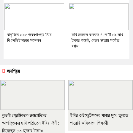
বাকৃবিতে ৩১৮ গবেষণাপত্র নিয়ে
কবি নজরুল কলেজে ৪ কোটি ৬৯ লাখ
বিএসভিইআরের সম্মেলন
টাকার বাজেট, বেতন-ভাতায় সর্বোচ্চ
বরাদ্দ
জনপ্রিয়
লন্ডনী প্রেমিককে রুমমেটদের
ইবির ওরিয়েন্টেশনের খাবার মুখে তুলতে
আপত্তিকর ছবি পাঠাতেন ইবির ঐশী:
পারেনি অধিকাংশ শিক্ষার্থী
নিয়েছেন ৮০ হাজার টাকাও