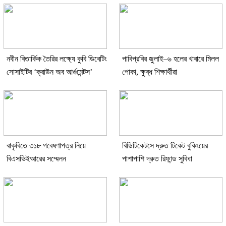
নবীন বিতার্কিক তৈরির লক্ষ্যে কুবি ডিবেটিং
পাবিপ্রবির জুলাই–৬ হলের খাবারে মিলল
সোসাইটির ‘ক্রাউন অব আর্গুমেন্টস’
পোকা, ক্ষুব্ধ শিক্ষার্থীরা
বাকৃবিতে ৩১৮ গবেষণাপত্র নিয়ে
বিডিটিকেটসে দ্রুত টিকেট বুকিংয়ের
বিএসভিইআরের সম্মেলন
পাশাপাশি দ্রুত রিফান্ড সুবিধা