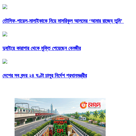
তৌসিফ-পায়েল-মালাইকাকে নিয়ে মাসরিকুল আলমের ‘আমার রাজ্যে তুমি’
দুবাইয়ে কারাগার থেকে মুক্তি পেয়েছেন বেনজীর
দেশের সব বন্দর ২৪ ঘণ্টা চালুর নির্দেশ প্রধানমন্ত্রীর