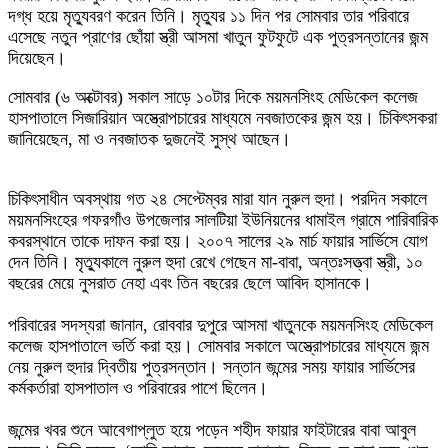
দগ্ধ হয়ে মৃত্যুবরণ করেন তিনি। মৃত্যুর ১১ দিন পর সোমবার তার পরিবারে
এসেছে নতুন প্রাণের ছোঁয়া স্ত্রী আসমা খাতুন ফুটফুটে এক পুত্রসন্তানের জন্ম
দিয়েছেন।
সোমবার (৬ অক্টোবর) সকাল সাড়ে ১০টার দিকে ময়মনসিংহ মেডিকেল কলেজ
হাসপাতালে সিজারিয়ান অস্ত্রোপচারের মাধ্যমে নবজাতকের জন্ম হয়। চিকিৎসকরা
জানিয়েছেন, মা ও নবজাতক দুজনেই সুস্থ আছেন।
চিকিৎসাধীন অবস্থায় গত ২৪ সেপ্টেম্বর মারা যান নুরুল হুদা। পরদিন সকালে
ময়মনসিংহের গফরগাঁও উপজেলার সালটিয়া ইউনিয়নের ধামাইল গ্রামে পারিবারিক
কবরস্থানে তাকে দাফন করা হয়। ২০০৭ সালের ২৯ মার্চ ফায়ার সার্ভিসে যোগ
দেন তিনি। মৃত্যুকালে নুরুল হুদা রেখে গেছেন মা-বাবা, অন্তঃসত্ত্বা স্ত্রী, ১০
বছরের মেয়ে নুসরাত নেহা এবং তিন বছরের ছেলে আবিদ হাসানকে।
পরিবারের সদস্যরা জানান, রোববার দুপুরে আসমা খাতুনকে ময়মনসিংহ মেডিকেল
কলেজ হাসপাতালে ভর্তি করা হয়। সোমবার সকালে অস্ত্রোপচারের মাধ্যমে জন্ম
নেয় নুরুল হুদার দ্বিতীয় পুত্রসন্তান। সন্তান জন্মের সময় ফায়ার সার্ভিসের
কর্মকর্তারা হাসপাতাল ও পরিবারের পাশে ছিলেন।
জন্মের খবর শুনে আবেগাপ্লুত হয়ে পড়েন শহীদ ফায়ার ফাইটারের বাবা আবুল