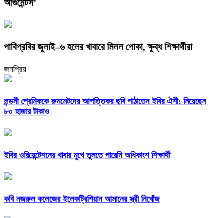
আর্গুমেন্টস’
পাবিপ্রবির জুলাই–৬ হলের খাবারে মিলল পোকা, ক্ষুব্ধ শিক্ষার্থীরা
জনপ্রিয়
লন্ডনী প্রেমিককে রুমমেটদের আপত্তিকর ছবি পাঠাতেন ইবির ঐশী: নিয়েছেন
৮০ হাজার টাকাও
ইবির ওরিয়েন্টেশনের খাবার মুখে তুলতে পারেনি অধিকাংশ শিক্ষার্থী
কবি নজরুল কলেজের ইলেকট্রিশিয়ান আমানের স্ত্রী নিখোঁজ