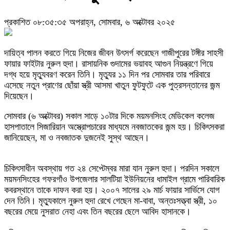
প্রকাশিত ০৮:৩৫:৩৫ অপরাহ্ন, সোমবার, ৬ অক্টোবর ২০২৫
দায়িত্ব পালন করতে গিয়ে নিজের জীবন উৎসর্গ করেছেন গাজীপুরের টঙ্গীর সাহসী
ফায়ার ফাইটার নুরুল হুদা। রাসায়নিক গুদামের ভয়াবহ আগুন নিয়ন্ত্রণে গিয়ে
দগ্ধ হয়ে মৃত্যুবরণ করেন তিনি। মৃত্যুর ১১ দিন পর সোমবার তার পরিবারে
এসেছে নতুন প্রাণের ছোঁয়া স্ত্রী আসমা খাতুন ফুটফুটে এক পুত্রসন্তানের জন্ম
দিয়েছেন।
সোমবার (৬ অক্টোবর) সকাল সাড়ে ১০টার দিকে ময়মনসিংহ মেডিকেল কলেজ
হাসপাতালে সিজারিয়ান অস্ত্রোপচারের মাধ্যমে নবজাতকের জন্ম হয়। চিকিৎসকরা
জানিয়েছেন, মা ও নবজাতক দুজনেই সুস্থ আছেন।
চিকিৎসাধীন অবস্থায় গত ২৪ সেপ্টেম্বর মারা যান নুরুল হুদা। পরদিন সকালে
ময়মনসিংহের গফরগাঁও উপজেলার সালটিয়া ইউনিয়নের ধামাইল গ্রামে পারিবারিক
কবরস্থানে তাকে দাফন করা হয়। ২০০৭ সালের ২৯ মার্চ ফায়ার সার্ভিসে যোগ
দেন তিনি। মৃত্যুকালে নুরুল হুদা রেখে গেছেন মা-বাবা, অন্তঃসত্ত্বা স্ত্রী, ১০
বছরের মেয়ে নুসরাত নেহা এবং তিন বছরের ছেলে আবিদ হাসানকে।