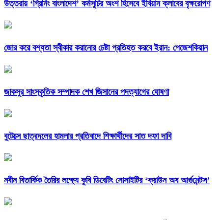
উত্তরায় ‘গ্রিনিং বাংলাদেশ’ কর্মসূচির অংশ হিসেবে ইবিয়ান ক্লাবের বৃক্ষরোপণ
জোর করে বশ্যতা স্বীকার করানোর চেষ্টা প্রতিহত করবে ইরান: পেজেশকিয়ান
জাকসুর সাংস্কৃতিক সম্পাদক শেখ জিসানের পদত্যাগের ঘোষণা
বুটেক্সে ছাত্রদলের হামলার প্রতিবাদে শিক্ষার্থীদের সাত দফা দাবি
নবীন বিতার্কিক তৈরির লক্ষ্যে কুবি ডিবেটিং সোসাইটির ‘ক্রাউন অব আর্গুমেন্টস’