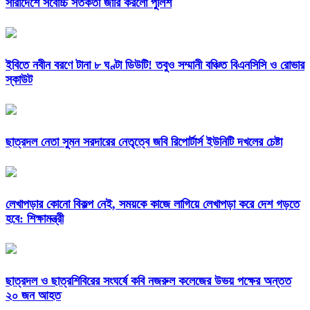
সারাদেশে সর্বোচ্চ সতর্কতা জারি করলো পুলিশ
ইবিতে নবীন বরণে টানা ৮ ঘণ্টা ডিউটি! তবুও সম্মানী বঞ্চিত বিএনসিসি ও রোভার
স্কাউট
ছাত্রদল নেতা সুমন সরদারের নেতৃত্বে জবি রিপোর্টার্স ইউনিটি দখলের চেষ্টা
লেখাপড়ার কোনো বিকল্প নেই, সময়কে কাজে লাগিয়ে লেখাপড়া করে দেশ গড়তে
হবে: শিক্ষামন্ত্রী
ছাত্রদল ও ছাত্রশিবিরের সংঘর্ষে কবি নজরুল কলেজের উভয় পক্ষের অন্তত
২০ জন আহত