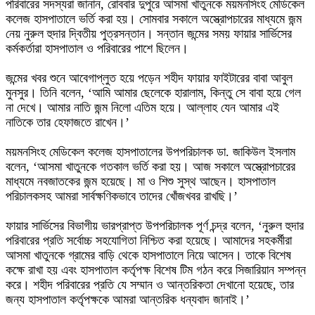
পরিবারের সদস্যরা জানান, রোববার দুপুরে আসমা খাতুনকে ময়মনসিংহ মেডিকেল
কলেজ হাসপাতালে ভর্তি করা হয়। সোমবার সকালে অস্ত্রোপচারের মাধ্যমে জন্ম
নেয় নুরুল হুদার দ্বিতীয় পুত্রসন্তান। সন্তান জন্মের সময় ফায়ার সার্ভিসের
কর্মকর্তারা হাসপাতাল ও পরিবারের পাশে ছিলেন।
জন্মের খবর শুনে আবেগাপ্লুত হয়ে পড়েন শহীদ ফায়ার ফাইটারের বাবা আবুল
মুনসুর। তিনি বলেন, ‘আমি আমার ছেলেকে হারালাম, কিন্তু সে বাবা হয়ে গেল
না দেখে। আমার নাতি জন্ম নিলো এতিম হয়ে। আল্লাহ যেন আমার এই
নাতিকে তার হেফাজতে রাখেন।’
ময়মনসিংহ মেডিকেল কলেজ হাসপাতালের উপপরিচালক ডা. জাকিউল ইসলাম
বলেন, ‘আসমা খাতুনকে গতকাল ভর্তি করা হয়। আজ সকালে অস্ত্রোপচারের
মাধ্যমে নবজাতকের জন্ম হয়েছে। মা ও শিশু সুস্থ আছেন। হাসপাতাল
পরিচালকসহ আমরা সার্বক্ষণিকভাবে তাদের খোঁজখবর রাখছি।’
ফায়ার সার্ভিসের বিভাগীয় ভারপ্রাপ্ত উপপরিচালক পূর্ণ চন্দ্র বলেন, ‘নুরুল হুদার
পরিবারের প্রতি সর্বোচ্চ সহযোগিতা নিশ্চিত করা হয়েছে। আমাদের সহকর্মীরা
আসমা খাতুনকে গ্রামের বাড়ি থেকে হাসপাতালে নিয়ে আসেন। তাকে বিশেষ
কক্ষে রাখা হয় এবং হাসপাতাল কর্তৃপক্ষ বিশেষ টিম গঠন করে সিজারিয়ান সম্পন্ন
করে। শহীদ পরিবারের প্রতি যে সম্মান ও আন্তরিকতা দেখানো হয়েছে, তার
জন্য হাসপাতাল কর্তৃপক্ষকে আমরা আন্তরিক ধন্যবাদ জানাই।’