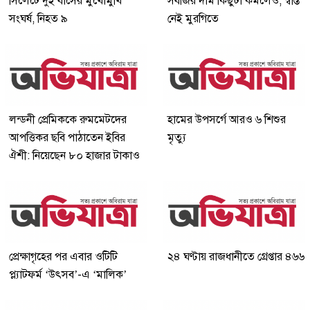
সিলেটে দুই বাসের মুখোমুখি
সবজির দাম কিছুটা কমলেও, স্বস্তি
সংঘর্ষ, নিহত ৯
নেই মুরগিতে
লন্ডনী প্রেমিককে রুমমেটদের
হামের উপসর্গে আরও ৬ শিশুর
আপত্তিকর ছবি পাঠাতেন ইবির
মৃত্যু
ঐশী: নিয়েছেন ৮০ হাজার টাকাও
প্রেক্ষাগৃহের পর এবার ওটিটি
২৪ ঘণ্টায় রাজধানীতে গ্রেপ্তার ৪৬৬
প্ল্যাটফর্ম ‘উৎসব’-এ ‘মালিক’