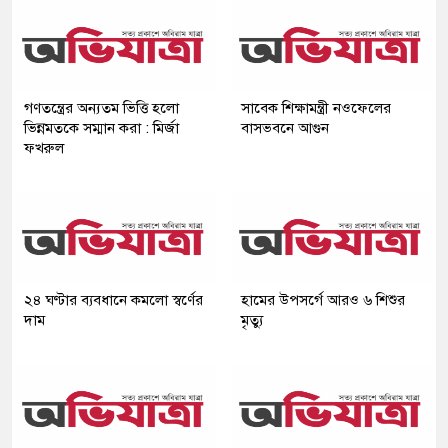
গণতন্ত্রের অন্যতম ভিত্তি হলো
সাবেক শিক্ষামন্ত্রী নওফেলের
ভিন্নমতকে সম্মান করা : মির্জা
বাসভবনে আগুন
ফখরুল
২৪ ঘণ্টার ব্যবধানে কমলো স্বর্ণের
হামের উপসর্গে আরও ৬ শিশুর
দাম
মৃত্যু