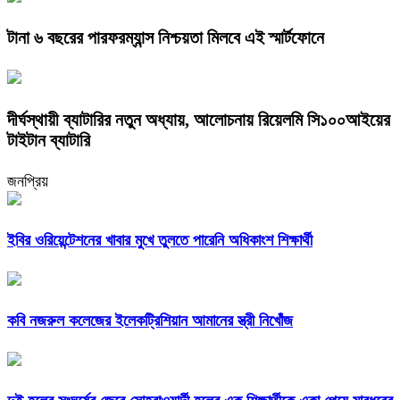
টানা ৬ বছরের পারফরম্যান্স নিশ্চয়তা মিলবে এই স্মার্টফোনে
দীর্ঘস্থায়ী ব্যাটারির নতুন অধ্যায়, আলোচনায় রিয়েলমি সি১০০আইয়ের
টাইটান ব্যাটারি
জনপ্রিয়
ইবির ওরিয়েন্টেশনের খাবার মুখে তুলতে পারেনি অধিকাংশ শিক্ষার্থী
কবি নজরুল কলেজের ইলেকট্রিশিয়ান আমানের স্ত্রী নিখোঁজ