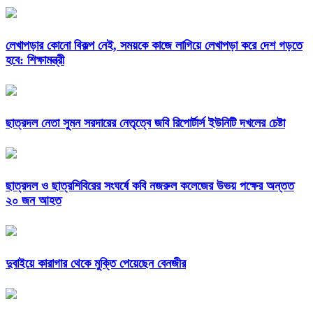
লেখাপড়ার কোনো বিকল্প নেই, সময়কে কাজে লাগিয়ে লেখাপড়া করে দেশ গড়তে
হবে: শিক্ষামন্ত্রী
ছাত্রদল নেতা সুমন সরদারের নেতৃত্বে জবি রিপোর্টার্স ইউনিটি দখলের চেষ্টা
ছাত্রদল ও ছাত্রশিবিরের সংঘর্ষে কবি নজরুল কলেজের উভয় পক্ষের অন্তত
২০ জন আহত
দুবাইয়ে কারাগার থেকে মুক্তি পেয়েছেন বেনজীর