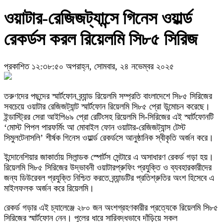
ওয়াটার-রেজিজট্যান্সে গিনেস ওয়ার্ল্ড
রেকর্ডস করল রিয়েলমি সি৮৫ সিরিজ
প্রকাশিত ১২:৩৮:৫০ অপরাহ্ন, সোমবার, ২৪ নভেম্বর ২০২৫
তরুণদের পছন্দের স্মার্টফোন ব্র্যান্ড রিয়েলমি সম্প্রতি বাংলাদেশে সি৮৫ সিরিজের
সবচেয়ে ওয়াটার রেজিজট্যান্ট স্মার্টফোন রিয়েলমি সি৮৫ প্রো উন্মোচন করেছে।
ইন্ডাস্ট্রির সেরা আইপি৬৯ প্রো রেটিংসহ রিয়েলমি সি-সিরিজের এই স্মার্টফোনটি
‘মোস্ট পিপল পারফর্মিং আ মোবাইল ফোন ওয়াটার-রেজিজট্যান্স টেস্ট
সিমুলটেনাসলি’ শীর্ষক গিনেস ওয়ার্ল্ড রেকর্ডসে আনুষ্ঠানিক স্বীকৃতি অর্জন করে।
ইন্দোনেশিয়ার জাকার্তায় সিলান্ডক স্পোর্টস সেন্টারে এ অসাধারণ রেকর্ড গড়া হয়।
রিয়েলমি সি৮৫ সিরিজের উদ্ভাবনী ওয়াটারপ্রুফিং প্রযুক্তি ও ব্যবহারকারীদের
জন্য ডিউরেবল প্রযুক্তি নিশ্চিত করতে ব্র্যান্ডটির প্রতিশ্রুতির অংশ হিসেবে এ
মাইলফলক অর্জন করে রিয়েলমি।
রেকর্ড গড়ার এই চ্যালেঞ্জে ২৮০ জন অংশগ্রহণকারীর প্রত্যেকে রিয়েলমি সি৮৫
সিরিজের স্মার্টফোন নেন। পুলের ধারে সারিবদ্ধভাবে দাঁড়িয়ে সকল