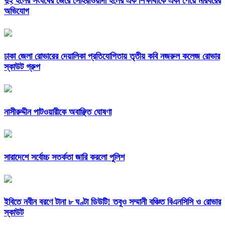
দুই হলের সংঘর্ষের জেরে সোহরাওয়ার্দী হলের এক শিক্ষার্থীকে একা পেয়ে মারধরের
অভিযোগ
ঢাকা জেলা রোভারের দেয়ালিকা প্রতিযোগিতায় তৃতীয় কবি নজরুল কলেজ রোভার
স্কাউট গ্রুপ
নাসীরুদ্দীন পাটওয়ারীকে অবাঞ্ছিত ঘোষণা
সারাদেশে সর্বোচ্চ সতর্কতা জারি করলো পুলিশ
ইবিতে নবীন বরণে টানা ৮ ঘণ্টা ডিউটি! তবুও সম্মানী বঞ্চিত বিএনসিসি ও রোভার
স্কাউট