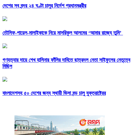
দেশের সব বন্দর ২৪ ঘণ্টা চালুর নির্দেশ প্রধানমন্ত্রীর
তৌসিফ-পায়েল-মালাইকাকে নিয়ে মাসরিকুল আলমের ‘আমার রাজ্যে তুমি’
গণহত্যার দায়ে শেখ হাসিনার ফাঁসির দাবিতে ছাত্রদল নেতা সাইফুলের নেতৃত্বে
মিছিল
বাংলাদেশসহ ৫০ দেশের জন্য স্থায়ী ভিসা বন্ড চালু যুক্তরাষ্ট্রের