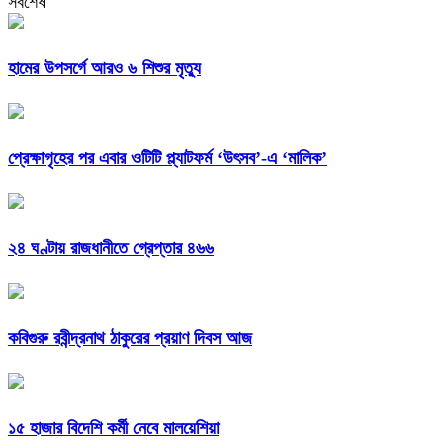
সর্বশেষ
হামের উপসর্গে আরও ৬ শিশুর মৃত্যু
প্রেক্ষাগৃহের পর এবার ওটিটি প্ল্যাটফর্ম ‘উৎসব’-এ ‘মালিক’
২৪ ঘণ্টায় রাজধানীতে গ্রেপ্তার ৪৬৬
কবিগুরু রবীন্দ্রনাথ ঠাকুরের প্রয়াণ দিবস আজ
১৫ হাজার বিদেশি কর্মী নেবে মালয়েশিয়া