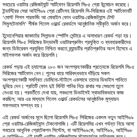
সবচেয়ে ওয়াটার রেজিজট্যান্ট স্মার্টফোন রিয়েলমি সি৮৫ প্রো উন্মোচন করেছে।
ইন্ডাস্ট্রির সেরা আইপি৬৯ প্রো রেটিংসহ রিয়েলমি সি-সিরিজের এই স্মার্টফোনটি
‘মোস্ট পিপল পারফর্মিং আ মোবাইল ফোন ওয়াটার-রেজিজট্যান্স টেস্ট
সিমুলটেনাসলি’ শীর্ষক গিনেস ওয়ার্ল্ড রেকর্ডসে আনুষ্ঠানিক স্বীকৃতি অর্জন করে।
ইন্দোনেশিয়ার জাকার্তায় সিলান্ডক স্পোর্টস সেন্টারে এ অসাধারণ রেকর্ড গড়া হয়।
রিয়েলমি সি৮৫ সিরিজের উদ্ভাবনী ওয়াটারপ্রুফিং প্রযুক্তি ও ব্যবহারকারীদের
জন্য ডিউরেবল প্রযুক্তি নিশ্চিত করতে ব্র্যান্ডটির প্রতিশ্রুতির অংশ হিসেবে এ
মাইলফলক অর্জন করে রিয়েলমি।
রেকর্ড গড়ার এই চ্যালেঞ্জে ২৮০ জন অংশগ্রহণকারীর প্রত্যেকে রিয়েলমি সি৮৫
সিরিজের স্মার্টফোন নেন। পুলের ধারে সারিবদ্ধভাবে দাঁড়িয়ে সকল
অংশগ্রহণকারী সমন্বিত ডোমিনো-স্টাইলে একসাথে তাদের ডিভাইস পানিতে
ডুবিয়ে দেন। প্রতিটি ফোন দুই মিনিট পানির নিচে রাখার পর সেগুলো তুলে
নেওয়া হয়। পরবর্তীতে দেখা যায়, সবগুলো ডিভাইসই স্বাভাবিকভাবে কাজ
করছিল; আর এর মাধ্যমে গিনেস ওয়ার্ল্ড রেকর্ডসের আনুষ্ঠানিক মূল্যায়ন
সফলভাবে সম্পন্ন হয়।
এই রেকর্ড অর্জনের মূলে ছিলো রিয়েলমি সি৮৫ সিরিজের একদম নতুন আইপি৬৯
প্রো ওয়াটার-রেজিজট্যান্স টেকনোলাজি। এটি রিয়েলমির এখন পর্যন্ত নিয়ে আসা
সবচেয়ে আধুনিক প্রোটেকশন সিস্টেম, যা আইপি৬৯কে, আইপি৬৯, আইপি৬৮
ও আইপি৬৬, এই চারটি ওয়াটার-রেজিজট্যান্স স্ট্যান্ডার্ডকে অতিক্রম করে।