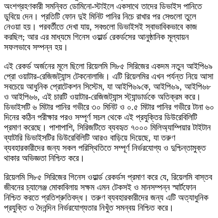
অংশগ্রহণকারী সমন্বিত ডোমিনো-স্টাইলে একসাথে তাদের ডিভাইস পানিতে
ডুবিয়ে দেন। প্রতিটি ফোন দুই মিনিট পানির নিচে রাখার পর সেগুলো তুলে
নেওয়া হয়। পরবর্তীতে দেখা যায়, সবগুলো ডিভাইসই স্বাভাবিকভাবে কাজ
করছিল; আর এর মাধ্যমে গিনেস ওয়ার্ল্ড রেকর্ডসের আনুষ্ঠানিক মূল্যায়ন
সফলভাবে সম্পন্ন হয়।
এই রেকর্ড অর্জনের মূলে ছিলো রিয়েলমি সি৮৫ সিরিজের একদম নতুন আইপি৬৯
প্রো ওয়াটার-রেজিজট্যান্স টেকনোলাজি। এটি রিয়েলমির এখন পর্যন্ত নিয়ে আসা
সবচেয়ে আধুনিক প্রোটেকশন সিস্টেম, যা আইপি৬৯কে, আইপি৬৯, আইপি৬৮
ও আইপি৬৬, এই চারটি ওয়াটার-রেজিজট্যান্স স্ট্যান্ডার্ডকে অতিক্রম করে।
ডিভাইসটি ৬ মিটার পানির গভীরে ৩০ মিনিট ও ০.৫ মিটার পানির গভীরে টানা ৬০
দিনের কঠিন পরীক্ষার পরও সম্পূর্ণ সচল থেকে এই প্রযুক্তির ডিউরেবিলিটি
প্রমাণ করেছে। পাশাপাশি, সিরিজটিতে ব্যবহৃত ৭০০০ মিলিঅ্যাম্পিয়ার টাইটান
ব্যাটারি ডিভাইসটির ডিউরেবিলিটি আরও বাড়িয়ে দিয়েছে, যা তরুণ
ব্যবহারকারীদের জন্য সকল পরিস্থিতিতে সম্পূর্ণ নির্ভরযোগ্য ও দুশ্চিন্তামুক্ত
থাকার অভিজ্ঞতা নিশ্চিত করে।
রিয়েলমি সি৮৫ সিরিজের গিনেস ওয়ার্ল্ড রেকর্ডস প্রমাণ করে যে, রিয়েলমি বাস্তব
জীবনের চ্যালেঞ্জ মোকাবিলায় সক্ষম এমন টেকসই ও মানসম্পন্ন স্মার্টফোন
নিশ্চিত করতে প্রতিশ্রুতিবদ্ধ। তরুণ ব্যবহারকারীদের জন্য এটি অত্যাধুনিক
প্রযুক্তি ও দৈনন্দিন নির্ভরযোগ্যতার নিখুঁত সমন্বয় নিশ্চিত করে।