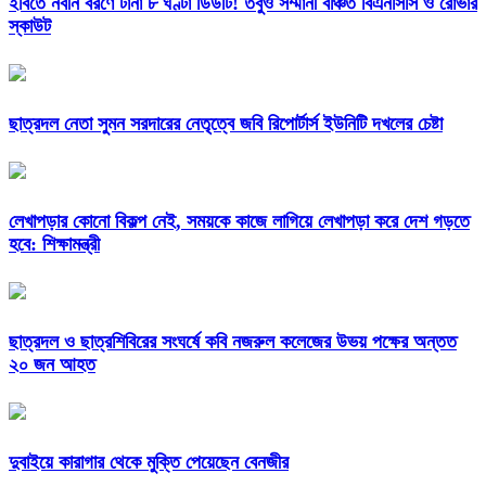
ইবিতে নবীন বরণে টানা ৮ ঘণ্টা ডিউটি! তবুও সম্মানী বঞ্চিত বিএনসিসি ও রোভার
স্কাউট
ছাত্রদল নেতা সুমন সরদারের নেতৃত্বে জবি রিপোর্টার্স ইউনিটি দখলের চেষ্টা
লেখাপড়ার কোনো বিকল্প নেই, সময়কে কাজে লাগিয়ে লেখাপড়া করে দেশ গড়তে
হবে: শিক্ষামন্ত্রী
ছাত্রদল ও ছাত্রশিবিরের সংঘর্ষে কবি নজরুল কলেজের উভয় পক্ষের অন্তত
২০ জন আহত
দুবাইয়ে কারাগার থেকে মুক্তি পেয়েছেন বেনজীর