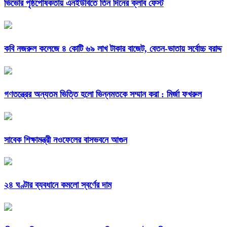
ভিভোর পৃষ্ঠপোষকতায় এনইউবিতে তিন দিনের ক্লাব ফেস্ট
কবি নজরুল কলেজে ৪ কোটি ৬৯ লাখ টাকার বাজেট, বেতন-ভাতায় সর্বোচ্চ বরাদ্দ
গণতন্ত্রের অন্যতম ভিত্তি হলো ভিন্নমতকে সম্মান করা : মির্জা ফখরুল
সাবেক শিক্ষামন্ত্রী নওফেলের বাসভবনে আগুন
২৪ ঘণ্টার ব্যবধানে কমলো স্বর্ণের দাম