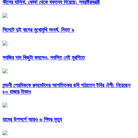
কীসের হাসিনা, কোথা থেকে বক্তব্য দিয়েছে: স্বরাষ্ট্রমন্ত্রী
সিলেটে দুই বাসের মুখোমুখি সংঘর্ষ, নিহত ৯
সবজির দাম কিছুটা কমলেও, স্বস্তি নেই মুরগিতে
লন্ডনী প্রেমিককে রুমমেটদের আপত্তিকর ছবি পাঠাতেন ইবির ঐশী: নিয়েছেন
৮০ হাজার টাকাও
হামের উপসর্গে আরও ৬ শিশুর মৃত্যু