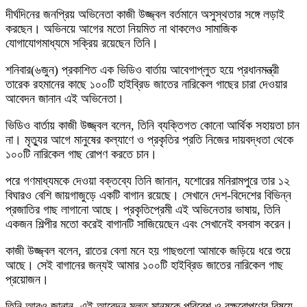
দীর্ঘদিনের জনপ্রিয় অভিনেতা কাজী উজ্জ্বল বর্তমানে অসুস্থতার সঙ্গে লড়াই
করছেন। অভিনয়ে আগের মতো নিয়মিত না থাকলেও সামাজিক
যোগাযোগমাধ্যমে সক্রিয় রয়েছেন তিনি।
শনিবার(৬জুন) প্রকাশিত এক ভিডিও বার্তায় আবেগাপ্লুত হয়ে প্রধানমন্ত্রী
তারেক রহমানের কাছে ১০০টি হাইব্রিড জাতের নারিকেল গাছের চারা দেওয়ার
আবেদন জানান এই অভিনেতা।
ভিডিও বার্তায় কাজী উজ্জ্বল বলেন, তিনি ব্যক্তিগত কোনো আর্থিক সহায়তা চান
না। মৃত্যুর আগে মানুষের কল্যাণে ও প্রকৃতির প্রতি নিজের দায়বদ্ধতা থেকে
১০০টি নারিকেল গাছ রোপণ করতে চান।
পরে গণমাধ্যমকে দেওয়া বক্তব্যে তিনি জানান, যশোরের মনিরামপুরে তার ১২
বিঘারও বেশি জায়গাজুড়ে একটি বাগান রয়েছে। সেখানে দেশ-বিদেশের বিভিন্ন
প্রজাতির গাছ লাগানো আছে। প্রকৃতিপ্রেমী এই অভিনেতার ভাষায়, তিনি
একজন শিল্পীর মতো করেই বাগানটি সাজিয়েছেন এবং সেখানেই বসবাস করেন।
কাজী উজ্জ্বল বলেন, রাতের বেলা মনে হয় গাছগুলো আমাকে জড়িয়ে ধরে শুয়ে
আছে। সেই বাগানের জন্যই আমার ১০০টি হাইব্রিড জাতের নারিকেল গাছ
প্রয়োজন।
তিনি আরও জানান, এই আবেদন মূলত মানুষকে পরিবেশ ও বৃক্ষরোপণের বিষয়ে