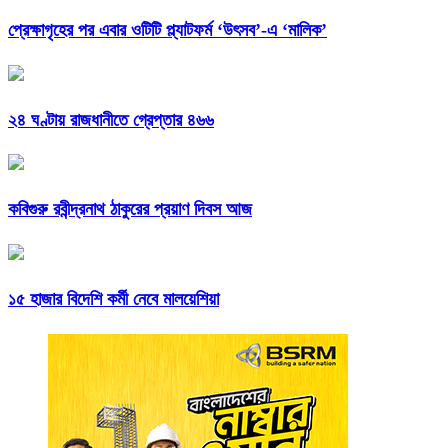
প্রেক্ষাগৃহের পর এবার ওটিটি প্ল্যাটফর্ম ‘উৎসব’-এ ‘মালিক’
২৪ ঘণ্টায় রাজধানীতে গ্রেপ্তার ৪৬৬
কবিগুরু রবীন্দ্রনাথ ঠাকুরের প্রয়াণ দিবস আজ
১৫ হাজার বিদেশি কর্মী নেবে মালয়েশিয়া