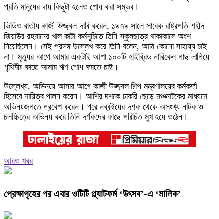
প্রতি মানুষের দায় কিছুটা হলেও শোধ করা সম্ভব।
ভিডিও বার্তায় কাজী উজ্জ্বল দাবি করেন, ১৯৭৯ সালে সাবেক রাষ্ট্রপতি শহীদ
জিয়াউর রহমানের খাল কাটা কর্মসূচিতে তিনি স্কুলছাত্র থাকাকালে অংশ
নিয়েছিলেন। সেই প্রসঙ্গ উল্লেখ করে তিনি বলেন, আমি কোনো সাহায্য চাই
না। মৃত্যুর আগে আমার একটাই আশা ১০০টি হাইব্রিড নারিকেল গাছ লাগিয়ে
পৃথিবীর কাছে আমার ঋণ শোধ করতে চাই।
উল্লেখ্য, অভিনয়ে আসার আগে কাজী উজ্জ্বল শিল্প মন্ত্রণালয়ের কর্মকর্তা
হিসেবে দায়িত্ব পালন করেন। আশির দশকে চাকরি ছেড়ে মঞ্চনাটকের মাধ্যমে
অভিনয়জগতে প্রবেশ করেন। পরে নব্বইয়ের দশক থেকে অসংখ্য নাটক ও
চলচ্চিত্রে অভিনয় করে তিনি দর্শকদের কাছে পরিচিত মুখ হয়ে ওঠেন।
আরও খবর
প্রেক্ষাগৃহের পর এবার ওটিটি প্ল্যাটফর্ম ‘উৎসব’-এ ‘মালিক’