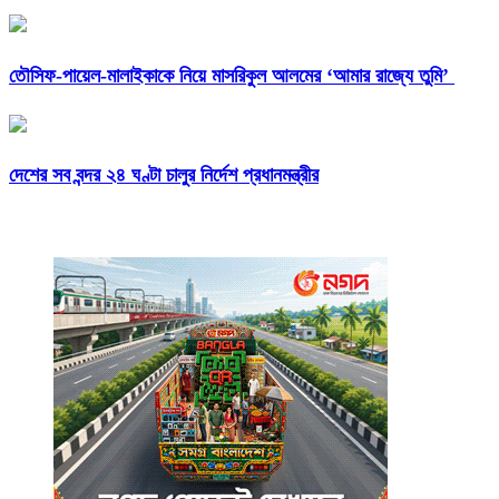
তৌসিফ-পায়েল-মালাইকাকে নিয়ে মাসরিকুল আলমের ‘আমার রাজ্যে তুমি’
দেশের সব বন্দর ২৪ ঘণ্টা চালুর নির্দেশ প্রধানমন্ত্রীর