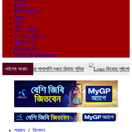
রাজধানী
সিটি কর্পোরেশন
প্রবাস
পর্যটন
কৃষি ও পরিবেশ
Privacy Policy
About Us
Contact Us
Terms & Conditions
কেট বুকিংয়ের পাশাপাশি দ্রুত রিফান্ড সুবিধা
সর্বশেষ সংবাদ
ভিভোর পৃষ্ঠপোষকতায় এ
প্রচ্ছদ
/
বিনোদন