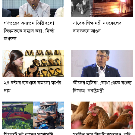
গণতন্ত্রের অন্যতম ভিত্তি হলো
সাবেক শিক্ষামন্ত্রী নওফেলের
ভিন্নমতকে সম্মান করা : মির্জা
বাসভবনে আগুন
ফখরুল
২৪ ঘণ্টার ব্যবধানে কমলো স্বর্ণের
কীসের হাসিনা, কোথা থেকে বক্তব্য
দাম
দিয়েছে: স্বরাষ্ট্রমন্ত্রী
সিলেটে দুই বাসের মুখোমুখি
সবজির দাম কিছুটা কমলেও, স্বস্তি