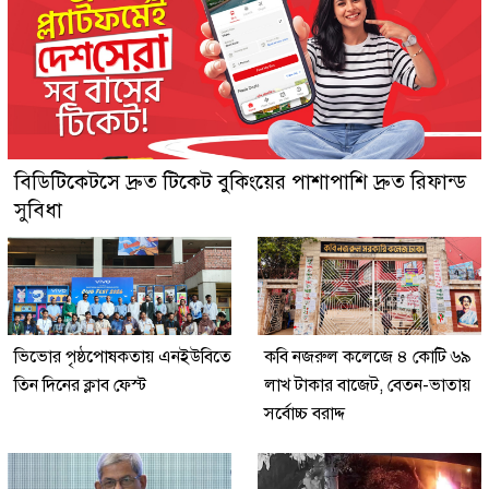
বিডিটিকেটসে দ্রুত টিকেট বুকিংয়ের পাশাপাশি দ্রুত রিফান্ড
সুবিধা
ভিভোর পৃষ্ঠপোষকতায় এনইউবিতে
কবি নজরুল কলেজে ৪ কোটি ৬৯
তিন দিনের ক্লাব ফেস্ট
লাখ টাকার বাজেট, বেতন-ভাতায়
সর্বোচ্চ বরাদ্দ