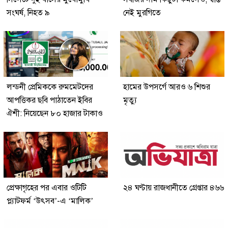
সংঘর্ষ, নিহত ৯
নেই মুরগিতে
লন্ডনী প্রেমিককে রুমমেটদের
হামের উপসর্গে আরও ৬ শিশুর
আপত্তিকর ছবি পাঠাতেন ইবির
মৃত্যু
ঐশী: নিয়েছেন ৮০ হাজার টাকাও
প্রেক্ষাগৃহের পর এবার ওটিটি
২৪ ঘণ্টায় রাজধানীতে গ্রেপ্তার ৪৬৬
প্ল্যাটফর্ম ‘উৎসব’-এ ‘মালিক’