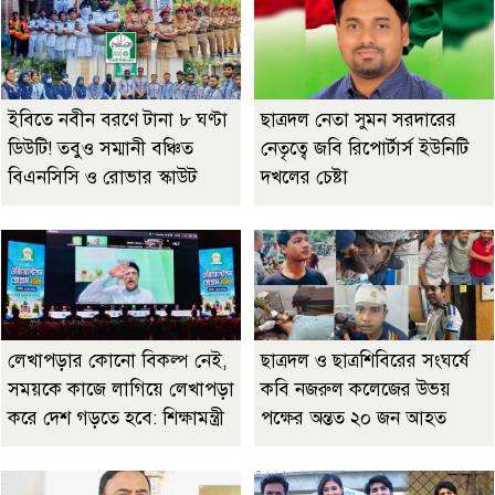
ইবিতে নবীন বরণে টানা ৮ ঘণ্টা
ছাত্রদল নেতা সুমন সরদারের
ডিউটি! তবুও সম্মানী বঞ্চিত
নেতৃত্বে জবি রিপোর্টার্স ইউনিটি
বিএনসিসি ও রোভার স্কাউট
দখলের চেষ্টা
লেখাপড়ার কোনো বিকল্প নেই,
ছাত্রদল ও ছাত্রশিবিরের সংঘর্ষে
সময়কে কাজে লাগিয়ে লেখাপড়া
কবি নজরুল কলেজের উভয়
করে দেশ গড়তে হবে: শিক্ষামন্ত্রী
পক্ষের অন্তত ২০ জন আহত