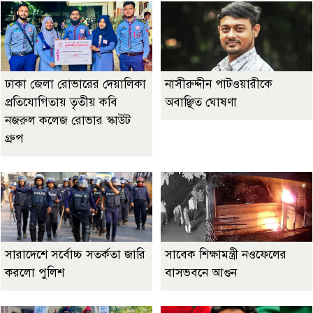
ঢাকা জেলা রোভারের দেয়ালিকা
নাসীরুদ্দীন পাটওয়ারীকে
প্রতিযোগিতায় তৃতীয় কবি
অবাঞ্ছিত ঘোষণা
নজরুল কলেজ রোভার স্কাউট
গ্রুপ
সারাদেশে সর্বোচ্চ সতর্কতা জারি
সাবেক শিক্ষামন্ত্রী নওফেলের
করলো পুলিশ
বাসভবনে আগুন