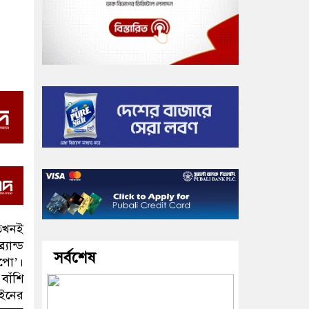
 তখনই
যান্ড
সর্বশেষ
অপো’।
বাঁশি
েইনের