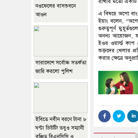
রাখার মতো একটি ‘ওয়
নওফেলের বাসভবনে
এ বিষয়ে অপো বাংলা
আগুন
ইয়াং বলেন, “অপোত
গুরুত্বপূর্ণ মুহূ
অনন্য আয়োজন, য
ইওর ওয়ার্ল্ড কাপ
ভক্তদের খেলার প
করার ক্ষেত্রে অনুপ
সারাদেশে সর্বোচ্চ সতর্কতা
জারি করলো পুলিশ
ইবিতে নবীন বরণে টানা ৮
ঘণ্টা ডিউটি! তবুও সম্মানী
বঞ্চিত বিএনসিসি ও