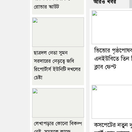
আরও খবর
রোভার স্কাউট
ভিভোর পৃষ্ঠপোষ
ছাত্রদল নেতা সুমন
এনইউবিতে তিন 
সরদারের নেতৃত্বে জবি
ক্লাব ফেস্ট
রিপোর্টার্স ইউনিটি দখলের
চেষ্টা
লেখাপড়ার কোনো বিকল্প
কসপেটের নতুন দ
নেই, সময়কে কাজে