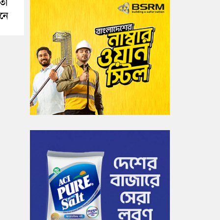
য়তা
োনে