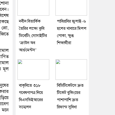
াশোনা
রবেন।
িশেষ
নবীন বিতার্কিক
পাবিপ্রবির জুলাই–৬
থাকছে
্রো,
তৈরির লক্ষ্যে কুবি
হলের খাবারে মিলল
 জিতে
ডিবেটিং সোসাইটির
পোকা, ক্ষুব্ধ
‘ক্রাউন অব
শিক্ষার্থীরা
আর্গুমেন্টস’
জামাল
রাণিত
জামাল
ম মূল
নুষের
বাকৃবিতে ৩১৮
বিডিটিকেটসে দ্রুত
 করার
গবেষণাপত্র নিয়ে
টিকেট বুকিংয়ের
ছড়িয়ে
বিএসভিইআরের
পাশাপাশি দ্রুত
আবেগ
সম্মেলন
রিফান্ড সুবিধা
ন মনে