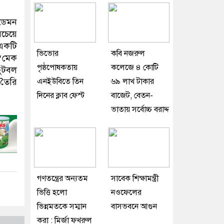
 ডেমন
বচেয়ে
 একটি
ভিভোর
কবি নজরুল
‘মেক
পৃষ্ঠপোষকতায়
কলেজে ৪ কোটি
ফুটবল
এনইউবিতে তিন
৬৯ লাখ টাকার
 তৈরি
দিনের ক্লাব ফেস্ট
বাজেট, বেতন-
ভাতায় সর্বোচ্চ বরাদ্দ
গণতন্ত্রের অন্যতম
সাবেক শিক্ষামন্ত্রী
ভিত্তি হলো
নওফেলের
ভিন্নমতকে সম্মান
বাসভবনে আগুন
করা : মির্জা ফখরুল