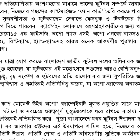
জ প্রতিযোগিতায় অংশগ্রহণের মাধ্যমে তাদের ফুটবল সম্পর্কে জান
বেন, নিজেদের পছন্দের কাস্টমাইজড ‘ফ্যান কার্ড’ তৈরি করতে পা
র সৃজনশীলতা ও ফুটবলপ্রেম দেখাতে ফেসবুক ও টিকটকের ব
যোগ দিতে পারবেন। ক্যাম্পেইন চলাকালে অংশগ্রহণকারীদের জন্য 
 রেনো১৫ এফ ফাইভজি, অপো প্যাড এসই, অপো এনকো বাডস৩ প
, রিস্টব্যান্ড, হ্যান্ডব্যান্ডসহ আরও অনেক আকর্ষণীয় পুরস্কার
োগ।
ুন মাত্রা যোগ করতে বাংলাদেশ জাতীয় ফুটবল দলের অধিনায়ক 
ে যুক্ত হয়েছেন, যা ফুটবলের এই মহোৎসবে ভক্তদের আরও বেশি অনুপ্
ত্ব, দৃঢ় সংকল্প ও ফুটবলের প্রতি ভালোবাসার জন্য সুপরিচিত 
মবিশ্বাস ও প্রস্তুতিরই প্রতিনিধিত্ব করেন, যা অপো ব্র্যান্ডের অন্যত
ড কাপ মোমেন্ট উইথ অপো’ ক্যাম্পেইনটি মূলত প্রযুক্তির সাথে মা
 ঘটানো ও সবচেয়ে গুরুত্বপূর্ণ মুহূর্তগুলোকে ধরে রাখতে সাহায্য
তিশ্রুতিকেই প্রতিফলিত করে। পুরো বাংলাদেশে যখন ফুটবল উন্মাদনা 
 সব জায়গার ভক্তদের এই উদযাপনে শামিল হতে, নিজেদের 
তিটি উল্লাস, প্রতিটি গোল ও প্রতিটি অবিস্মরণীয় স্মৃতিকে আজীব