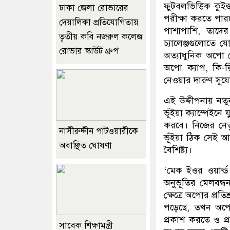
ফুটবলভিত্তিক কুই
ঢাকা জেলা রোভারের
পরীক্ষা করতে পার
দেয়ালিকা প্রতিযোগিতায়
পাশাপাশি, তাদে
তৃতীয় কবি নজরুল কলেজ
চ্যালেঞ্জগুলোতে 
রোভার স্কাউট গ্রুপ
অত্যাধুনিক অপো
অপো ক্যাপ, কি-রিং
নেওয়ার দারুণ সুয
এই উদ্দীপনায় নত
ভূঁইয়া ক্যাম্পেইন
করবে। নিজের নেতৃ
নাসীরুদ্দীন পাটওয়ারীকে
ভূঁইয়া ঠিক সেই আত্
অবাঞ্ছিত ঘোষণা
বৈশিষ্ট্য।
‘মেক ইওর ওয়ার্ল্
অনুভূতির মেলবন্ধন
ক্ষেত্রে অপোর প্র
পড়েছে, তখন অপো
প্রকাশ করতে ও প্র
সাবেক শিক্ষামন্ত্রী