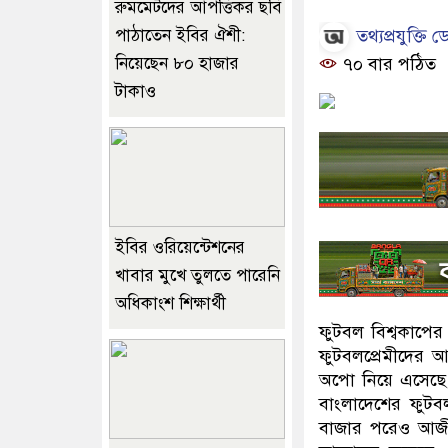
রুমমেটদের আপত্তিকর ছবি
তথ্যপ্রযুক্তি ডে
পাঠাতেন ইবির ঐশী:
নিয়েছেন ৮০ হাজার
৭০ বার পঠিত
টাকাও
ইবির ওরিয়েন্টেশনের
খাবার মুখে তুলতে পারেনি
অধিকাংশ শিক্ষার্থী
ফুটবল বিশ্বকাপের
ফুটবলপ্রেমীদের আন
অপো নিয়ে এসেছে ত
বাংলাদেশের ফুটব
বাজার পরেও আজীবন