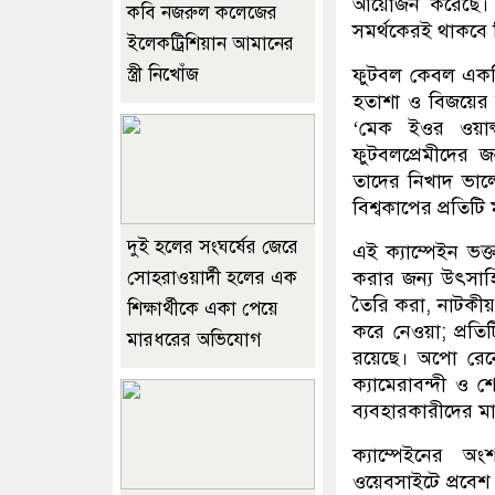
আয়োজন করেছে। কে
কবি নজরুল কলেজের
সমর্থকেরই থাকবে নি
ইলেকট্রিশিয়ান আমানের
স্ত্রী নিখোঁজ
ফুটবল কেবল একটি 
হতাশা ও বিজয়ের ন
‘মেক ইওর ওয়ার্
ফুটবলপ্রেমীদের জ
তাদের নিখাদ ভাল
বিশ্বকাপের প্রতিট
দুই হলের সংঘর্ষের জেরে
এই ক্যাম্পেইন ভক
সোহরাওয়ার্দী হলের এক
করার জন্য উৎসাহি
তৈরি করা, নাটকী
শিক্ষার্থীকে একা পেয়ে
করে নেওয়া; প্রতি
মারধরের অভিযোগ
রয়েছে। অপো রেনো১
ক্যামেরাবন্দী ও 
ব্যবহারকারীদের মা
ক্যাম্পেইনের অ
ওয়েবসাইটে প্রবেশ 