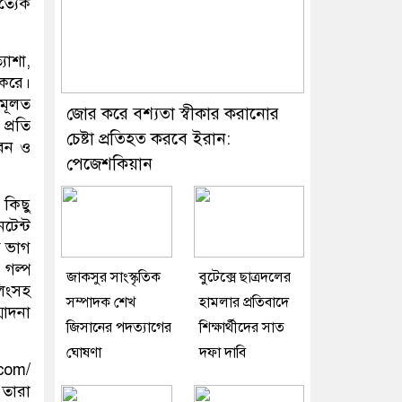
ত্যেক
যাশা,
 করে।
মূলত
জোর করে বশ্যতা স্বীকার করানোর
প্রতি
চেষ্টা প্রতিহত করবে ইরান:
বেন ও
পেজেশকিয়ান
 কিছু
টেন্ট
গ ভাগ
 গল্প
জাকসুর সাংস্কৃতিক
বুটেক্সে ছাত্রদলের
লিংসহ
সম্পাদক শেখ
হামলার প্রতিবাদে
মাদনা
জিসানের পদত্যাগের
শিক্ষার্থীদের সাত
ঘোষণা
দফা দাবি
com/
 তারা