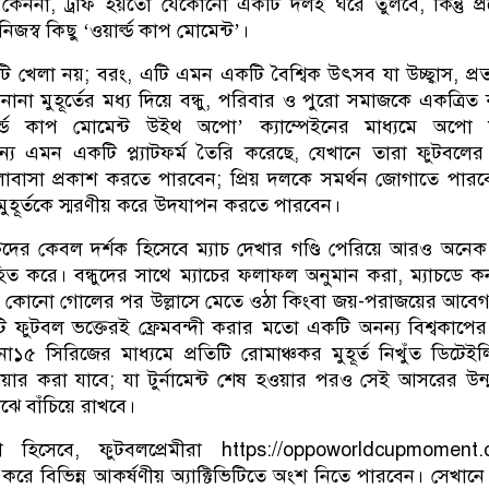
ননা, ট্রফি হয়তো যেকোনো একটি দলই ঘরে তুলবে, কিন্তু প্র
জস্ব কিছু ‘ওয়ার্ল্ড কাপ মোমেন্ট’।
খেলা নয়; বরং, এটি এমন একটি বৈশ্বিক উৎসব যা উচ্ছ্বাস, প্রত্
ানা মুহূর্তের মধ্য দিয়ে বন্ধু, পরিবার ও পুরো সমাজকে একত্রিত
ল্ড কাপ মোমেন্ট উইথ অপো’ ক্যাম্পেইনের মাধ্যমে অপো 
ন্য এমন একটি প্ল্যাটফর্ম তৈরি করেছে, যেখানে তারা ফুটবলের 
োবাসা প্রকাশ করতে পারবেন; প্রিয় দলকে সমর্থন জোগাতে পার
ি মুহূর্তকে স্মরণীয় করে উদযাপন করতে পারবেন।
্তদের কেবল দর্শক হিসেবে ম্যাচ দেখার গণ্ডি পেরিয়ে আরও অনেক
ত করে। বন্ধুদের সাথে ম্যাচের ফলাফল অনুমান করা, ম্যাচডে কন
য় কোনো গোলের পর উল্লাসে মেতে ওঠা কিংবা জয়-পরাজয়ের আবে
টি ফুটবল ভক্তেরই ফ্রেমবন্দী করার মতো একটি অনন্য বিশ্বকাপের
৫ সিরিজের মাধ্যমে প্রতিটি রোমাঞ্চকর মুহূর্ত নিখুঁত ডিটেই
শেয়ার করা যাবে; যা টুর্নামেন্ট শেষ হওয়ার পরও সেই আসরের উন্
ঝে বাঁচিয়ে রাখবে।
ংশ হিসেবে, ফুটবলপ্রেমীরা https://oppoworldcupmoment.
করে বিভিন্ন আকর্ষণীয় অ্যাক্টিভিটিতে অংশ নিতে পারবেন। সেখানে