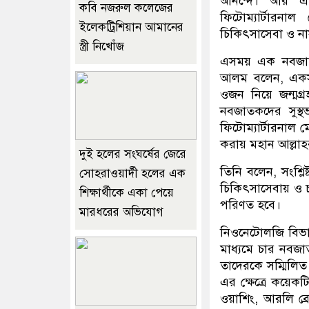
আনন্দে। আর এ
কবি নজরুল কলেজের
ফিটোম্যার্টারনাল
ইলেকট্রিশিয়ান আমানের
চিকিৎসাসেবা ও নার্
স্ত্রী নিখোঁজ
এসময় এক নবজাতক
আলম বলেন, একসঙ্
ওজন নিয়ে জন্মগ্
নবজাতকদের সুস্থ
ফিটোম্যার্টারনাল
করায় মহান আল্লা
দুই হলের সংঘর্ষের জেরে
তিনি বলেন, সংশ্ল
সোহরাওয়ার্দী হলের এক
চিকিৎসাসেবায় ও 
শিক্ষার্থীকে একা পেয়ে
পরিণত হবে।
মারধরের অভিযোগ
নিওনেটোলজি বিভাগ
মাধ্যমে চার নবজা
তাদেরকে সম্মিলিত 
এর ক্ষেত্রে কয়েকট
ওয়াশিং, আরলি ব্