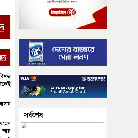
পরিণত
যেকেই
ল আলম
সর্বশেষ
য়েছেন
সি আর