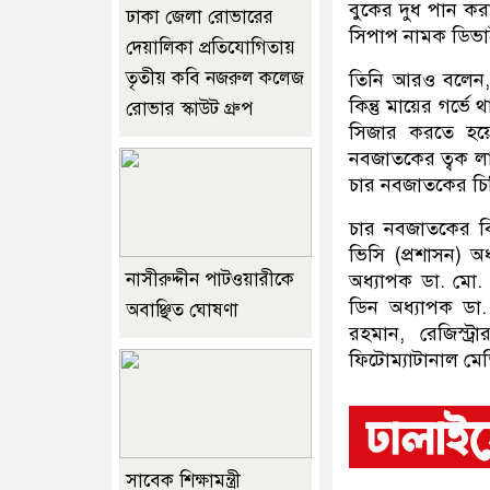
বুকের দুধ পান করা
ঢাকা জেলা রোভারের
সিপাপ নামক ডিভাই
দেয়ালিকা প্রতিযোগিতায়
তৃতীয় কবি নজরুল কলেজ
তিনি আরও বলেন, স
কিন্তু মায়ের গর্
রোভার স্কাউট গ্রুপ
সিজার করতে হয়ে
নবজাতকের ত্বক লাগ
চার নবজাতকের চিক
চার নবজাতকের বি
ভিসি (প্রশাসন) 
নাসীরুদ্দীন পাটওয়ারীকে
অধ্যাপক ডা. মো. 
ডিন অধ্যাপক ডা
অবাঞ্ছিত ঘোষণা
রহমান, রেজিস্ট
ফিটোম্যাটানাল মেড
সাবেক শিক্ষামন্ত্রী