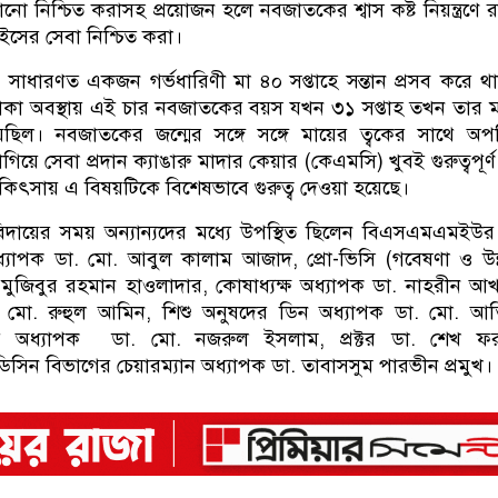
নো নিশ্চিত করাসহ প্রয়োজন হলে নবজাতকের শ্বাস কষ্ট নিয়ন্ত্রণে 
সের সেবা নিশ্চিত করা।
াধারণত একজন গর্ভধারিণী মা ৪০ সপ্তাহে সন্তান প্রসব করে থ
ভে থাকা অবস্থায় এই চার নবজাতকের বয়স যখন ৩১ সপ্তাহ তখন তার 
ছিল। নবজাতকের জন্মের সঙ্গে সঙ্গে মায়ের ত্বকের সাথে অপ
িয়ে সেবা প্রদান ক্যাঙারু মাদার কেয়ার (কেএমসি) খুবই গুরুত্বপূর্
িৎসায় এ বিষয়টিকে বিশেষভাবে গুরুত্ব দেওয়া হয়েছে।
দায়ের সময় অন্যান্যদের মধ্যে উপস্থিত ছিলেন বিএসএমএমইউর 
অধ্যাপক ডা. মো. আবুল কালাম আজাদ, প্রো-ভিসি (গবেষণা ও উন
মুজিবুর রহমান হাওলাদার, কোষাধ্যক্ষ অধ্যাপক ডা. নাহরীন আ
. মো. রুহুল আমিন, শিশু অনুষদের ডিন অধ্যাপক ডা. মো. আত
্রার অধ্যাপক ডা. মো. নজরুল ইসলাম, প্রক্টর ডা. শেখ ফর
িসিন বিভাগের চেয়ারম্যান অধ্যাপক ডা. তাবাসসুম পারভীন প্রমুখ।