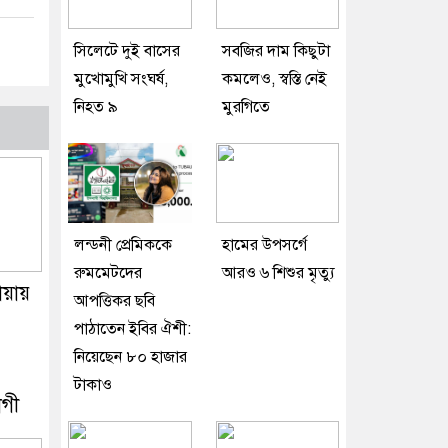
সিলেটে দুই বাসের
সবজির দাম কিছুটা
মুখোমুখি সংঘর্ষ,
কমলেও, স্বস্তি নেই
নিহত ৯
মুরগিতে
লন্ডনী প্রেমিককে
হামের উপসর্গে
রুমমেটদের
আরও ৬ শিশুর মৃত্যু
়ায়
আপত্তিকর ছবি
পাঠাতেন ইবির ঐশী:
নিয়েছেন ৮০ হাজার
টাকাও
গী