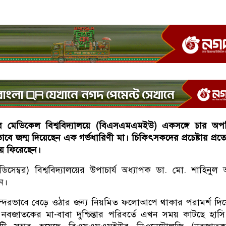
ুজিব মেডিকেল বিশ্ববিদ্যালয়ে (বিএসএমএমইউ) একসঙ্গে চার অ
 জন্ম দিয়েছেন এক গর্ভধারিণী মা। চিকিৎসকদের প্রচেষ্টায় প্রত্
ায় ফিরেছেন।
ডিসেম্বর) বিশ্ববিদ্যালয়ের উপাচার্য অধ্যাপক ডা. মো. শাহিনু
ন।
ন্দরভাবে বেড়ে ওঠার জন্য নিয়মিত ফলোআপে থাকার পরামর্শ দি
নবজাতকের মা-বাবা দুশ্চিন্তার পরিবর্তে এখন সময় কাটছে হা