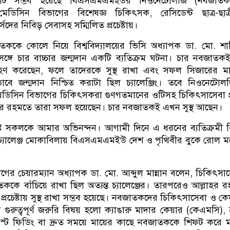
টি সম্ভব হয়েছে বিএসএমএমইউর নিওনেটোলজি (নবজাত
 মেডিসিন বিভাগের বিশেষজ্ঞ চিকিৎসক, রেসিডেন্ট ছাত্র-ছাত্
সদের নিবিড় সেবাসহ সম্মিলিত প্রচেষ্টায়।
কে কোলে নিয়ে বিশ্ববিদ্যালয়ের ভিসি অধ্যাপক ডা. মো. শাহ
গে চার বাচ্চার জন্মদান একটি ব্যতিক্রম ঘটনা। চার নবজাত
রহণ করেছেন, ফলে তাদেরকে সুস্থ রাখা এবং সফল সিজারের মা
ভাবে জন্মদান নিশ্চিত করাটা ছিল চ্যালেঞ্জিং। তবে নিওনেটো
 মেডিসিন বিভাগের চিকিৎসকরা গুণগতমানের ওটিসহ চিকিৎসাসেবা প
হর রহমতে তারা সফল হয়েছেন। চার নবজাতকই এখন সুস্থ আছেন।
িষ্ট সকলকে আমার অভিনন্দন। আগামী দিনে এ ধরনের ব্যতিক্রমী 
চ্যালেঞ্জ মোকাবিলায় বিএসএমএমইউ দেশ ও পৃথিবীর বুকে রোল 
ের চেয়ারম্যান অধ্যাপক ডা. মো. আব্দুল মান্নান বলেন, চিকিৎসা
তককে বাঁচিয়ে রাখা ছিল অত্যন্ত চ্যালেঞ্জের। তারপরেও আল্লাহর 
প্রচেষ্টায় সুস্থ রাখা সম্ভব হয়েছে। নবজাতকদের চিকিৎসাসেবা ও কে
ি গুরুত্বপূর্ণ জরুরি বিষয় হলো ক্যাঙারু মাদার কেয়ার (কেএমসি), হ্
রেস্ট ফিডিং বা দ্রুত সময়ে মায়ের কাছে নবজাতককে শিফট করে 