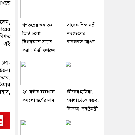
রাখতে
াকেন,
গণতন্ত্রের অন্যতম
সাবেক শিক্ষামন্ত্রী
মায়ের
ভিত্তি হলো
নওফেলের
রিণত
ভিন্নমতকে সম্মান
বাসভবনে আগুন
ণ। এই
করা : মির্জা ফখরুল
প্রো-
্নয়ন)
খতার,
িয়ার
হাদ,
২৪ ঘণ্টার ব্যবধানে
কীসের হাসিনা,
কমলো স্বর্ণের দাম
কোথা থেকে বক্তব্য
দিয়েছে: স্বরাষ্ট্রমন্ত্রী