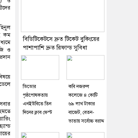
ক) ও
রীদের
িনুল
কই কম
বিডিটিকেটসে দ্রুত টিকেট বুকিংয়ের
ধ্যমে
পাশাপাশি দ্রুত রিফান্ড সুবিধা
লজি ও
্রদান
বিষয়ে
মডেলে
ভিভোর
কবি নজরুল
পৃষ্ঠপোষকতায়
কলেজে ৪ কোটি
সেবার
এনইউবিতে তিন
৬৯ লাখ টাকার
রহমতে
দিনের ক্লাব ফেস্ট
বাজেট, বেতন-
য়ারিং
ভাতায় সর্বোচ্চ বরাদ্দ
যান্ড
মায়ের