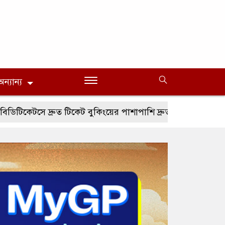
অন্যান্য
 দ্রুত টিকেট বুকিংয়ের পাশাপাশি দ্রুত রিফান্ড সুবিধা
ভিভো