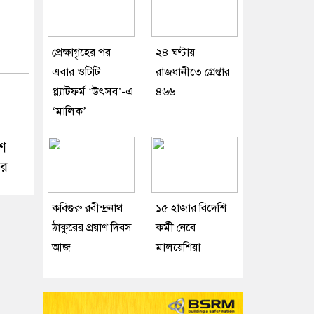
প্রেক্ষাগৃহের পর
২৪ ঘণ্টায়
এবার ওটিটি
রাজধানীতে গ্রেপ্তার
প্ল্যাটফর্ম ‘উৎসব’-এ
৪৬৬
‘মালিক’
াশ
ের
কবিগুরু রবীন্দ্রনাথ
১৫ হাজার বিদেশি
ঠাকুরের প্রয়াণ দিবস
কর্মী নেবে
আজ
মালয়েশিয়া