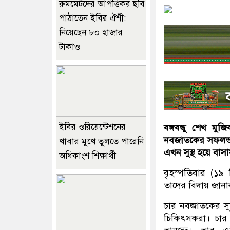
রুমমেটদের আপত্তিকর ছবি
পাঠাতেন ইবির ঐশী:
নিয়েছেন ৮০ হাজার
টাকাও
ইবির ওরিয়েন্টেশনের
বঙ্গবন্ধু শেখ ম
নবজাতকের সফলভাবে
খাবার মুখে তুলতে পারেনি
এখন সুস্থ হয়ে বাস
অধিকাংশ শিক্ষার্থী
বৃহস্পতিবার (১৯ 
তাদের বিদায় জানা
চার নবজাতকের সু
চিকিৎসকরা। চার 