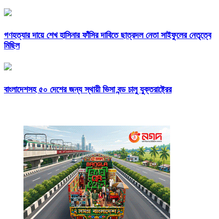
গণহত্যার দায়ে শেখ হাসিনার ফাঁসির দাবিতে ছাত্রদল নেতা সাইফুলের নেতৃত্বে
মিছিল
বাংলাদেশসহ ৫০ দেশের জন্য স্থায়ী ভিসা বন্ড চালু যুক্তরাষ্ট্রের