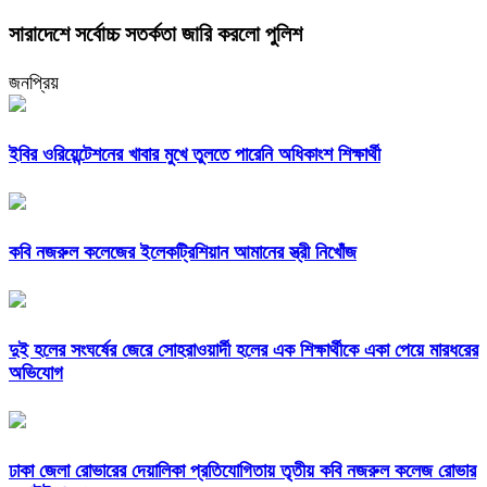
সারাদেশে সর্বোচ্চ সতর্কতা জারি করলো পুলিশ
জনপ্রিয়
ইবির ওরিয়েন্টেশনের খাবার মুখে তুলতে পারেনি অধিকাংশ শিক্ষার্থী
কবি নজরুল কলেজের ইলেকট্রিশিয়ান আমানের স্ত্রী নিখোঁজ
দুই হলের সংঘর্ষের জেরে সোহরাওয়ার্দী হলের এক শিক্ষার্থীকে একা পেয়ে মারধরের
অভিযোগ
ঢাকা জেলা রোভারের দেয়ালিকা প্রতিযোগিতায় তৃতীয় কবি নজরুল কলেজ রোভার