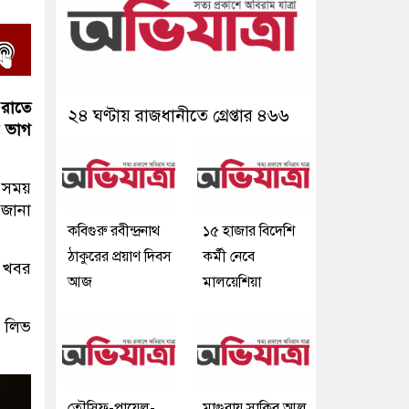
 রাতে
২৪ ঘণ্টায় রাজধানীতে গ্রেপ্তার ৪৬৬
র ভাগ
ে সময়
জানা
কবিগুরু রবীন্দ্রনাথ
১৫ হাজার বিদেশি
ঠাকুরের প্রয়াণ দিবস
কর্মী নেবে
 খবর
আজ
মালয়েশিয়া
র লিভ
তৌসিফ-পায়েল-
মাগুরায় সাকিব আল