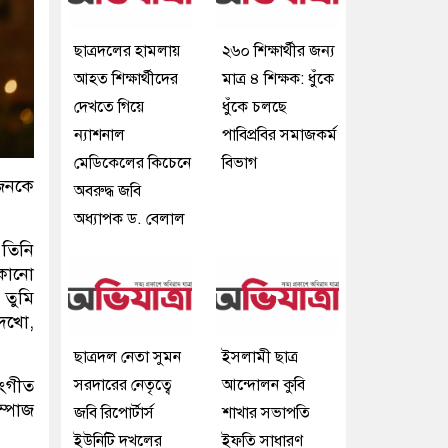
ছাত্রদলের হামলায়
২৬০ শিক্ষার্থীর জন্য
আহত শিক্ষার্থীদের
মাত্র ৪ শিক্ষক: ধুঁকে
দেখতে গিয়ে
ধুঁকে চলছে
ন্যাশনাল
পাবিপ্রবির সমাজকর্ম
মেডিকেলের কিচেনে
বিভাগ
’জনকে
অবরুদ্ধ জবি
অধ্যাপক ড. বেলাল
 তিনি
 কোনো
 তুমি
দেখো,
ছাত্রদল নেতা সুমন
ইসলামী ছাত্র
সংগীত
সরদারের নেতৃত্বে
আন্দোলন কুবি
্পোজ
জবি রিপোর্টার্স
শাখার সভাপতি
ইউনিটি দখলের
ইফতি সাধারণ