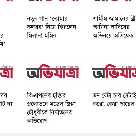
নতুন গান ‘তোমার
শামীম জামানের স্ত্রী
কলরব’ নিয়ে ফিরলেন
আমিনা লাবিবের
ের
মিলানা মমিন
অভিনয়ে অভিষেক
মি’
রদের
বিজ্ঞাপনের চুক্তির
মন যেটা চায় সেটা
েট দ্য
প্রলোভনে মডেল স্নিগ্ধা
করো: কেয়া পায়েল
চৌধুরীকে নির্যাতনের
অভিযোগ