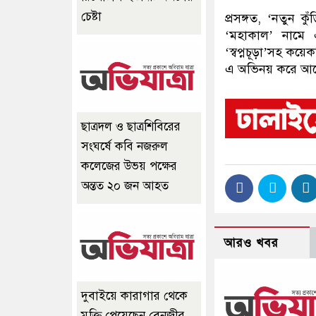
চেষ্টা
প্রসঙ্গত, ‘নতুন ক
‘মহাকাল’ নামে 
‘স্বপ্নচূড়া’সহ কয়
এ অভিনয় করে আল
ছাত্রদল ও ছাত্রশিবিরের
সংঘর্ষে কবি নজরুল
কলেজের উভয় পক্ষের
অন্তত ২০ জন আহত
আরও খবর
দুবাইয়ে কারাগার থেকে
মুক্তি পেয়েছেন বেনজীর