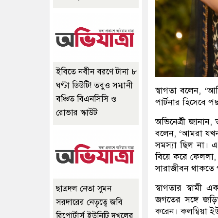
ইবিতে নবীন বরণে টানা ৮
ঘণ্টা ডিউটি! তবুও সম্মানী
স্বাগতা বলেন, ‘
বঞ্চিত বিএনসিসি ও
পার্টনার হিসেবে প
রোভার স্কাউট
অভিনেত্রী জানান, 
বলেন, ‘আমরা যখন
সমস্যা ছিল না। 
বিয়ে করে ফেললা,
সারাজীবন থাকতে পা
স্বাগতার স্বামী 
ছাত্রদল নেতা সুমন
জগতের সঙ্গে জড়
সরদারের নেতৃত্বে জবি
করেন। কলম্বিয়া ই
রিপোর্টার্স ইউনিটি দখলের