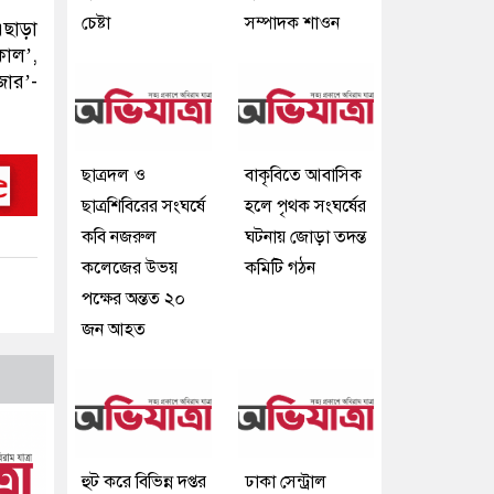
চেষ্টা
সম্পাদক শাওন
এছাড়া
াল’,
জার’-
ছাত্রদল ও
বাকৃবিতে আবাসিক
ছাত্রশিবিরের সংঘর্ষে
হলে পৃথক সংঘর্ষের
কবি নজরুল
ঘটনায় জোড়া তদন্ত
কলেজের উভয়
কমিটি গঠন
পক্ষের অন্তত ২০
জন আহত
হুট করে বিভিন্ন দপ্তর
ঢাকা সেন্ট্রাল