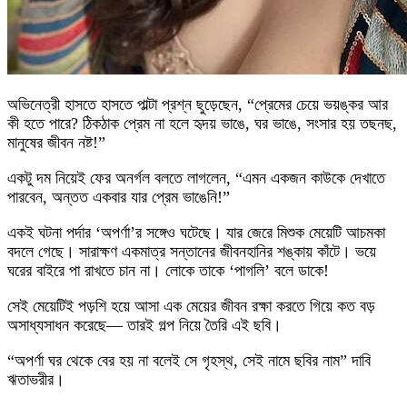
অভিনেত্রী হাসতে হাসতে পাল্টা প্রশ্ন ছুড়েছেন, “প্রেমের চেয়ে ভয়ঙ্কর আর
কী হতে পারে? ঠিকঠাক প্রেম না হলে হৃদয় ভাঙে, ঘর ভাঙে, সংসার হয় তছনছ,
মানুষের জীবন নষ্ট!”
একটু দম নিয়েই ফের অনর্গল বলতে লাগলেন, “এমন একজন কাউকে দেখাতে
পারবেন, অন্তত একবার যার প্রেম ভাঙেনি!”
একই ঘটনা পর্দার ‘অপর্ণা’র সঙ্গেও ঘটেছে। যার জেরে মিশুক মেয়েটি আচমকা
বদলে গেছে। সারাক্ষণ একমাত্র সন্তানের জীবনহানির শঙ্কায় কাঁটে। ভয়ে
ঘরের বাইরে পা রাখতে চান না। লোকে তাকে ‘পাগলি’ বলে ডাকে!
সেই মেয়েটিই পড়শি হয়ে আসা এক মেয়ের জীবন রক্ষা করতে গিয়ে কত বড়
অসাধ্যসাধন করেছে— তারই গল্প নিয়ে তৈরি এই ছবি।
“অপর্ণা ঘর থেকে বের হয় না বলেই সে গৃহস্থ, সেই নামে ছবির নাম” দাবি
ঋতাভরীর।