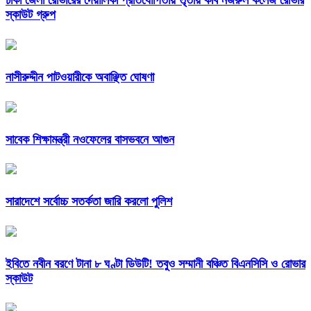
স্কাউট গ্রুপ
নাসীরুদ্দীন পাটওয়ারীকে অবাঞ্ছিত ঘোষণা
সাবেক শিক্ষামন্ত্রী নওফেলের বাসভবনে আগুন
সারাদেশে সর্বোচ্চ সতর্কতা জারি করলো পুলিশ
ইবিতে নবীন বরণে টানা ৮ ঘণ্টা ডিউটি! তবুও সম্মানী বঞ্চিত বিএনসিসি ও রোভার
স্কাউট