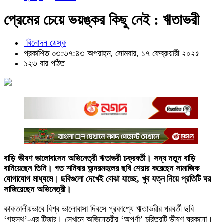
প্রেমের চেয়ে ভয়ঙ্কর কিছু নেই : ঋতাভরী
বিনোদন ডেস্ক
প্রকাশিত ০৩:৩৭:৪৩ অপরাহ্ন, সোমবার, ১৭ ফেব্রুয়ারী ২০২৫
১২৩ বার পঠিত
বাড়ি ভীষণ ভালোবাসেন অভিনেত্রী ঋতাভরী চক্রবর্তী। সদ্য নতুন বাড়ি
বানিয়েছেন তিনি। গত শনিবার অন্দরমহলের ছবি শেয়ার করেছেন সামাজিক
যোগাযোগ মাধ্যমে। ছবিগুলো দেখেই বোঝা যাচ্ছে, খুব যত্ন নিয়ে প্রতিটি ঘর
সাজিয়েছেন অভিনেত্রী।
কাকতালীয়ভাবে বিশ্ব ভালোবাসা দিবসে প্রকাশ্যে ঋতাভরীর পরবর্তী ছবি
‘গৃহস্থ’-এর টিজার। সেখানে অভিনেত্রীর ‘অপর্ণা’ চরিত্রটি ভীষণ ঘরকুনো।