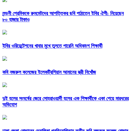
লন্ডনী প্রেমিককে রুমমেটদের আপত্তিকর ছবি পাঠাতেন ইবির ঐশী: নিয়েছেন
৮০ হাজার টাকাও
ইবির ওরিয়েন্টেশনের খাবার মুখে তুলতে পারেনি অধিকাংশ শিক্ষার্থী
কবি নজরুল কলেজের ইলেকট্রিশিয়ান আমানের স্ত্রী নিখোঁজ
দুই হলের সংঘর্ষের জেরে সোহরাওয়ার্দী হলের এক শিক্ষার্থীকে একা পেয়ে মারধরের
অভিযোগ
ঢাকা জেলা রোভারের দেয়ালিকা প্রতিযোগিতায় তৃতীয় কবি নজরুল কলেজ রোভার