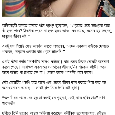
অভিনেত্রী হাসতে হাসতে পাল্টা প্রশ্ন ছুড়েছেন, “প্রেমের চেয়ে ভয়ঙ্কর আর
কী হতে পারে? ঠিকঠাক প্রেম না হলে হৃদয় ভাঙে, ঘর ভাঙে, সংসার হয় তছনছ,
মানুষের জীবন নষ্ট!”
একটু দম নিয়েই ফের অনর্গল বলতে লাগলেন, “এমন একজন কাউকে দেখাতে
পারবেন, অন্তত একবার যার প্রেম ভাঙেনি!”
একই ঘটনা পর্দার ‘অপর্ণা’র সঙ্গেও ঘটেছে। যার জেরে মিশুক মেয়েটি আচমকা
বদলে গেছে। সারাক্ষণ একমাত্র সন্তানের জীবনহানির শঙ্কায় কাঁটে। ভয়ে
ঘরের বাইরে পা রাখতে চান না। লোকে তাকে ‘পাগলি’ বলে ডাকে!
সেই মেয়েটিই পড়শি হয়ে আসা এক মেয়ের জীবন রক্ষা করতে গিয়ে কত বড়
অসাধ্যসাধন করেছে— তারই গল্প নিয়ে তৈরি এই ছবি।
“অপর্ণা ঘর থেকে বের হয় না বলেই সে গৃহস্থ, সেই নামে ছবির নাম” দাবি
ঋতাভরীর।
ছবিতে তিনি ছাড়াও আরও অভিনয় করেছেন কনীনিকা বন্দ্যোপাধ্যায়, সৌরভ