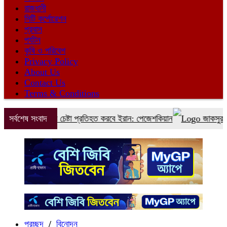
রাজধানী
সিটি কর্পোরেশন
প্রবাস
পর্যটন
কৃষি ও পরিবেশ
Privacy Policy
About Us
Contact Us
Terms & Conditions
 করানোর চেষ্টা প্রতিহত করবে ইরান: পেজেশকিয়ান
সর্বশেষ সংবাদ
জাকসুর সাংস্কৃতিক
প্রচ্ছদ
/
বিনোদন