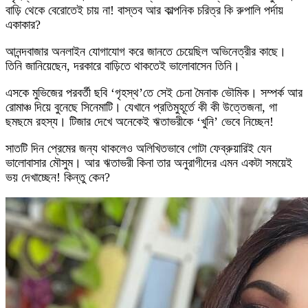
বাড়ি থেকে বেরোতেই চায় না! বাস্তব আর কাল্পনিক চরিত্র কি রুপালি পর্দায়
একাকার?
আনন্দবাজার অনলাইন যোগাযোগ করে জানতে চেয়েছিল অভিনেত্রীর কাছে।
তিনি জানিয়েছেন, দরকারে বাড়িতে থাকতেই ভালোবাসেন তিনি।
এসকে মুভিজের পরবর্তী ছবি ‘গৃহস্থ’তে সেই চেনা মৈনাক ভৌমিক। সম্পর্ক আর
রোমাঞ্চ দিয়ে বুনেছে সিনেমাটি। যেখানে প্রতিমুহূর্তে কী কী উত্তেজনা, গা
ছমছমে রহস্য। টিজার দেখে অনেকেই ঋতাভরীকে ‘খুনি’ ভেবে নিচ্ছেন!
সাতটি দিন প্রেমের জন্য থাকলেও অলিখিতভাবে গোটা ফেব্রুয়ারিই যেন
ভালোবাসার মৌসুম। আর ঋতাভরী কিনা তার অনুরাগীদের এমন একটা সময়েই
ভয় দেখাচ্ছেন! কিন্তু কেন?