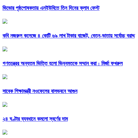
ভিভোর পৃষ্ঠপোষকতায় এনইউবিতে তিন দিনের ক্লাব ফেস্ট
কবি নজরুল কলেজে ৪ কোটি ৬৯ লাখ টাকার বাজেট, বেতন-ভাতায় সর্বোচ্চ বরাদ্দ
গণতন্ত্রের অন্যতম ভিত্তি হলো ভিন্নমতকে সম্মান করা : মির্জা ফখরুল
সাবেক শিক্ষামন্ত্রী নওফেলের বাসভবনে আগুন
২৪ ঘণ্টার ব্যবধানে কমলো স্বর্ণের দাম