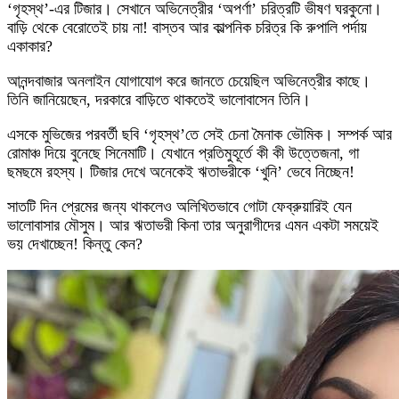
‘গৃহস্থ’-এর টিজার। সেখানে অভিনেত্রীর ‘অপর্ণা’ চরিত্রটি ভীষণ ঘরকুনো।
বাড়ি থেকে বেরোতেই চায় না! বাস্তব আর কাল্পনিক চরিত্র কি রুপালি পর্দায়
একাকার?
আনন্দবাজার অনলাইন যোগাযোগ করে জানতে চেয়েছিল অভিনেত্রীর কাছে।
তিনি জানিয়েছেন, দরকারে বাড়িতে থাকতেই ভালোবাসেন তিনি।
এসকে মুভিজের পরবর্তী ছবি ‘গৃহস্থ’তে সেই চেনা মৈনাক ভৌমিক। সম্পর্ক আর
রোমাঞ্চ দিয়ে বুনেছে সিনেমাটি। যেখানে প্রতিমুহূর্তে কী কী উত্তেজনা, গা
ছমছমে রহস্য। টিজার দেখে অনেকেই ঋতাভরীকে ‘খুনি’ ভেবে নিচ্ছেন!
সাতটি দিন প্রেমের জন্য থাকলেও অলিখিতভাবে গোটা ফেব্রুয়ারিই যেন
ভালোবাসার মৌসুম। আর ঋতাভরী কিনা তার অনুরাগীদের এমন একটা সময়েই
ভয় দেখাচ্ছেন! কিন্তু কেন?