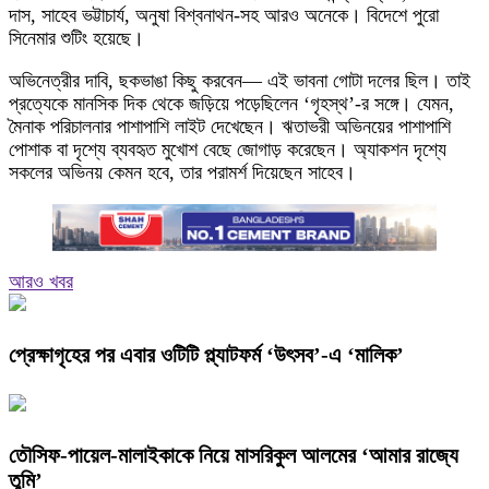
দাস, সাহেব ভট্টাচার্য, অনুষা বিশ্বনাথন-সহ আরও অনেকে। বিদেশে পুরো
সিনেমার শুটিং হয়েছে।
অভিনেত্রীর দাবি, ছকভাঙা কিছু করবেন— এই ভাবনা গোটা দলের ছিল। তাই
প্রত্যেকে মানসিক দিক থেকে জড়িয়ে পড়েছিলেন ‘গৃহস্থ’-র সঙ্গে। যেমন,
মৈনাক পরিচালনার পাশাপাশি লাইট দেখেছেন। ঋতাভরী অভিনয়ের পাশাপাশি
পোশাক বা দৃশ্যে ব্যবহৃত মুখোশ বেছে জোগাড় করেছেন। অ্যাকশন দৃশ্যে
সকলের অভিনয় কেমন হবে, তার পরামর্শ দিয়েছেন সাহেব।
আরও খবর
প্রেক্ষাগৃহের পর এবার ওটিটি প্ল্যাটফর্ম ‘উৎসব’-এ ‘মালিক’
তৌসিফ-পায়েল-মালাইকাকে নিয়ে মাসরিকুল আলমের ‘আমার রাজ্যে
তুমি’