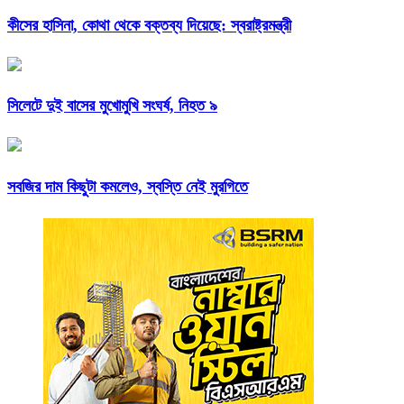
কীসের হাসিনা, কোথা থেকে বক্তব্য দিয়েছে: স্বরাষ্ট্রমন্ত্রী
সিলেটে দুই বাসের মুখোমুখি সংঘর্ষ, নিহত ৯
সবজির দাম কিছুটা কমলেও, স্বস্তি নেই মুরগিতে