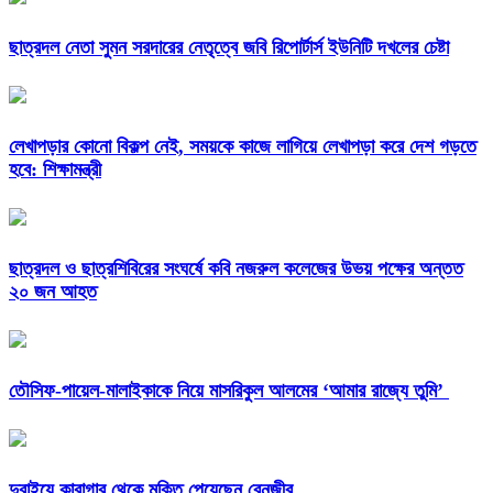
ছাত্রদল নেতা সুমন সরদারের নেতৃত্বে জবি রিপোর্টার্স ইউনিটি দখলের চেষ্টা
লেখাপড়ার কোনো বিকল্প নেই, সময়কে কাজে লাগিয়ে লেখাপড়া করে দেশ গড়তে
হবে: শিক্ষামন্ত্রী
ছাত্রদল ও ছাত্রশিবিরের সংঘর্ষে কবি নজরুল কলেজের উভয় পক্ষের অন্তত
২০ জন আহত
তৌসিফ-পায়েল-মালাইকাকে নিয়ে মাসরিকুল আলমের ‘আমার রাজ্যে তুমি’
দুবাইয়ে কারাগার থেকে মুক্তি পেয়েছেন বেনজীর