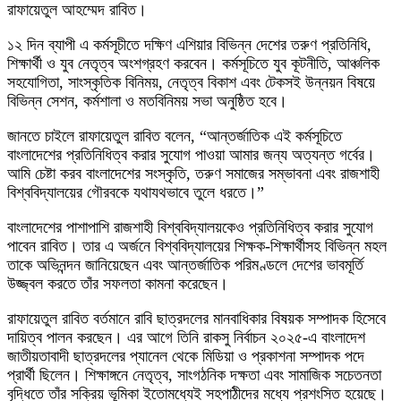
রাফায়েতুল আহম্মেদ রাবিত।
১২ দিন ব্যাপী এ কর্মসূচীতে দক্ষিণ এশিয়ার বিভিন্ন দেশের তরুণ প্রতিনিধি,
শিক্ষার্থী ও যুব নেতৃত্ব অংশগ্রহণ করবেন। কর্মসূচিতে যুব কূটনীতি, আঞ্চলিক
সহযোগিতা, সাংস্কৃতিক বিনিময়, নেতৃত্ব বিকাশ এবং টেকসই উন্নয়ন বিষয়ে
বিভিন্ন সেশন, কর্মশালা ও মতবিনিময় সভা অনুষ্ঠিত হবে।
জানতে চাইলে রাফায়েতুল রাবিত বলেন, “আন্তর্জাতিক এই কর্মসূচিতে
বাংলাদেশের প্রতিনিধিত্ব করার সুযোগ পাওয়া আমার জন্য অত্যন্ত গর্বের।
আমি চেষ্টা করব বাংলাদেশের সংস্কৃতি, তরুণ সমাজের সম্ভাবনা এবং রাজশাহী
বিশ্ববিদ্যালয়ের গৌরবকে যথাযথভাবে তুলে ধরতে।”
বাংলাদেশের পাশাপাশি রাজশাহী বিশ্ববিদ্যালয়কেও প্রতিনিধিত্ব করার সুযোগ
পাবেন রাবিত। তার এ অর্জনে বিশ্ববিদ্যালয়ের শিক্ষক-শিক্ষার্থীসহ বিভিন্ন মহল
তাকে অভিনন্দন জানিয়েছেন এবং আন্তর্জাতিক পরিমণ্ডলে দেশের ভাবমূর্তি
উজ্জ্বল করতে তাঁর সফলতা কামনা করেছেন।
রাফায়েতুল রাবিত বর্তমানে রাবি ছাত্রদলের মানবাধিকার বিষয়ক সম্পাদক হিসেবে
দায়িত্ব পালন করছেন। এর আগে তিনি রাকসু নির্বাচন ২০২৫-এ বাংলাদেশ
জাতীয়তাবাদী ছাত্রদলের প্যানেল থেকে মিডিয়া ও প্রকাশনা সম্পাদক পদে
প্রার্থী ছিলেন। শিক্ষাঙ্গনে নেতৃত্ব, সাংগঠনিক দক্ষতা এবং সামাজিক সচেতনতা
বৃদ্ধিতে তাঁর সক্রিয় ভূমিকা ইতোমধ্যেই সহপাঠীদের মধ্যে প্রশংসিত হয়েছে।