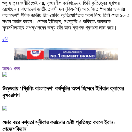
শুধু ছাত্ররাজনীতিতেই নয়, সৃজনশীল কর্মকাণ্ডেও তিনি কৃতিত্বের স্বাক্ষর
রেখেছেন। বাংলাদেশ জাতীয়তাবাদী দল (বিএনপি) আয়োজিত “আমার ভাবনায়
বাংলাদেশ” শীর্ষক জাতীয় রিল-মেকিং প্রতিযোগিতায় অংশ নিয়ে তিনি সেরা ১০-এ
স্থান অর্জন করেন। দেশের ইতিহাস, সংস্কৃতি ও ভবিষ্যৎ ভাবনাকে
সৃজনশীলভাবে উপস্থাপনের জন্য তাঁর কাজ ব্যাপক প্রশংসা লাভ করে।
রাবি
আরও খবর
উত্তরায় ‘গ্রিনিং বাংলাদেশ’ কর্মসূচির অংশ হিসেবে ইবিয়ান ক্লাবের
বৃক্ষরোপণ
জোর করে বশ্যতা স্বীকার করানোর চেষ্টা প্রতিহত করবে ইরান:
পেজেশকিয়ান