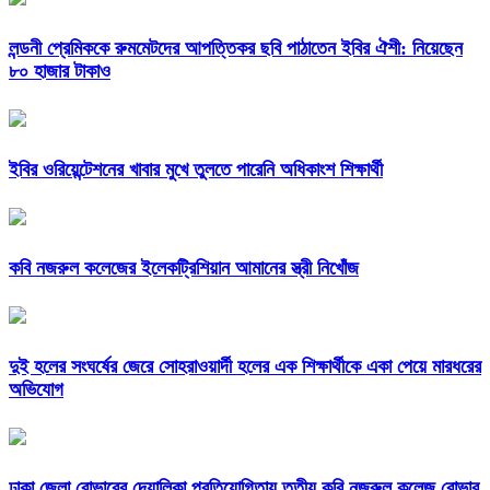
লন্ডনী প্রেমিককে রুমমেটদের আপত্তিকর ছবি পাঠাতেন ইবির ঐশী: নিয়েছেন
৮০ হাজার টাকাও
ইবির ওরিয়েন্টেশনের খাবার মুখে তুলতে পারেনি অধিকাংশ শিক্ষার্থী
কবি নজরুল কলেজের ইলেকট্রিশিয়ান আমানের স্ত্রী নিখোঁজ
দুই হলের সংঘর্ষের জেরে সোহরাওয়ার্দী হলের এক শিক্ষার্থীকে একা পেয়ে মারধরের
অভিযোগ
ঢাকা জেলা রোভারের দেয়ালিকা প্রতিযোগিতায় তৃতীয় কবি নজরুল কলেজ রোভার