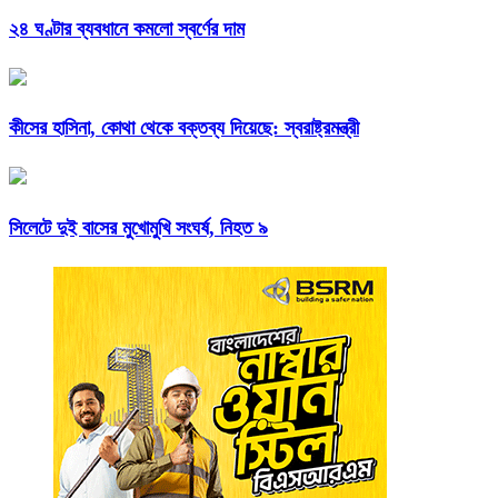
২৪ ঘণ্টার ব্যবধানে কমলো স্বর্ণের দাম
কীসের হাসিনা, কোথা থেকে বক্তব্য দিয়েছে: স্বরাষ্ট্রমন্ত্রী
সিলেটে দুই বাসের মুখোমুখি সংঘর্ষ, নিহত ৯