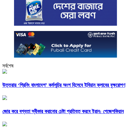
সর্বশেষ
উত্তরায় ‘গ্রিনিং বাংলাদেশ’ কর্মসূচির অংশ হিসেবে ইবিয়ান ক্লাবের বৃক্ষরোপণ
জোর করে বশ্যতা স্বীকার করানোর চেষ্টা প্রতিহত করবে ইরান: পেজেশকিয়ান