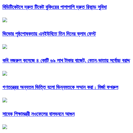
বিডিটিকেটসে দ্রুত টিকেট বুকিংয়ের পাশাপাশি দ্রুত রিফান্ড সুবিধা
ভিভোর পৃষ্ঠপোষকতায় এনইউবিতে তিন দিনের ক্লাব ফেস্ট
কবি নজরুল কলেজে ৪ কোটি ৬৯ লাখ টাকার বাজেট, বেতন-ভাতায় সর্বোচ্চ বরাদ্দ
গণতন্ত্রের অন্যতম ভিত্তি হলো ভিন্নমতকে সম্মান করা : মির্জা ফখরুল
সাবেক শিক্ষামন্ত্রী নওফেলের বাসভবনে আগুন