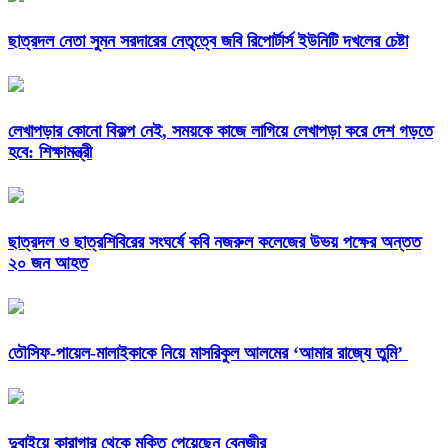
ছাত্রদল নেতা সুমন সরদারের নেতৃত্বে জবি রিপোর্টার্স ইউনিটি দখলের চেষ্টা
লেখাপড়ার কোনো বিকল্প নেই, সময়কে কাজে লাগিয়ে লেখাপড়া করে দেশ গড়তে
হবে: শিক্ষামন্ত্রী
ছাত্রদল ও ছাত্রশিবিরের সংঘর্ষে কবি নজরুল কলেজের উভয় পক্ষের অন্তত
২০ জন আহত
তৌসিফ-পায়েল-মালাইকাকে নিয়ে মাসরিকুল আলমের ‘আমার রাজ্যে তুমি’
দুবাইয়ে কারাগার থেকে মুক্তি পেয়েছেন বেনজীর