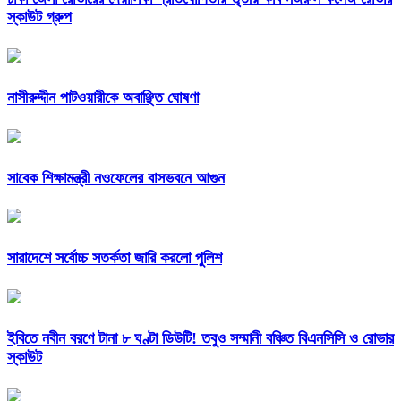
স্কাউট গ্রুপ
নাসীরুদ্দীন পাটওয়ারীকে অবাঞ্ছিত ঘোষণা
সাবেক শিক্ষামন্ত্রী নওফেলের বাসভবনে আগুন
সারাদেশে সর্বোচ্চ সতর্কতা জারি করলো পুলিশ
ইবিতে নবীন বরণে টানা ৮ ঘণ্টা ডিউটি! তবুও সম্মানী বঞ্চিত বিএনসিসি ও রোভার
স্কাউট