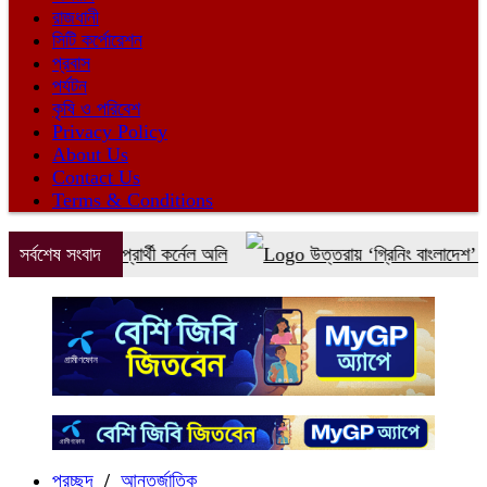
রাজধানী
সিটি কর্পোরেশন
প্রবাস
পর্যটন
কৃষি ও পরিবেশ
Privacy Policy
About Us
Contact Us
Terms & Conditions
াত জোটের প্রার্থী কর্নেল অলি
সর্বশেষ সংবাদ
উত্তরায় ‘গ্রিনিং বাংলাদেশ’ কর্মসূচির
প্রচ্ছদ
/
আন্তর্জাতিক