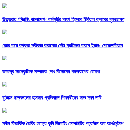
উত্তরায় ‘গ্রিনিং বাংলাদেশ’ কর্মসূচির অংশ হিসেবে ইবিয়ান ক্লাবের বৃক্ষরোপণ
জোর করে বশ্যতা স্বীকার করানোর চেষ্টা প্রতিহত করবে ইরান: পেজেশকিয়ান
জাকসুর সাংস্কৃতিক সম্পাদক শেখ জিসানের পদত্যাগের ঘোষণা
বুটেক্সে ছাত্রদলের হামলার প্রতিবাদে শিক্ষার্থীদের সাত দফা দাবি
নবীন বিতার্কিক তৈরির লক্ষ্যে কুবি ডিবেটিং সোসাইটির ‘ক্রাউন অব আর্গুমেন্টস’