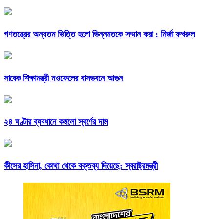
গণতন্ত্রের অন্যতম ভিত্তি হলো ভিন্নমতকে সম্মান করা : মির্জা ফখরুল
সাবেক শিক্ষামন্ত্রী নওফেলের বাসভবনে আগুন
২৪ ঘণ্টার ব্যবধানে কমলো স্বর্ণের দাম
কীসের হাসিনা, কোথা থেকে বক্তব্য দিয়েছে: স্বরাষ্ট্রমন্ত্রী