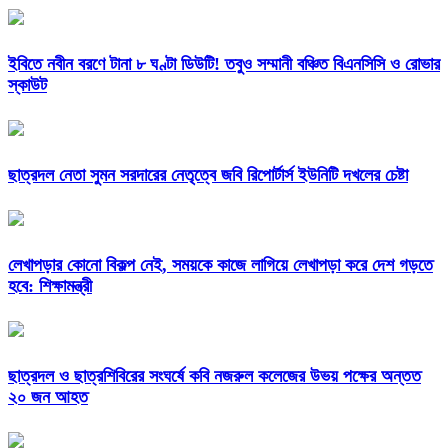
ইবিতে নবীন বরণে টানা ৮ ঘণ্টা ডিউটি! তবুও সম্মানী বঞ্চিত বিএনসিসি ও রোভার
স্কাউট
ছাত্রদল নেতা সুমন সরদারের নেতৃত্বে জবি রিপোর্টার্স ইউনিটি দখলের চেষ্টা
লেখাপড়ার কোনো বিকল্প নেই, সময়কে কাজে লাগিয়ে লেখাপড়া করে দেশ গড়তে
হবে: শিক্ষামন্ত্রী
ছাত্রদল ও ছাত্রশিবিরের সংঘর্ষে কবি নজরুল কলেজের উভয় পক্ষের অন্তত
২০ জন আহত