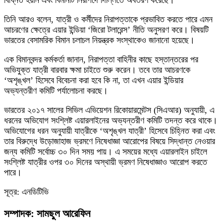
বিঘ্নিত হয়নি এবং বিমানটি নিরাপদে দিল্লিতে অবতরণ করেছে।
তিনি আরও বলেন, যাত্রী ও কর্মীদের নিরাপত্তাকে প্রভাবিত করতে পারে এমন
আচরণের ক্ষেত্রে এয়ার ইন্ডিয়া ‘জিরো টলারেন্স’ নীতি অনুসরণ করে। বিষয়টি
ভারতের বেসামরিক বিমান চলাচল নিয়ন্ত্রক সংস্থাকেও জানানো হয়েছে।
এক বিমানবন্দর কর্মকর্তা জানান, নিরাপত্তা বাহিনীর কাছে হস্তান্তরের পর
অভিযুক্ত যাত্রী বারবার ক্ষমা চাইতে শুরু করেন। তবে তার আচরণকে
‘অশৃঙ্খল’ হিসেবে বিবেচনা করা হবে কি না, তা এখন এয়ার ইন্ডিয়ার
অভ্যন্তরীণ কমিটি পর্যালোচনা করছে।
ভারতের ২০১৭ সালের সিভিল এভিয়েশন রিকোয়ারমেন্টস (সিএআর) অনুযায়ী, এ
ধরনের অভিযোগ সংশ্লিষ্ট এয়ারলাইনের অভ্যন্তরীণ কমিটি তদন্ত করে থাকে।
অভিযোগের ধরন অনুযায়ী যাত্রীকে ‘অশৃঙ্খল যাত্রী’ হিসেবে চিহ্নিত করা এবং
তার বিরুদ্ধে উড়োজাহাজ ভ্রমণে নিষেধাজ্ঞা আরোপের বিষয়ে সিদ্ধান্ত নেওয়ার
জন্য কমিটি সর্বোচ্চ ৩০ দিন সময় পায়। এ সময়ের মধ্যে এয়ারলাইন চাইলে
সংশ্লিষ্ট যাত্রীর ওপর ৩০ দিনের অস্থায়ী ভ্রমণ নিষেধাজ্ঞাও আরোপ করতে
পারে।
সূত্র: এনডিটিভি
সম্পাদক: সামছুল আরেফিন