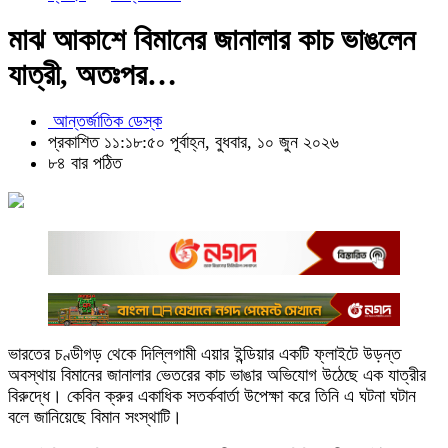
মাঝ আকাশে বিমানের জানালার কাচ ভাঙলেন
যাত্রী, অতঃপর…
আন্তর্জাতিক ডেস্ক
প্রকাশিত ১১:১৮:৫০ পূর্বাহ্ন, বুধবার, ১০ জুন ২০২৬
৮৪ বার পঠিত
ভারতের চণ্ডীগড় থেকে দিল্লিগামী এয়ার ইন্ডিয়ার একটি ফ্লাইটে উড়ন্ত
অবস্থায় বিমানের জানালার ভেতরের কাচ ভাঙার অভিযোগ উঠেছে এক যাত্রীর
বিরুদ্ধে। কেবিন ক্রুর একাধিক সতর্কবার্তা উপেক্ষা করে তিনি এ ঘটনা ঘটান
বলে জানিয়েছে বিমান সংস্থাটি।