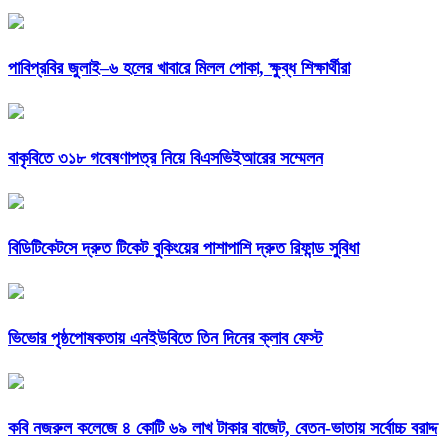
পাবিপ্রবির জুলাই–৬ হলের খাবারে মিলল পোকা, ক্ষুব্ধ শিক্ষার্থীরা
বাকৃবিতে ৩১৮ গবেষণাপত্র নিয়ে বিএসভিইআরের সম্মেলন
বিডিটিকেটসে দ্রুত টিকেট বুকিংয়ের পাশাপাশি দ্রুত রিফান্ড সুবিধা
ভিভোর পৃষ্ঠপোষকতায় এনইউবিতে তিন দিনের ক্লাব ফেস্ট
কবি নজরুল কলেজে ৪ কোটি ৬৯ লাখ টাকার বাজেট, বেতন-ভাতায় সর্বোচ্চ বরাদ্দ