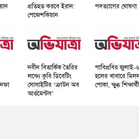
়ান
প্রতিহত করবে ইরান:
পদত্যাগের ঘোষণা
পেজেশকিয়ান
নবীন বিতার্কিক তৈরির
পাবিপ্রবির জুলাই–
লক্ষ্যে কুবি ডিবেটিং
হলের খাবারে মিল
 দফা
সোসাইটির ‘ক্রাউন অব
পোকা, ক্ষুব্ধ শিক্ষার্থ
আর্গুমেন্টস’