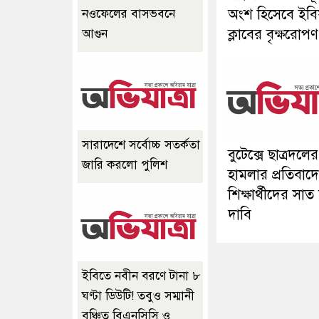
অংশ হিসেবে ইবিয
নওফেলের বাসভবনে
ক্লাবের বৃক্ষরোপণ
আগুন
সারাদেশে সর্বোচ্চ সতর্কতা
বুটেক্সে ছাত্রদলের
জারি করলো পুলিশ
হামলার প্রতিবাদে
শিক্ষার্থীদের সাত
দাবি
ইবিতে নবীন বরণে টানা ৮
ঘণ্টা ডিউটি! তবুও সম্মানী
বঞ্চিত বিএনসিসি ও