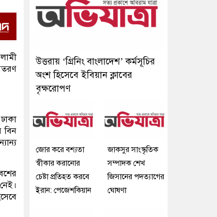
লামী
উত্তরায় ‘গ্রিনিং বাংলাদেশ’ কর্মসূচির
বিতরণ
অংশ হিসেবে ইবিয়ান ক্লাবের
বৃক্ষরোপণ
 ঢাকা
 বিন
ান্য
জোর করে বশ্যতা
জাকসুর সাংস্কৃতিক
স্বীকার করানোর
সম্পাদক শেখ
েশের
চেষ্টা প্রতিহত করবে
জিসানের পদত্যাগের
 নেই।
ইরান: পেজেশকিয়ান
ঘোষণা
িসেবে