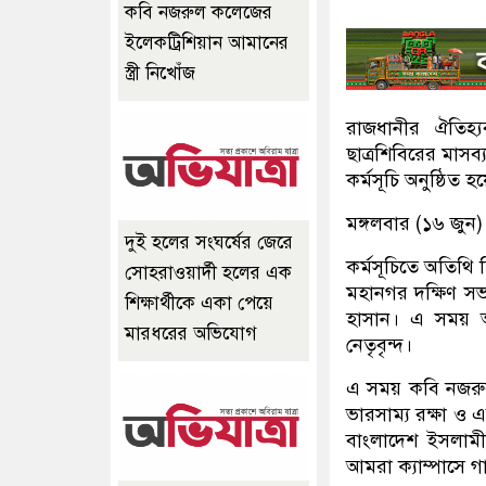
কবি নজরুল কলেজের
ইলেকট্রিশিয়ান আমানের
স্ত্রী নিখোঁজ
রাজধানীর ঐতিহ্
ছাত্রশিবিরের মাস
কর্মসূচি অনুষ্ঠিত হ
মঙ্গলবার (১৬ জুন
দুই হলের সংঘর্ষের জেরে
কর্মসূচিতে অতিথি 
সোহরাওয়ার্দী হলের এক
মহানগর দক্ষিণ 
শিক্ষার্থীকে একা পেয়ে
হাসান। এ সময় আ
মারধরের অভিযোগ
নেতৃবৃন্দ।
এ সময় কবি নজরু
ভারসাম্য রক্ষা ও
বাংলাদেশ ইসলামী
আমরা ক্যাম্পাসে গ