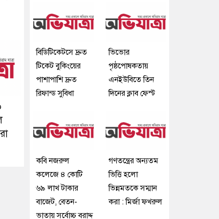
বিডিটিকেটসে দ্রুত
ভিভোর
টিকেট বুকিংয়ের
পৃষ্ঠপোষকতায়
পাশাপাশি দ্রুত
এনইউবিতে তিন
রিফান্ড সুবিধা
দিনের ক্লাব ফেস্ট
৬
ল
ীরা
কবি নজরুল
গণতন্ত্রের অন্যতম
কলেজে ৪ কোটি
ভিত্তি হলো
৬৯ লাখ টাকার
ভিন্নমতকে সম্মান
বাজেট, বেতন-
করা : মির্জা ফখরুল
ভাতায় সর্বোচ্চ বরাদ্দ