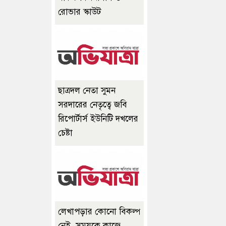
রোভার স্কাউট
ছাত্রদল নেতা সুমন
সরদারের নেতৃত্বে জবি
রিপোর্টার্স ইউনিটি দখলের
চেষ্টা
লেখাপড়ার কোনো বিকল্প
নেই, সময়কে কাজে