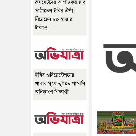
রুমমেটদের আপত্তিকর ছবি
পাঠাতেন ইবির ঐশী:
নিয়েছেন ৮০ হাজার
টাকাও
ইবির ওরিয়েন্টেশনের
খাবার মুখে তুলতে পারেনি
অধিকাংশ শিক্ষার্থী