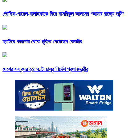
তৌসিফ-পায়েল-মালাইকাকে নিয়ে মাসরিকুল আলমের ‘আমার রাজ্যে তুমি’
দুবাইয়ে কারাগার থেকে মুক্তি পেয়েছেন বেনজীর
দেশের সব বন্দর ২৪ ঘণ্টা চালুর নির্দেশ প্রধানমন্ত্রীর