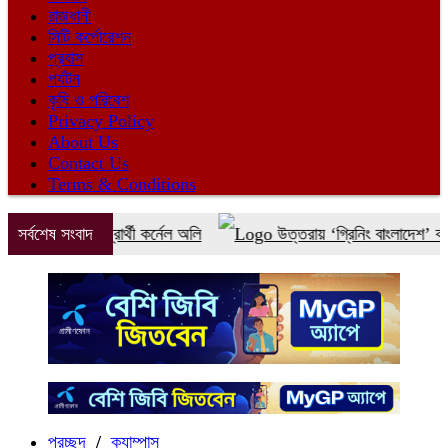
রাজধানী
সিটি কর্পোরেশন
প্রবাস
পর্যটন
কৃষি ও পরিবেশ
Privacy Policy
About Us
Contact Us
Terms & Conditions
াত জোটের প্রার্থী কর্নেল অলি
সর্বশেষ সংবাদ
উত্তরায় ‘গ্রিনিং বাংলাদেশ’ কর্মসূচির 
প্রচ্ছদ
/
ক্যাম্পাস