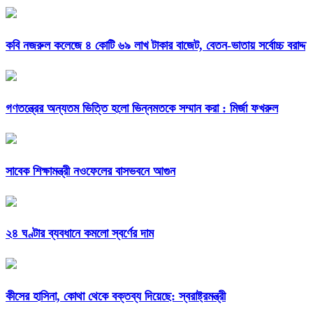
কবি নজরুল কলেজে ৪ কোটি ৬৯ লাখ টাকার বাজেট, বেতন-ভাতায় সর্বোচ্চ বরাদ্দ
গণতন্ত্রের অন্যতম ভিত্তি হলো ভিন্নমতকে সম্মান করা : মির্জা ফখরুল
সাবেক শিক্ষামন্ত্রী নওফেলের বাসভবনে আগুন
২৪ ঘণ্টার ব্যবধানে কমলো স্বর্ণের দাম
কীসের হাসিনা, কোথা থেকে বক্তব্য দিয়েছে: স্বরাষ্ট্রমন্ত্রী