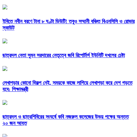
ইবিতে নবীন বরণে টানা ৮ ঘণ্টা ডিউটি! তবুও সম্মানী বঞ্চিত বিএনসিসি ও রোভার
স্কাউট
ছাত্রদল নেতা সুমন সরদারের নেতৃত্বে জবি রিপোর্টার্স ইউনিটি দখলের চেষ্টা
লেখাপড়ার কোনো বিকল্প নেই, সময়কে কাজে লাগিয়ে লেখাপড়া করে দেশ গড়তে
হবে: শিক্ষামন্ত্রী
ছাত্রদল ও ছাত্রশিবিরের সংঘর্ষে কবি নজরুল কলেজের উভয় পক্ষের অন্তত
২০ জন আহত