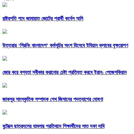
রাষ্ট্রপতি পদে জামায়াত জোটের প্রার্থী কর্নেল অলি
উত্তরায় ‘গ্রিনিং বাংলাদেশ’ কর্মসূচির অংশ হিসেবে ইবিয়ান ক্লাবের বৃক্ষরোপণ
জোর করে বশ্যতা স্বীকার করানোর চেষ্টা প্রতিহত করবে ইরান: পেজেশকিয়ান
জাকসুর সাংস্কৃতিক সম্পাদক শেখ জিসানের পদত্যাগের ঘোষণা
বুটেক্সে ছাত্রদলের হামলার প্রতিবাদে শিক্ষার্থীদের সাত দফা দাবি