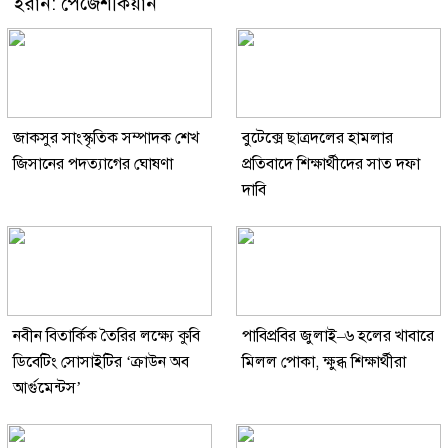
ইরান: পেজেশকিয়ান
জাকসুর সাংস্কৃতিক সম্পাদক শেখ
বুটেক্সে ছাত্রদলের হামলার
জিসানের পদত্যাগের ঘোষণা
প্রতিবাদে শিক্ষার্থীদের সাত দফা
দাবি
নবীন বিতার্কিক তৈরির লক্ষ্যে কুবি
পাবিপ্রবির জুলাই–৬ হলের খাবারে
ডিবেটিং সোসাইটির ‘ক্রাউন অব
মিলল পোকা, ক্ষুব্ধ শিক্ষার্থীরা
আর্গুমেন্টস’