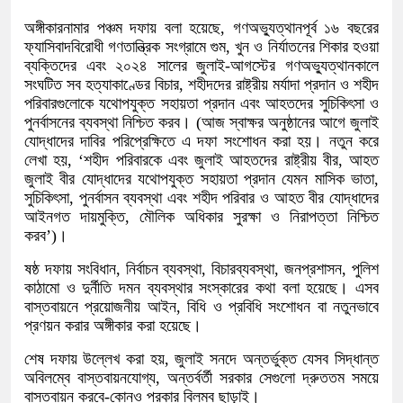
অঙ্গীকারনামার পঞ্চম দফায় বলা হয়েছে, গণঅভ্যুত্থানপূর্ব ১৬ বছরের
ফ্যাসিবাদবিরোধী গণতান্ত্রিক সংগ্রামে গুম, খুন ও নির্যাতনের শিকার হওয়া
ব্যক্তিদের এবং ২০২৪ সালের জুলাই-আগস্টের গণঅভ্যুত্থানকালে
সংঘটিত সব হত্যাকাণ্ডের বিচার, শহীদদের রাষ্ট্রীয় মর্যাদা প্রদান ও শহীদ
পরিবারগুলোকে যথোপযুক্ত সহায়তা প্রদান এবং আহতদের সুচিকিৎসা ও
পুনর্বাসনের ব্যবস্থা নিশ্চিত করব। (আজ স্বাক্ষর অনুষ্ঠানের আগে জুলাই
যোদ্ধাদের দাবির পরিপ্রেক্ষিতে এ দফা সংশোধন করা হয়। নতুন করে
লেখা হয়, ‘শহীদ পরিবারকে এবং জুলাই আহতদের রাষ্ট্রীয় বীর, আহত
জুলাই বীর যোদ্ধাদের যথোপযুক্ত সহায়তা প্রদান যেমন মাসিক ভাতা,
সুচিকিৎসা, পুনর্বাসন ব্যবস্থা এবং শহীদ পরিবার ও আহত বীর যোদ্ধাদের
আইনগত দায়মুক্তি, মৌলিক অধিকার সুরক্ষা ও নিরাপত্তা নিশ্চিত
করব’)।
ষষ্ঠ দফায় সংবিধান, নির্বাচন ব্যবস্থা, বিচারব্যবস্থা, জনপ্রশাসন, পুলিশ
কাঠামো ও দুর্নীতি দমন ব্যবস্থার সংস্কারের কথা বলা হয়েছে। এসব
বাস্তবায়নে প্রয়োজনীয় আইন, বিধি ও প্রবিধি সংশোধন বা নতুনভাবে
প্রণয়ন করার অঙ্গীকার করা হয়েছে।
শেষ দফায় উল্লেখ করা হয়, জুলাই সনদে অন্তর্ভুক্ত যেসব সিদ্ধান্ত
অবিলম্বে বাস্তবায়নযোগ্য, অন্তর্বর্তী সরকার সেগুলো দ্রুততম সময়ে
বাস্তবায়ন করবে-কোনও প্রকার বিলম্ব ছাড়াই।