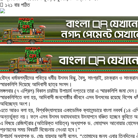
১২১ বার পঠিত
বৌদ্ধ ধর্মাবলম্বীদের পবিত্র ধর্মীয় উৎসব বিঝু, বৈসু, সাংগ্রাই, চাংক্রান ও সাং
স্মারকলিপি দিয়েছে আদিবাসী ছাত্র সংসদ।
মঙ্গলবার (৭ এপ্রিল) বিকাল চারটায় উপাচার্য দপ্তরে তারা এ স্মারকলিপি জমা দেন।
স্মারকলিপিতে বলা হয়, আদিবাসী জনগোষ্ঠীর জীবনে এসব উৎসবের রয়েছে বিশেষ ধর্ম
অবিচ্ছেদ্য অংশ।
এতে আরও বলা হয়, বিশ্ববিদ্যালয়ের একাডেমিক ক্যালেন্ডারে বাংলা নববর্ষ (১৪ এপ্
অন্তর্ভুক্ত নয়। ফলে এসব উৎসব যথাযথভাবে উদযাপনে বঞ্চিত হচ্ছেন কুবিতে অধ্
এ বিষয়ে রেজিস্ট্রার (অতিরিক্ত দায়িত্ব) অধ্যাপক ড. মোহাম্মদ আনোয়ার হোসেন
প্রণয়নের সময় বিষয়টি বিবেচনায় নেওয়া হবে।”
উপাচার্য অধ্যাপক ড. মোঃ হায়দার আলী বলেন, “তোমাদের জন্য এবার তিনদিনের ঐচ