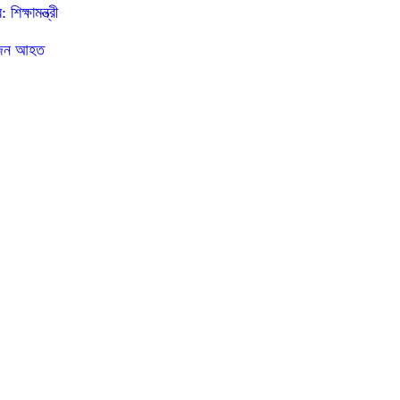
ক্ষামন্ত্রী
০ জন আহত