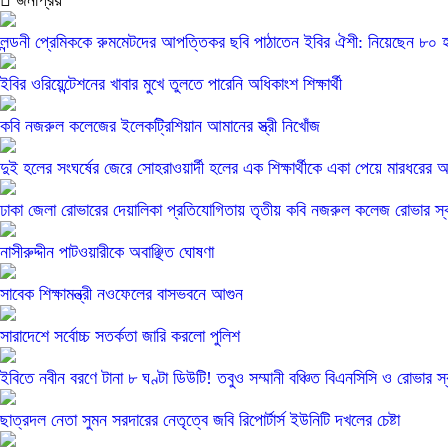
জনপ্রিয়
লন্ডনী প্রেমিককে রুমমেটদের আপত্তিকর ছবি পাঠাতেন ইবির ঐশী: নিয়েছেন ৮০ 
ইবির ওরিয়েন্টেশনের খাবার মুখে তুলতে পারেনি অধিকাংশ শিক্ষার্থী
কবি নজরুল কলেজের ইলেকট্রিশিয়ান আমানের স্ত্রী নিখোঁজ
দুই হলের সংঘর্ষের জেরে সোহরাওয়ার্দী হলের এক শিক্ষার্থীকে একা পেয়ে মারধরের
ঢাকা জেলা রোভারের দেয়ালিকা প্রতিযোগিতায় তৃতীয় কবি নজরুল কলেজ রোভার স্
নাসীরুদ্দীন পাটওয়ারীকে অবাঞ্ছিত ঘোষণা
সাবেক শিক্ষামন্ত্রী নওফেলের বাসভবনে আগুন
সারাদেশে সর্বোচ্চ সতর্কতা জারি করলো পুলিশ
ইবিতে নবীন বরণে টানা ৮ ঘণ্টা ডিউটি! তবুও সম্মানী বঞ্চিত বিএনসিসি ও রোভার স
ছাত্রদল নেতা সুমন সরদারের নেতৃত্বে জবি রিপোর্টার্স ইউনিটি দখলের চেষ্টা