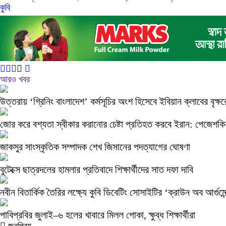
কুবি
আরও খবর
উত্তরায় ‘গ্রিনিং বাংলাদেশ’ কর্মসূচির অংশ হিসেবে ইবিয়ান ক্লাবের বৃক্
জোর করে বশ্যতা স্বীকার করানোর চেষ্টা প্রতিহত করবে ইরান: পেজেশকিয
জাকসুর সাংস্কৃতিক সম্পাদক শেখ জিসানের পদত্যাগের ঘোষণা
বুটেক্সে ছাত্রদলের হামলার প্রতিবাদে শিক্ষার্থীদের সাত দফা দাবি
নবীন বিতার্কিক তৈরির লক্ষ্যে কুবি ডিবেটিং সোসাইটির ‘ক্রাউন অব আর্গুমে
পাবিপ্রবির জুলাই–৬ হলের খাবারে মিলল পোকা, ক্ষুব্ধ শিক্ষার্থীরা