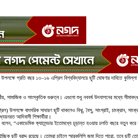
ক্রান উপলক্ষে প্রতি বছর ১৩–১৬ এপ্রিল বিশ্ববিদ্যালয়ে ছুটি ঘোষণার দাবিতে কুমিল্
ীয়, সামাজিক ও সাংস্কৃতিক গুরুত্ব। এগুলো শুধু নববর্ষ উদযাপনের মধ্যে সীমাবদ
রিল) উপলক্ষে বাৎসরিক সাধারণ ছুটি থাকলেও বিঝু, বৈসু, সাংগ্রাই, চাংক্রান, সাং
যয়নরত আদিবাসী শিক্ষার্থীরা।
 বলেন, “একাডেমিক ক্যালেন্ডার ইতোমধ্যে চূড়ান্ত হওয়ায় চলতি বছরে নতুন করে ছ
্ছিক ছুটি বরাদ্দ রয়েছে। তোমরা চাইলে স্মারকলিপি জমা দিতে পারো, তবে ছুটি ত