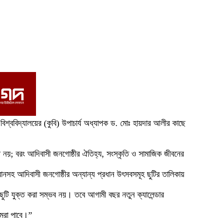
লা বিশ্ববিদ্যালয়ের (কুবি) উপাচার্য অধ্যাপক ড. মোঃ হায়দার আলীর কাছে
্ধ নয়; বরং আদিবাসী জনগোষ্ঠীর ঐতিহ্য, সংস্কৃতি ও সামাজিক জীবনের
ক্রানসহ আদিবাসী জনগোষ্ঠীর অন্যান্য প্রধান উৎসবসমূহ ছুটির তালিকায়
ুটি যুক্ত করা সম্ভব নয়। তবে আগামী বছর নতুন ক্যালেন্ডার
োমরা পাবে।”