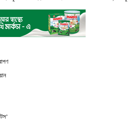
ষরোপণ
়ান
ন্টস’