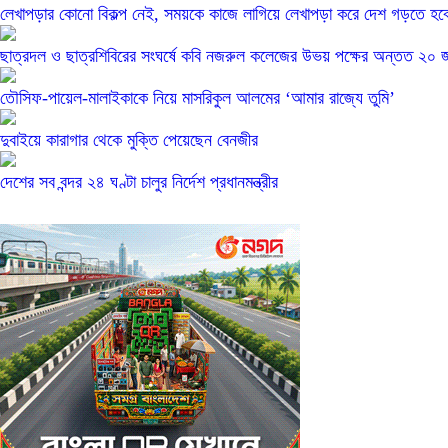
লেখাপড়ার কোনো বিকল্প নেই, সময়কে কাজে লাগিয়ে লেখাপড়া করে দেশ গড়তে হবে: শি
ছাত্রদল ও ছাত্রশিবিরের সংঘর্ষে কবি নজরুল কলেজের উভয় পক্ষের অন্তত ২
তৌসিফ-পায়েল-মালাইকাকে নিয়ে মাসরিকুল আলমের ‘আমার রাজ্যে তুমি’
দুবাইয়ে কারাগার থেকে মুক্তি পেয়েছেন বেনজীর
দেশের সব বন্দর ২৪ ঘণ্টা চালুর নির্দেশ প্রধানমন্ত্রীর