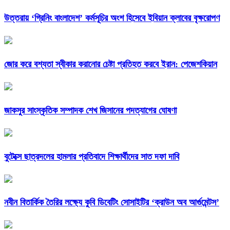
উত্তরায় ‘গ্রিনিং বাংলাদেশ’ কর্মসূচির অংশ হিসেবে ইবিয়ান ক্লাবের বৃক্ষরোপণ
জোর করে বশ্যতা স্বীকার করানোর চেষ্টা প্রতিহত করবে ইরান: পেজেশকিয়ান
জাকসুর সাংস্কৃতিক সম্পাদক শেখ জিসানের পদত্যাগের ঘোষণা
বুটেক্সে ছাত্রদলের হামলার প্রতিবাদে শিক্ষার্থীদের সাত দফা দাবি
নবীন বিতার্কিক তৈরির লক্ষ্যে কুবি ডিবেটিং সোসাইটির ‘ক্রাউন অব আর্গুমেন্টস’