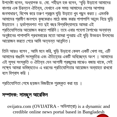
উপদেষ্টা বলেন, অধ্যাপক ড. মো. শহীদুল হক বলেন, ‘ঘুড়ি উড়ানো আমাদের
বাংলার এক চিরন্তন ঐতিহ্য, যেখানে এক সময় আমাদের দেশের আপামর
জনসাধারণ, বিশেষ করে তরুণ প্রজন্ম ঘুড়ি উড়াতে খুব পছন্দ করত। এমনকি
আমাদের গ্রামীণ জনপদে কৃষকেরাও মাঠে কাজ করার পাশাপাশি আনন্দ নিয়ে ঘুড়ি
উড়াতেন । ‎দুর্ভাগ্যবশত গত দুই বছর বিশ্ববিদ্যালয়ে আমরা এই
প্রতিযোগিতার আয়োজন করতে পারিনি। তবে এবার পহেলা বৈশাখের অন্যান্য
অনুষ্ঠানের পাশাপাশি প্রথমবারের মতো আমরা পুনরায় এই ঘুড়ি উড্ডয়ন উৎসবের
আয়োজন করতে পেরে আমি অত্যন্ত আনন্দিত।
তিনি আরও বলেন , ‎আমি মনে করি, ঘুড়ি উড়ানো কেবল একটি খেলা নয়, এটি
আমাদের বাঙালি সংস্কৃতির এবং ঐতিহ্যের একটি অবিচ্ছেদ্য অংশ । আমাদের
এই সুস্থ সংস্কৃতি ও ঐতিহ্য যেন আগামী প্রজন্মের মাঝেও বজায় থাকে, সেই
লক্ষ্যে আমরা ভবিষ্যতেও এ ধরনের প্রতিযোগিতার আয়োজন অব্যাহত রাখবো
বলে বিশ্বাস করি ।
প্রতিযোগিতা শেষে ছয়জন বিজয়ীকে পুরষ্কৃত করা হয় ।
সম্পাদক: সামছুল আরেফিন
ovijatra.com (OVIJATRA - অভিযাত্রা) is a dynamic and
credible online news portal based in Bangladesh