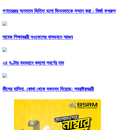
গণতন্ত্রের অন্যতম ভিত্তি হলো ভিন্নমতকে সম্মান করা : মির্জা ফখরুল
সাবেক শিক্ষামন্ত্রী নওফেলের বাসভবনে আগুন
২৪ ঘণ্টার ব্যবধানে কমলো স্বর্ণের দাম
কীসের হাসিনা, কোথা থেকে বক্তব্য দিয়েছে: স্বরাষ্ট্রমন্ত্রী