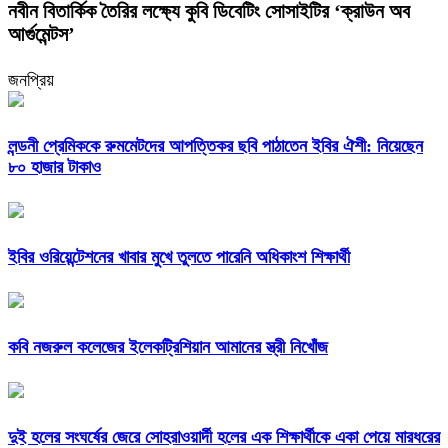
নবীন বিতার্কিক তৈরির লক্ষ্যে কুবি ডিবেটিং সোসাইটির ‘ক্রাউন অব
আর্গুমেন্টস’
জনপ্রিয়
লন্ডনী প্রেমিককে রুমমেটদের আপত্তিকর ছবি পাঠাতেন ইবির ঐশী: নিয়েছেন
৮০ হাজার টাকাও
ইবির ওরিয়েন্টেশনের খাবার মুখে তুলতে পারেনি অধিকাংশ শিক্ষার্থী
কবি নজরুল কলেজের ইলেকট্রিশিয়ান আমানের স্ত্রী নিখোঁজ
দুই হলের সংঘর্ষের জেরে সোহরাওয়ার্দী হলের এক শিক্ষার্থীকে একা পেয়ে মারধরের