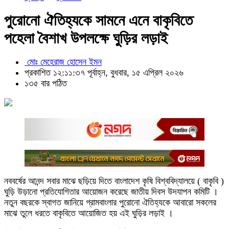
পুরোনো ঐতিহ্যকে সামনে এনে বাকৃবিতে
পহেলা বৈশাখ উপলক্ষে ঘুড়ির লড়াই
মোঃ মেহেরাজ হোসেন ইমন
প্রকাশিত ১২:১১:৩৭ পূর্বাহ্ন, বুধবার, ১৫ এপ্রিল ২০২৬
১৩৫ বার পঠিত
নববর্ষের আনন্দ সবার মাঝে ছড়িয়ে দিতে বাংলাদেশ কৃষি বিশ্ববিদ্যালয়ে ( বাকৃবি )
ঘুড়ি উড়ানো প্রতিযোগিতার আয়োজন করেছে জাতীয় দিবস উদযাপন কমিটি ।
নতুন বছরকে স্বাগত জানিয়ে গ্রামবাংলার পুরোনো ঐতিহ্যকে আবারো সকলের
মাঝে তুলে ধরতে বাকৃবিতে আয়োজিত হয় এই ঘুড়ির লড়াই ।