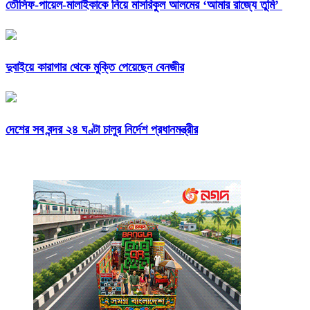
তৌসিফ-পায়েল-মালাইকাকে নিয়ে মাসরিকুল আলমের ‘আমার রাজ্যে তুমি’
দুবাইয়ে কারাগার থেকে মুক্তি পেয়েছেন বেনজীর
দেশের সব বন্দর ২৪ ঘণ্টা চালুর নির্দেশ প্রধানমন্ত্রীর