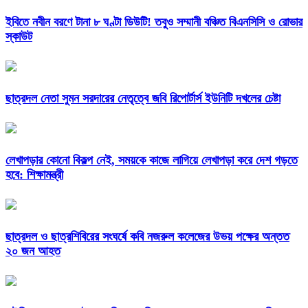
ইবিতে নবীন বরণে টানা ৮ ঘণ্টা ডিউটি! তবুও সম্মানী বঞ্চিত বিএনসিসি ও রোভার
স্কাউট
ছাত্রদল নেতা সুমন সরদারের নেতৃত্বে জবি রিপোর্টার্স ইউনিটি দখলের চেষ্টা
লেখাপড়ার কোনো বিকল্প নেই, সময়কে কাজে লাগিয়ে লেখাপড়া করে দেশ গড়তে
হবে: শিক্ষামন্ত্রী
ছাত্রদল ও ছাত্রশিবিরের সংঘর্ষে কবি নজরুল কলেজের উভয় পক্ষের অন্তত
২০ জন আহত