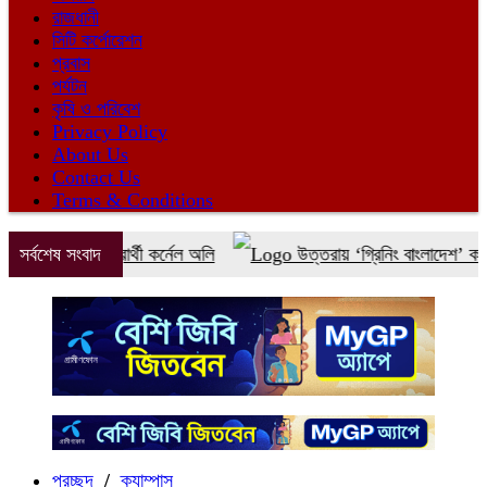
রাজধানী
সিটি কর্পোরেশন
প্রবাস
পর্যটন
কৃষি ও পরিবেশ
Privacy Policy
About Us
Contact Us
Terms & Conditions
ত জোটের প্রার্থী কর্নেল অলি
সর্বশেষ সংবাদ
উত্তরায় ‘গ্রিনিং বাংলাদেশ’ কর্মসূচির অ
প্রচ্ছদ
/
ক্যাম্পাস