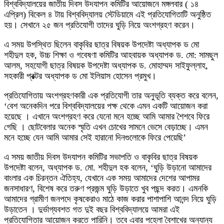
বিশ্ববিদ্যালয়ের জাতীয় দিবস উদযাপন কমিটির আয়োজনে মঙ্গলবার ( ১৪
এপ্রিল) বিকেল ৪ টায় বিশ্ববিদ্যালয় স্টেডিয়ামে এই প্রতিযোগিতাটি অনুষ্ঠিত
হয়। সেখানে ২৫ জন প্রতিযোগী তাদের ঘুড়ি নিয়ে অংশগ্রহণ করেন।
এ সময় উপস্থিত ছিলেন বাকৃবির ছাত্র বিষয়ক উপদেষ্টা অধ্যাপক ড মো
শহীদুল হক, উচ্চ শিক্ষা ও গবেষণা কমিটির আহবায়ক অধ্যাপক ড. মো: সামছুল
আলম, সহযোগী ছাত্র বিষয়ক উপদেষ্টা অধ্যাপক ড. মোহাম্মদ সাইফুল্লাহ,
সহকারী প্রক্টর অধ্যাপক ড মো ইলিয়াস হোসেন প্রমুখ।
প্রতিযোগিতায় অংশগ্রহণকারী এক প্রতিযোগী তার অনুভূতি ব্যক্ত করে বলেন,
‘বেশ অনেকদিন পরে বিশ্ববিদ্যালয়ের পক্ষ থেকে এমন একটি আয়োজন করা
হয়েছে । এখানে অংশগ্রহণ করে যেনো মনে হচ্ছে আমি আমার শৈশবে ফিরে
গেছি । ছোটবেলার অনেক স্মৃতি এখন চোখের সামনে ভেসে বেড়াচ্ছে। এমন
মনে হচ্ছে যেন আমি আমার সেই হারানো দিনগুলোকে ফিরে পেয়েছি’
এ সময় জাতীয় দিবস উদযাপন কমিটির সভাপতি ও বাকৃবির ছাত্র বিষয়ক
উপদেষ্টা বলেন, অধ্যাপক ড. মো. শহীদুল হক বলেন, ‘ঘুড়ি উড়ানো আমাদের
বাংলার এক চিরন্তন ঐতিহ্য, যেখানে এক সময় আমাদের দেশের আপামর
জনসাধারণ, বিশেষ করে তরুণ প্রজন্ম ঘুড়ি উড়াতে খুব পছন্দ করত। এমনকি
আমাদের গ্রামীণ জনপদে কৃষকেরাও মাঠে কাজ করার পাশাপাশি আনন্দ নিয়ে ঘুড়ি
উড়াতেন । ‎দুর্ভাগ্যবশত গত দুই বছর বিশ্ববিদ্যালয়ে আমরা এই
প্রতিযোগিতার আয়োজন করতে পারিনি। তবে এবার পহেলা বৈশাখের অন্যান্য