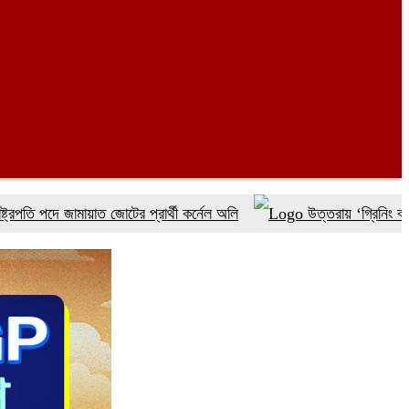
ে জামায়াত জোটের প্রার্থী কর্নেল অলি
উত্তরায় ‘গ্রিনিং বাংলাদেশ’ কর