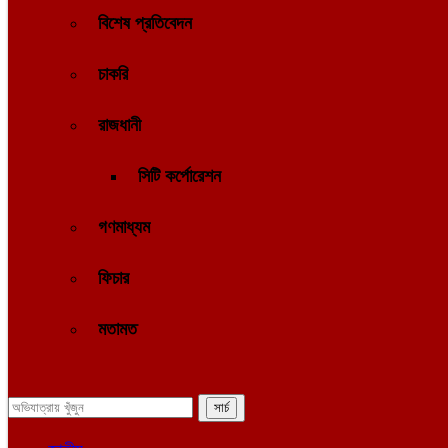
বিশেষ প্রতিবেদন
চাকরি
রাজধানী
সিটি কর্পোরেশন
গণমাধ্যম
ফিচার
মতামত