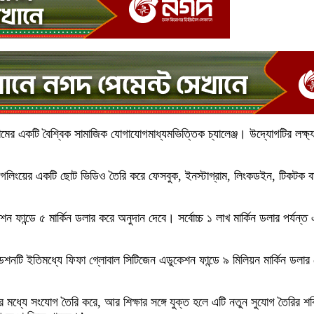
ামের একটি বৈশ্বিক সামাজিক যোগাযোগমাধ্যমভিত্তিক চ্যালেঞ্জ। উদ্যোগটির লক্ষ্য
জাগলিংয়ের একটি ছোট ভিডিও তৈরি করে ফেসবুক, ইনস্টাগ্রাম, লিংকডইন, টিকট
ফান্ডে ৫ মার্কিন ডলার করে অনুদান দেবে। সর্বোচ্চ ১ লাখ মার্কিন ডলার পর্যন্
ি ইতিমধ্যে ফিফা গ্লোবাল সিটিজেন এডুকেশন ফান্ডে ৯ মিলিয়ন মার্কিন ডলার দেওয়
র মধ্যে সংযোগ তৈরি করে, আর শিক্ষার সঙ্গে যুক্ত হলে এটি নতুন সুযোগ তৈরির শক্