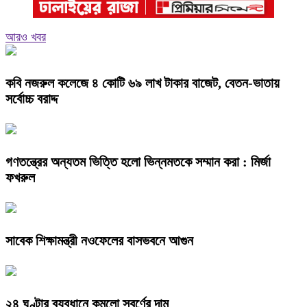
আরও খবর
কবি নজরুল কলেজে ৪ কোটি ৬৯ লাখ টাকার বাজেট, বেতন-ভাতায়
সর্বোচ্চ বরাদ্দ
গণতন্ত্রের অন্যতম ভিত্তি হলো ভিন্নমতকে সম্মান করা : মির্জা
ফখরুল
সাবেক শিক্ষামন্ত্রী নওফেলের বাসভবনে আগুন
২৪ ঘণ্টার ব্যবধানে কমলো স্বর্ণের দাম