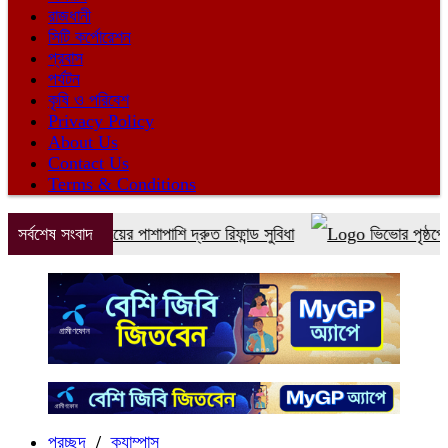
রাজধানী
সিটি কর্পোরেশন
প্রবাস
পর্যটন
কৃষি ও পরিবেশ
Privacy Policy
About Us
Contact Us
Terms & Conditions
টিকেট বুকিংয়ের পাশাপাশি দ্রুত রিফান্ড সুবিধা
সর্বশেষ সংবাদ
ভিভোর পৃষ্ঠপোষকতায় 
প্রচ্ছদ
/
ক্যাম্পাস