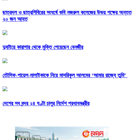
ছাত্রদল ও ছাত্রশিবিরের সংঘর্ষে কবি নজরুল কলেজের উভয় পক্ষের অন্তত
২০ জন আহত
দুবাইয়ে কারাগার থেকে মুক্তি পেয়েছেন বেনজীর
তৌসিফ-পায়েল-মালাইকাকে নিয়ে মাসরিকুল আলমের ‘আমার রাজ্যে তুমি’
দেশের সব বন্দর ২৪ ঘণ্টা চালুর নির্দেশ প্রধানমন্ত্রীর