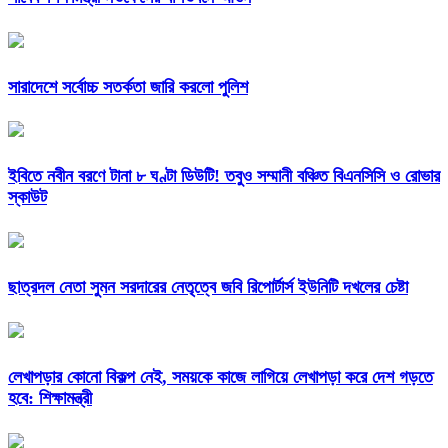
সারাদেশে সর্বোচ্চ সতর্কতা জারি করলো পুলিশ
ইবিতে নবীন বরণে টানা ৮ ঘণ্টা ডিউটি! তবুও সম্মানী বঞ্চিত বিএনসিসি ও রোভার
স্কাউট
ছাত্রদল নেতা সুমন সরদারের নেতৃত্বে জবি রিপোর্টার্স ইউনিটি দখলের চেষ্টা
লেখাপড়ার কোনো বিকল্প নেই, সময়কে কাজে লাগিয়ে লেখাপড়া করে দেশ গড়তে
হবে: শিক্ষামন্ত্রী