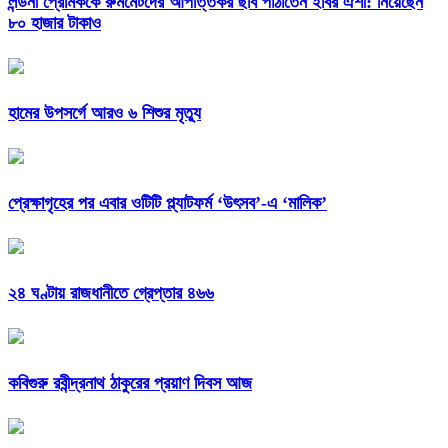
লন্ডনী প্রেমিককে রুমমেটদের আপত্তিকর ছবি পাঠাতেন ইবির ঐশী: নিয়েছেন
৮০ হাজার টাকাও
হামের উপসর্গে আরও ৬ শিশুর মৃত্যু
প্রেক্ষাগৃহের পর এবার ওটিটি প্ল্যাটফর্ম ‘উৎসব’-এ ‘মালিক’
২৪ ঘণ্টায় রাজধানীতে গ্রেপ্তার ৪৬৬
কবিগুরু রবীন্দ্রনাথ ঠাকুরের প্রয়াণ দিবস আজ