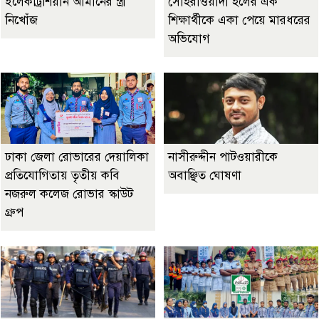
ইলেকট্রিশিয়ান আমানের স্ত্রী
সোহরাওয়ার্দী হলের এক
নিখোঁজ
শিক্ষার্থীকে একা পেয়ে মারধরের
অভিযোগ
ঢাকা জেলা রোভারের দেয়ালিকা
নাসীরুদ্দীন পাটওয়ারীকে
প্রতিযোগিতায় তৃতীয় কবি
অবাঞ্ছিত ঘোষণা
নজরুল কলেজ রোভার স্কাউট
গ্রুপ