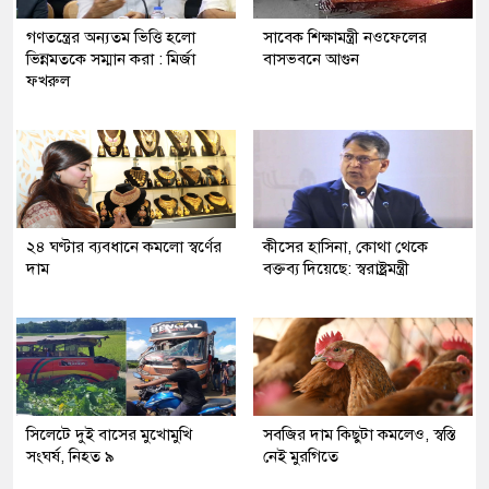
গণতন্ত্রের অন্যতম ভিত্তি হলো
সাবেক শিক্ষামন্ত্রী নওফেলের
ভিন্নমতকে সম্মান করা : মির্জা
বাসভবনে আগুন
ফখরুল
২৪ ঘণ্টার ব্যবধানে কমলো স্বর্ণের
কীসের হাসিনা, কোথা থেকে
দাম
বক্তব্য দিয়েছে: স্বরাষ্ট্রমন্ত্রী
সিলেটে দুই বাসের মুখোমুখি
সবজির দাম কিছুটা কমলেও, স্বস্তি
সংঘর্ষ, নিহত ৯
নেই মুরগিতে