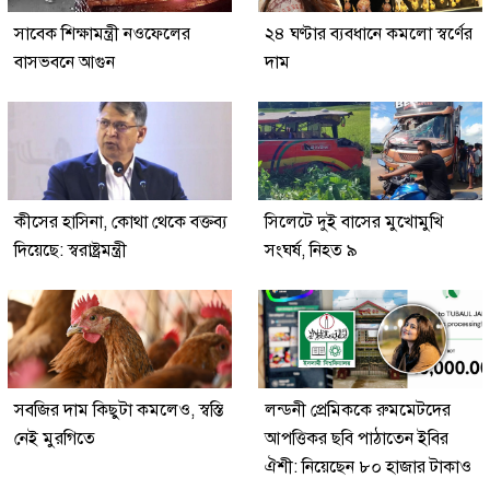
সাবেক শিক্ষামন্ত্রী নওফেলের
২৪ ঘণ্টার ব্যবধানে কমলো স্বর্ণের
বাসভবনে আগুন
দাম
কীসের হাসিনা, কোথা থেকে বক্তব্য
সিলেটে দুই বাসের মুখোমুখি
দিয়েছে: স্বরাষ্ট্রমন্ত্রী
সংঘর্ষ, নিহত ৯
সবজির দাম কিছুটা কমলেও, স্বস্তি
লন্ডনী প্রেমিককে রুমমেটদের
নেই মুরগিতে
আপত্তিকর ছবি পাঠাতেন ইবির
ঐশী: নিয়েছেন ৮০ হাজার টাকাও