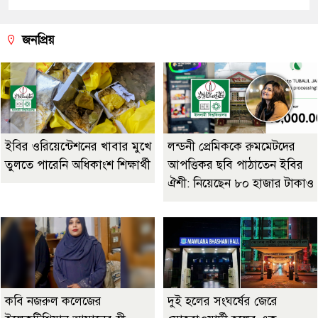
জনপ্রিয়
ইবির ওরিয়েন্টেশনের খাবার মুখে
লন্ডনী প্রেমিককে রুমমেটদের
তুলতে পারেনি অধিকাংশ শিক্ষার্থী
আপত্তিকর ছবি পাঠাতেন ইবির
ঐশী: নিয়েছেন ৮০ হাজার টাকাও
কবি নজরুল কলেজের
দুই হলের সংঘর্ষের জেরে