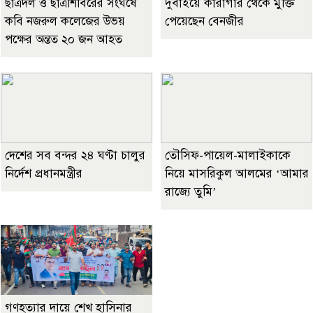
ছাত্রদল ও ছাত্রশিবিরের সংঘর্ষে
দুবাইয়ে কারাগার থেকে মুক্তি
কবি নজরুল কলেজের উভয়
পেয়েছেন বেনজীর
পক্ষের অন্তত ২০ জন আহত
দেশের সব বন্দর ২৪ ঘণ্টা চালুর
তৌসিফ-পায়েল-মালাইকাকে
নির্দেশ প্রধানমন্ত্রীর
নিয়ে মাসরিকুল আলমের ‘আমার
রাজ্যে তুমি’
গণহত্যার দায়ে শেখ হাসিনার