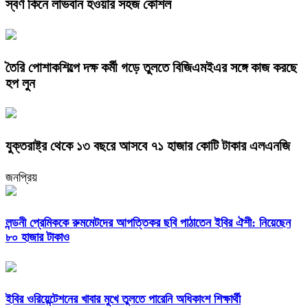
স্বর্ণ কিনে লাভবান হওয়ার সহজ কৌশল
তৈরি পোশাকশিল্পে দক্ষ কর্মী গড়ে তুলতে বিজিএমইএর সঙ্গে কাজ করছে
হপ লুন
যুক্তরাষ্ট্র থেকে ১৩ বছরে আসবে ৭১ হাজার কোটি টাকার এলএনজি
জনপ্রিয়
লন্ডনী প্রেমিককে রুমমেটদের আপত্তিকর ছবি পাঠাতেন ইবির ঐশী: নিয়েছেন
৮০ হাজার টাকাও
ইবির ওরিয়েন্টেশনের খাবার মুখে তুলতে পারেনি অধিকাংশ শিক্ষার্থী