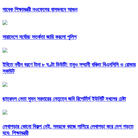
সাবেক শিক্ষামন্ত্রী নওফেলের বাসভবনে আগুন
সারাদেশে সর্বোচ্চ সতর্কতা জারি করলো পুলিশ
ইবিতে নবীন বরণে টানা ৮ ঘণ্টা ডিউটি! তবুও সম্মানী বঞ্চিত বিএনসিসি ও রোভার
স্কাউট
ছাত্রদল নেতা সুমন সরদারের নেতৃত্বে জবি রিপোর্টার্স ইউনিটি দখলের চেষ্টা
লেখাপড়ার কোনো বিকল্প নেই, সময়কে কাজে লাগিয়ে লেখাপড়া করে দেশ গড়তে
হবে: শিক্ষামন্ত্রী