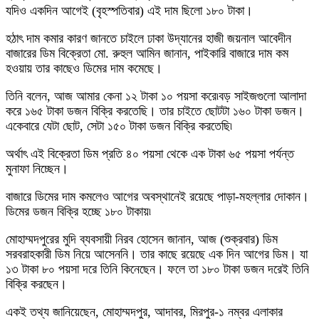
যদিও একদিন আগেই (বৃহস্পতিবার) এই দাম ছিলো ১৮০ টাকা।
হঠাৎ দাম কমার কারণ জানতে চাইলে ঢাকা উদ্যানের হাজী জয়নাল আবেদীন
বাজারের ডিম বিক্রেতা মো. রুহুল আমিন জানান, পাইকারি বাজারে দাম কম
হওয়ায় তার কাছেও ডিমের দাম কমেছে।
তিনি বলেন, আজ আমার কেনা ১২ টাকা ১০ পয়সা করে৷বড় সাইজগুলো আলাদা
করে ১৬৫ টাকা ডজন বিক্রি করতেছি। তার চাইতে ছোটটা ১৬০ টাকা ডজন।
একেবারে যেটা ছোট, সেটা ১৫০ টাকা ডজন বিক্রি করতেছি৷
অর্থাৎ এই বিক্রেতা ডিম প্রতি ৪০ পয়সা থেকে এক টাকা ৬৫ পয়সা পর্যন্ত
মুনাফা নিচ্ছেন।
বাজারে ডিমের দাম কমলেও আগের অবস্থানেই রয়েছে পাড়া-মহল্লার দোকান।
ডিমের ডজন বিক্রি হচ্ছে ১৮০ টাকায়৷
মোহাম্মদপুরের মুদি ব্যবসায়ী নিরব হোসেন জানান, আজ (শুক্রবার) ডিম
সরবরাহকারী ডিম নিয়ে আসেননি। তার কাছে রয়েছে এক দিন আগের ডিম। যা
১৩ টাকা ৮০ পয়সা দরে তিনি কিনেছেন। ফলে তা ১৮০ টাকা ডজন দরেই তিনি
বিক্রি করছেন।
একই তথ্য জানিয়েছেন, মোহাম্মদপুর, আদাবর, মিরপুর-১ নম্বর এলাকার