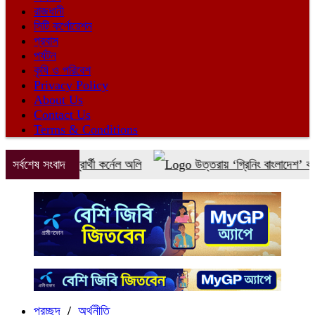
রাজধানী
সিটি কর্পোরেশন
প্রবাস
পর্যটন
কৃষি ও পরিবেশ
Privacy Policy
About Us
Contact Us
Terms & Conditions
াত জোটের প্রার্থী কর্নেল অলি
সর্বশেষ সংবাদ
উত্তরায় ‘গ্রিনিং বাংলাদেশ’ কর্মসূচির 
প্রচ্ছদ
/
অর্থনীতি