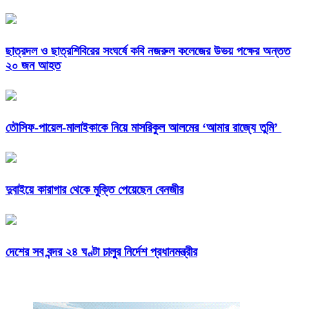
ছাত্রদল ও ছাত্রশিবিরের সংঘর্ষে কবি নজরুল কলেজের উভয় পক্ষের অন্তত
২০ জন আহত
তৌসিফ-পায়েল-মালাইকাকে নিয়ে মাসরিকুল আলমের ‘আমার রাজ্যে তুমি’
দুবাইয়ে কারাগার থেকে মুক্তি পেয়েছেন বেনজীর
দেশের সব বন্দর ২৪ ঘণ্টা চালুর নির্দেশ প্রধানমন্ত্রীর