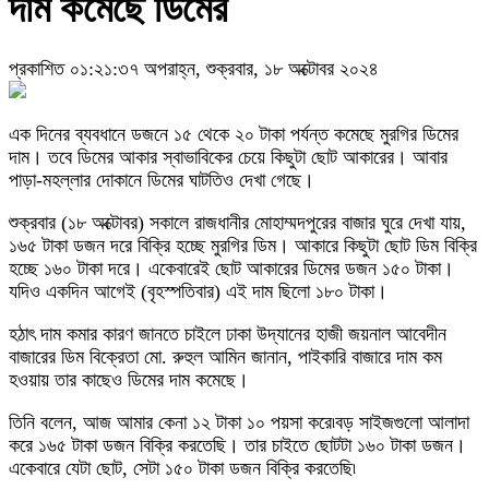
দাম কমেছে ডিমের
প্রকাশিত ০১:২১:৩৭ অপরাহ্ন, শুক্রবার, ১৮ অক্টোবর ২০২৪
এক দিনের ব্যবধানে ডজনে ১৫ থেকে ২০ টাকা পর্যন্ত কমেছে মুরগির ডিমের
দাম। তবে ডিমের আকার স্বাভাবিকের চেয়ে কিছুটা ছোট আকারের। আবার
পাড়া-মহল্লার দোকানে ডিমের ঘাটতিও দেখা গেছে।
শুক্রবার (১৮ অক্টোবর) সকালে রাজধানীর মোহাম্মদপুরের বাজার ঘুরে দেখা যায়,
১৬৫ টাকা ডজন দরে বিক্রি হচ্ছে মুরগির ডিম। আকারে কিছুটা ছোট ডিম বিক্রি
হচ্ছে ১৬০ টাকা দরে। একেবারেই ছোট আকারের ডিমের ডজন ১৫০ টাকা।
যদিও একদিন আগেই (বৃহস্পতিবার) এই দাম ছিলো ১৮০ টাকা।
হঠাৎ দাম কমার কারণ জানতে চাইলে ঢাকা উদ্যানের হাজী জয়নাল আবেদীন
বাজারের ডিম বিক্রেতা মো. রুহুল আমিন জানান, পাইকারি বাজারে দাম কম
হওয়ায় তার কাছেও ডিমের দাম কমেছে।
তিনি বলেন, আজ আমার কেনা ১২ টাকা ১০ পয়সা করে৷বড় সাইজগুলো আলাদা
করে ১৬৫ টাকা ডজন বিক্রি করতেছি। তার চাইতে ছোটটা ১৬০ টাকা ডজন।
একেবারে যেটা ছোট, সেটা ১৫০ টাকা ডজন বিক্রি করতেছি৷