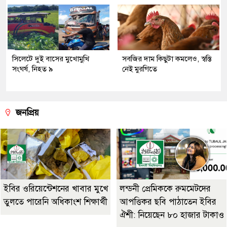
সিলেটে দুই বাসের মুখোমুখি
সবজির দাম কিছুটা কমলেও, স্বস্তি
সংঘর্ষ, নিহত ৯
নেই মুরগিতে
জনপ্রিয়
ইবির ওরিয়েন্টেশনের খাবার মুখে
লন্ডনী প্রেমিককে রুমমেটদের
তুলতে পারেনি অধিকাংশ শিক্ষার্থী
আপত্তিকর ছবি পাঠাতেন ইবির
ঐশী: নিয়েছেন ৮০ হাজার টাকাও