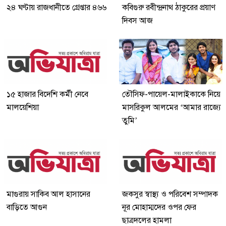
২৪ ঘণ্টায় রাজধানীতে গ্রেপ্তার ৪৬৬
কবিগুরু রবীন্দ্রনাথ ঠাকুরের প্রয়াণ
দিবস আজ
১৫ হাজার বিদেশি কর্মী নেবে
তৌসিফ-পায়েল-মালাইকাকে নিয়ে
মালয়েশিয়া
মাসরিকুল আলমের ‘আমার রাজ্যে
তুমি’
মাগুরায় সাকিব আল হাসানের
জকসুর স্বাস্থ্য ও পরিবেশ সম্পাদক
বাড়িতে আগুন
নূর মোহাম্মদের ওপর ফের
ছাত্রদলের হামলা