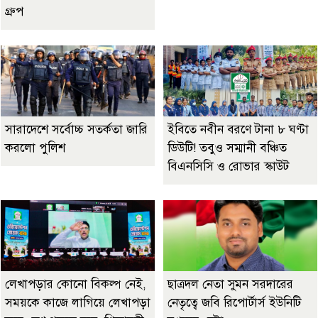
গ্রুপ
সারাদেশে সর্বোচ্চ সতর্কতা জারি
ইবিতে নবীন বরণে টানা ৮ ঘণ্টা
করলো পুলিশ
ডিউটি! তবুও সম্মানী বঞ্চিত
বিএনসিসি ও রোভার স্কাউট
লেখাপড়ার কোনো বিকল্প নেই,
ছাত্রদল নেতা সুমন সরদারের
সময়কে কাজে লাগিয়ে লেখাপড়া
নেতৃত্বে জবি রিপোর্টার্স ইউনিটি