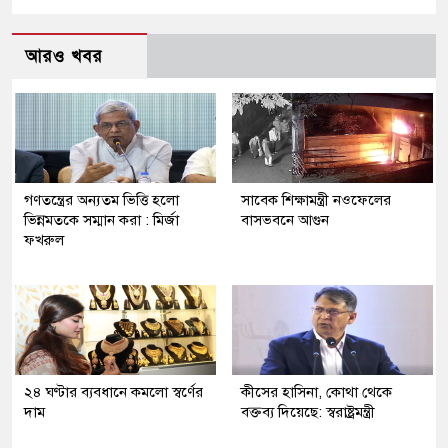
আরও খবর
গণতন্ত্রের অন্যতম ভিত্তি হলো
সাবেক শিক্ষামন্ত্রী নওফেলের
ভিন্নমতকে সম্মান করা : মির্জা
বাসভবনে আগুন
ফখরুল
২৪ ঘণ্টার ব্যবধানে কমলো স্বর্ণের
কীসের হাসিনা, কোথা থেকে
দাম
বক্তব্য দিয়েছে: স্বরাষ্ট্রমন্ত্রী