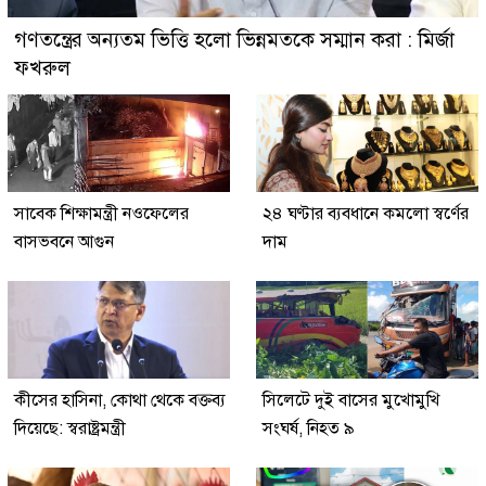
গণতন্ত্রের অন্যতম ভিত্তি হলো ভিন্নমতকে সম্মান করা : মির্জা
ফখরুল
সাবেক শিক্ষামন্ত্রী নওফেলের
২৪ ঘণ্টার ব্যবধানে কমলো স্বর্ণের
বাসভবনে আগুন
দাম
কীসের হাসিনা, কোথা থেকে বক্তব্য
সিলেটে দুই বাসের মুখোমুখি
দিয়েছে: স্বরাষ্ট্রমন্ত্রী
সংঘর্ষ, নিহত ৯