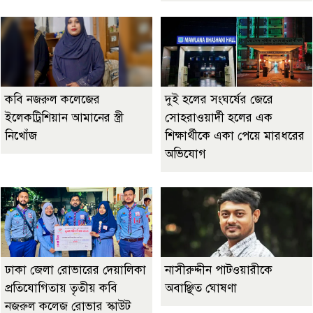
কবি নজরুল কলেজের
দুই হলের সংঘর্ষের জেরে
ইলেকট্রিশিয়ান আমানের স্ত্রী
সোহরাওয়ার্দী হলের এক
নিখোঁজ
শিক্ষার্থীকে একা পেয়ে মারধরের
অভিযোগ
ঢাকা জেলা রোভারের দেয়ালিকা
নাসীরুদ্দীন পাটওয়ারীকে
প্রতিযোগিতায় তৃতীয় কবি
অবাঞ্ছিত ঘোষণা
নজরুল কলেজ রোভার স্কাউট