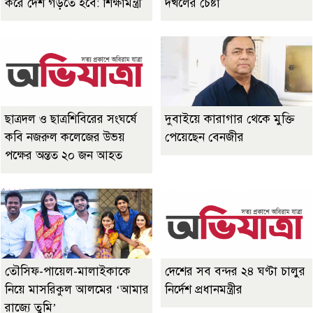
করে দেশ গড়তে হবে: শিক্ষামন্ত্রী
দখলের চেষ্টা
ছাত্রদল ও ছাত্রশিবিরের সংঘর্ষে
দুবাইয়ে কারাগার থেকে মুক্তি
কবি নজরুল কলেজের উভয়
পেয়েছেন বেনজীর
পক্ষের অন্তত ২০ জন আহত
তৌসিফ-পায়েল-মালাইকাকে
দেশের সব বন্দর ২৪ ঘণ্টা চালুর
নিয়ে মাসরিকুল আলমের ‘আমার
নির্দেশ প্রধানমন্ত্রীর
রাজ্যে তুমি’